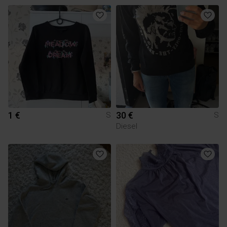
1 €
30 €
S
S
Diesel