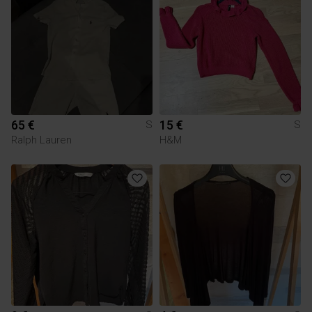
65 €
15 €
S
S
Ralph Lauren
H&M