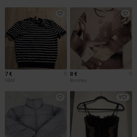
7 €
8 €
S
S
H&M
Bershka
1