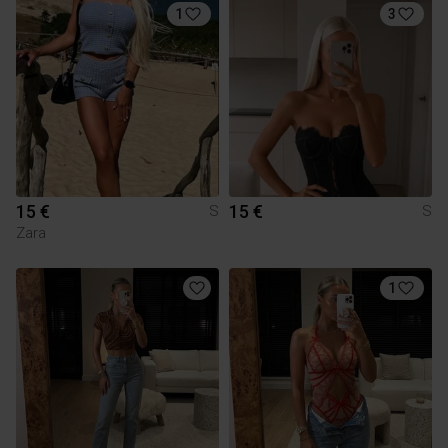
1
3
15 €
15 €
S
S
Zara
1