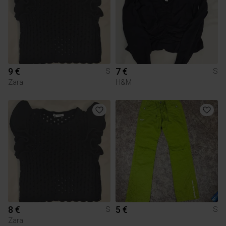
9 €
7 €
S
S
Zara
H&M
8 €
5 €
S
S
Zara