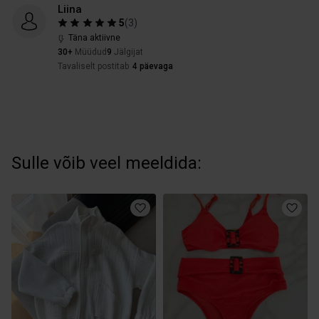
Liina
5
(
3
)
Täna aktiivne
30+
Müüdud
9
Jälgijat
Tavaliselt postitab
4 päevaga
Sulle võib veel meeldida: