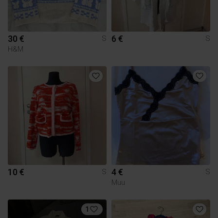
30 €
6 €
S
S
H&M
10 €
4 €
S
S
Muu
1