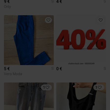
9 €
4 €
S
S
Only
5 €
0 €
S
S
Vero Moda
1
1