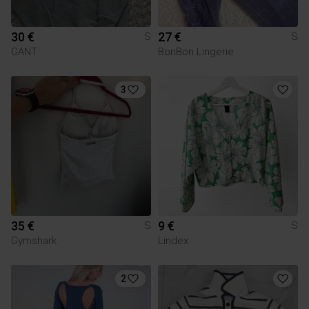
30 €
27 €
S
S
GANT
BonBon Lingerie
3
35 €
9 €
S
S
Gymshark
Lindex
2