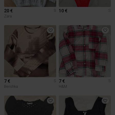
20 €
10 €
S
S
Zara
7 €
7 €
S
S
Bershka
H&M