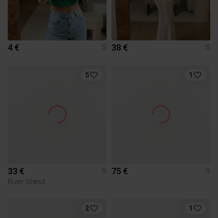
4 €
38 €
S
S
5
1
33 €
75 €
S
S
River Island
2
1