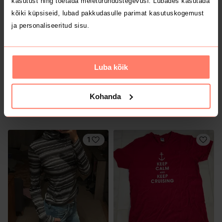
kasutust ning toetada meieturundustegevusi. Lubades kasutada
3
kõiki küpsiseid, lubad pakkudasulle parimat kasutuskogemust
ja personaliseeritud sisu.
Luba kõik
Kohanda
7 €
7 €
S
S
Zara
1