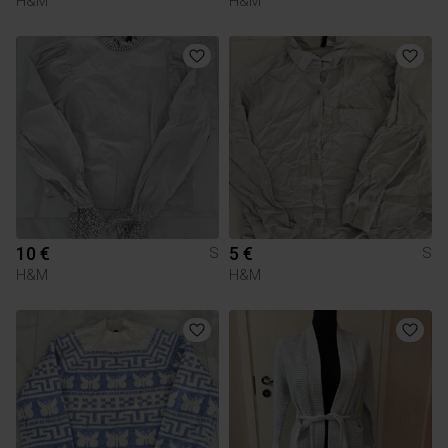
H&M
H&M
10 €
5 €
S
S
H&M
H&M