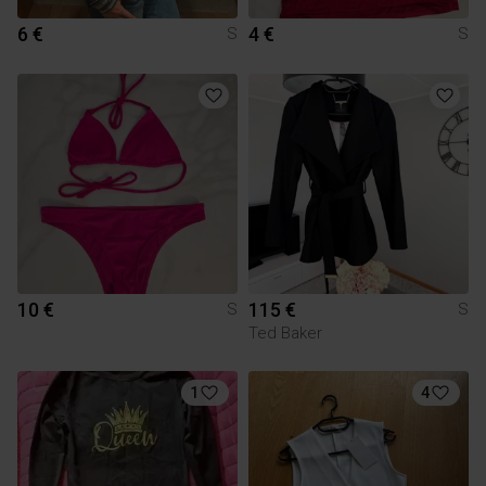
6 €
4 €
S
S
10 €
115 €
S
S
Ted Baker
1
4