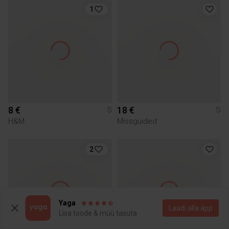
1
8 €
18 €
S
S
H&M
Missguided
2
Yaga
Laadi alla äpp
Lisa toode & müü tasuta