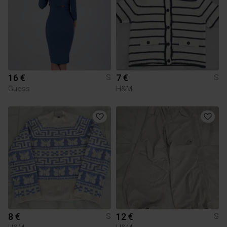
16 €
7 €
S
S
Guess
H&M
8 €
12 €
S
S