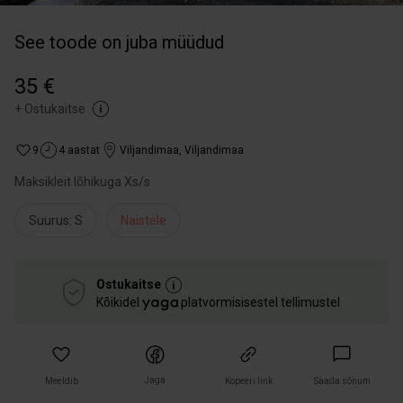
See toode on juba müüdud
35 €
+
Ostukaitse
9
4 aastat
Viljandimaa
,
Viljandimaa
Maksikleit lõhikuga Xs/s
Suurus: S
Naistele
Ostukaitse
Kõikidel
platvormisisestel tellimustel
Jaga
Meeldib
Kopeeri link
Saada sõnum