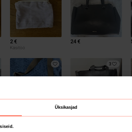
2 €
24 €
Käsitöö
3
Üksikasjad
25 €
15 €
Jordan
siseid.