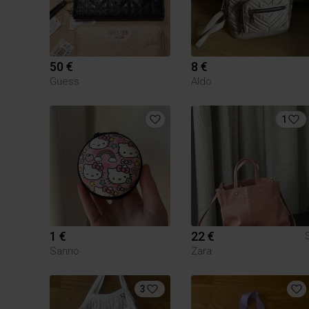
50 €
8 €
Guess
Aldo
1
1 €
22 €
Sanrio
Zara
3