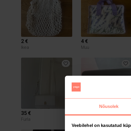
2 €
4 €
Ikea
Muu
Nõusolek
35 €
200 €
Furla
Karl Lagerfeld
Veebilehel on kasutatud küp