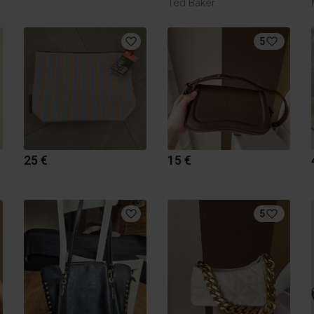
Ted Baker
5
25 €
15 €
5