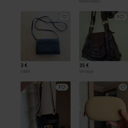
Marimekko
1
3 €
35 €
H&M
Vintage
7