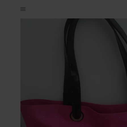
Naistele | Victorias Secrets rannakott.Kantud ,mõn | YAGA