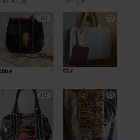
Marc Jacobs
Tom Tailor
1
400 €
55 €
S
1