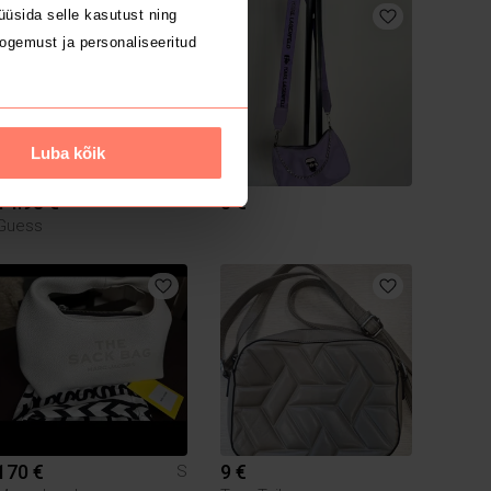
üsida selle kasutust ning
2
ogemust ja personaliseeritud
Luba kõik
14.98 €
5 €
Guess
170 €
9 €
S