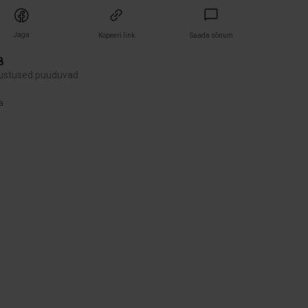
Jaga
Kopeeri link
Saada sõnum
8
ustused puuduvad
a