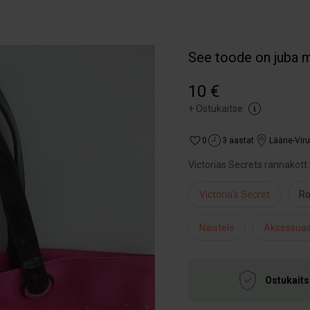
See toode on juba 
10 €
+
Ostukaitse
0
3 aastat
Lääne-Vir
Victorias Secrets rannakott
Victoria's Secret
Ro
Naistele
Aksessuaa
Ostukaits