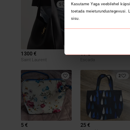
Kasutame Yaga veebilehel küpsi
5
toetada meieturundustegevusi. L
sisu.
1300 €
17 €
L
Saint Laurent
Escada
2
5 €
25 €