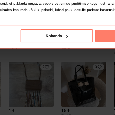
seid, et pakkuda mugavat veebis ostlemise jamüümise kogemust, analü
ubades kasutada kõiki küpsiseid, lubad pakkudasulle parimat kasutusk
Kohanda
10 €
20 €
2
3
1 €
15 €