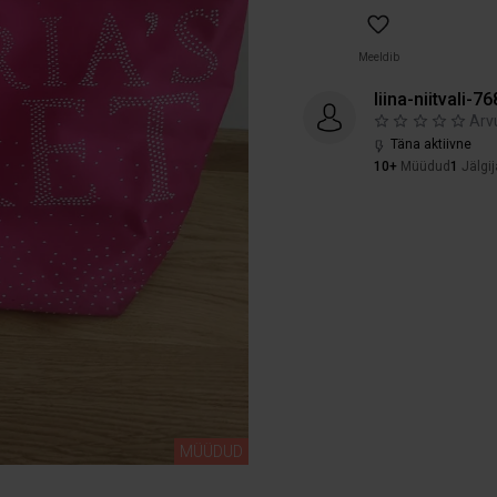
Meeldib
liina-niitvali-76
Arv
Täna aktiivne
10+
Müüdud
1
Jälgij
MÜÜDUD