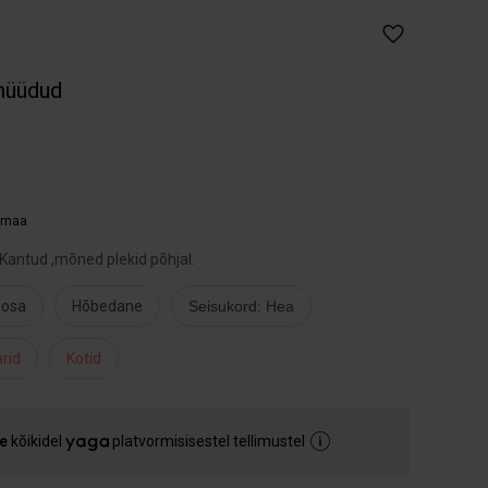
müüdud
umaa
.Kantud ,mõned plekid põhjal.
osa
Hõbedane
Seisukord: Hea
rid
Kotid
e
kõikidel
platvormisisestel tellimustel