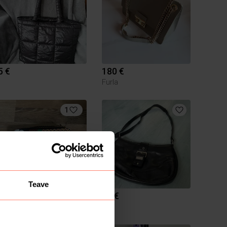
5 €
180 €
Furla
1
Teave
26 €
10 €
Desigual