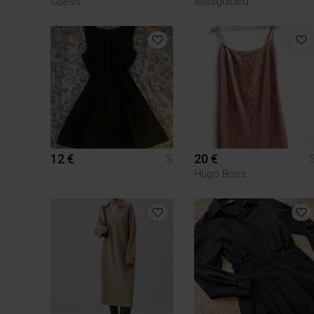
Guess
Missguided
12 €
20 €
S
Hugo Boss