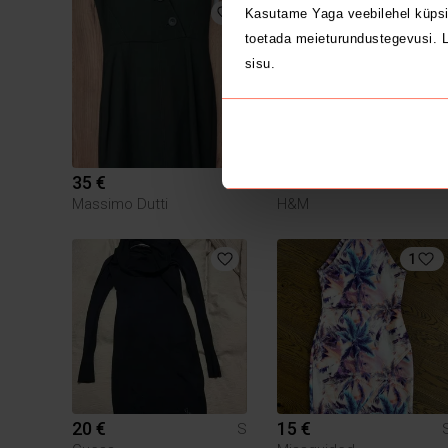
Kasutame Yaga veebilehel küpsi
toetada meieturundustegevusi. L
sisu.
35 €
5 €
S
Massimo Dutti
H&M
1
20 €
15 €
S