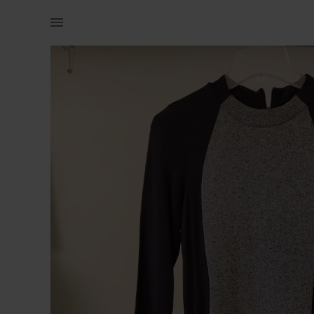
Naistele | Viisakas kleit. Paar korda teatris kant | YAGA