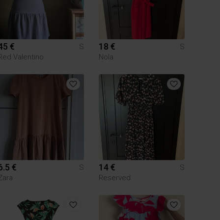
45 €
18 €
S
S
Red Valentino
Nola
6.5 €
14 €
S
S
Zara
Reserved