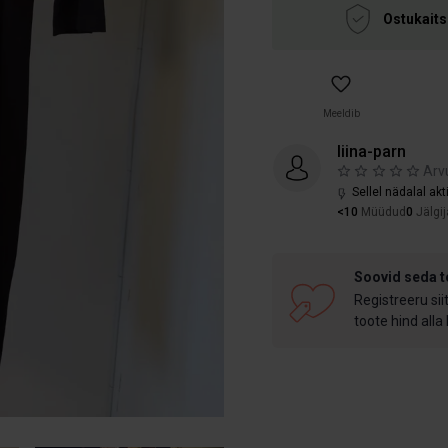
Ostukaits
Meeldib
liina-parn
Arv
Sellel nädalal akt
<10
Müüdud
0
Jälgij
Soovid seda 
Registreeru sii
toote hind alla