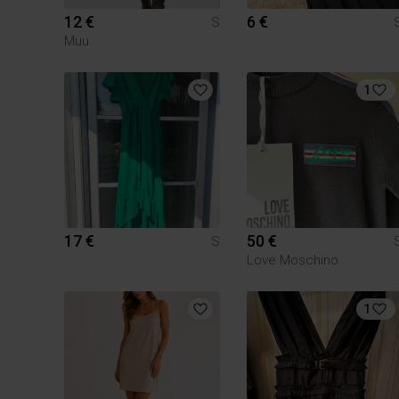
12 €
6 €
S
Muu
1
17 €
50 €
S
Love Moschino
1