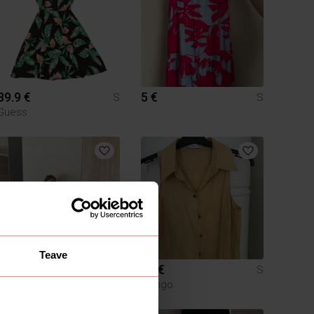
39.9 €
5 €
S
S
Guess
Teave
15 €
15 €
S
S
Mango