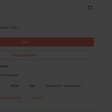
lates 2.85 €
Osta
Tee pakkumine
rjumaa
atris kantud.
d
Must
Hall
Seisukord: Uueväärne
pükskostüümid
Kleidid