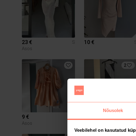
23 €
10 €
S
Asos
2
Nõusolek
9 €
9 €
S
Asos
Asos
Veebilehel on kasutatud küp