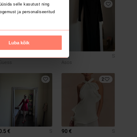
üsida selle kasutust ning
ogemust ja personaliseeritud
Luba kõik
35 €
5 €
S
S
Guess
Asos
2
0.5 €
90 €
S
S