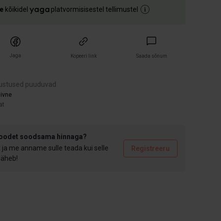
e
kõikidel
platvormisisestel tellimustel
Jaga
Kopeeri link
Saada sõnum
ustused puuduvad
iivne
at
toodet soodsama hinnaga?
t ja me anname sulle teada kui selle
Registreeru
 läheb!