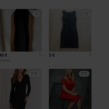
40 €
5 €
S
S
Adidas
1
1