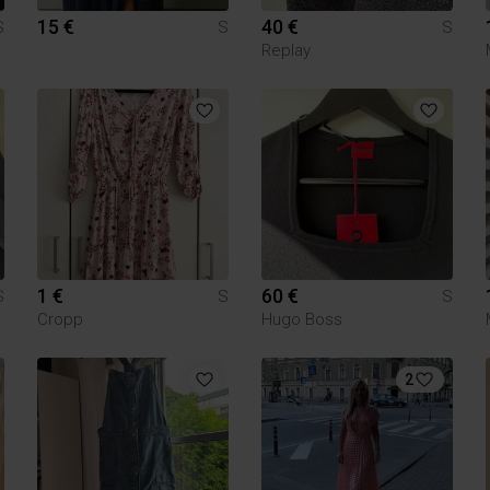
15 €
40 €
S
S
S
Replay
1 €
60 €
S
S
S
Cropp
Hugo Boss
2