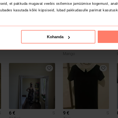
seid, et pakkuda mugavat veebis ostlemise jamüümise kogemust, analü
ubades kasutada kõiki küpsiseid, lubad pakkudasulle parimat kasutusk
Kohanda
5 €
5 €
S
S
S
Mango
6 €
9 €
S
S
S