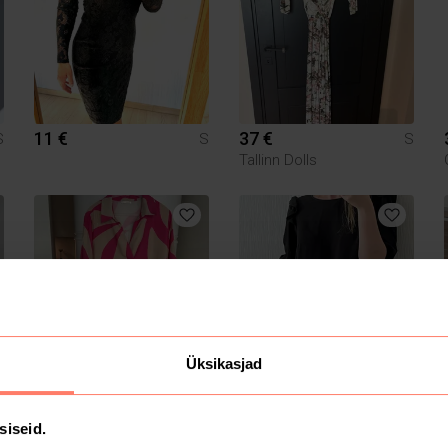
11 €
37 €
S
S
S
Tallinn Dolls
Üksikasjad
20 €
10 €
S
S
S
H&M
siseid.