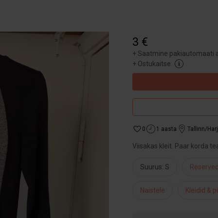
3 €
+
Saatmine pakiautomaati a
+
Ostukaitse
0
1 aasta
Tallinn/Ha
Viisakas kleit. Paar korda te
Suurus: S
Reserve
Naistele
Kleidid & 