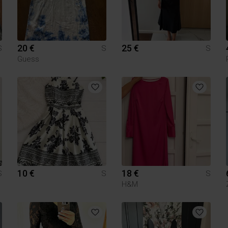
20 €
25 €
S
S
S
Guess
10 €
18 €
S
S
S
H&M