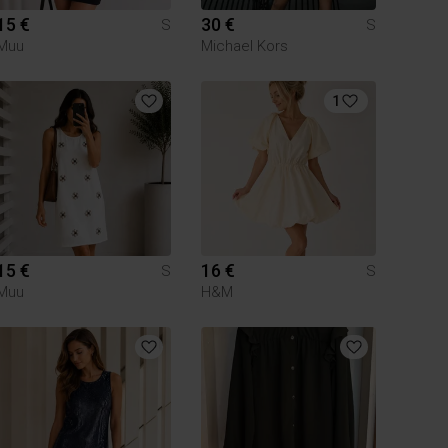
15 €
30 €
S
S
Muu
Michael Kors
1
15 €
16 €
S
S
Muu
H&M