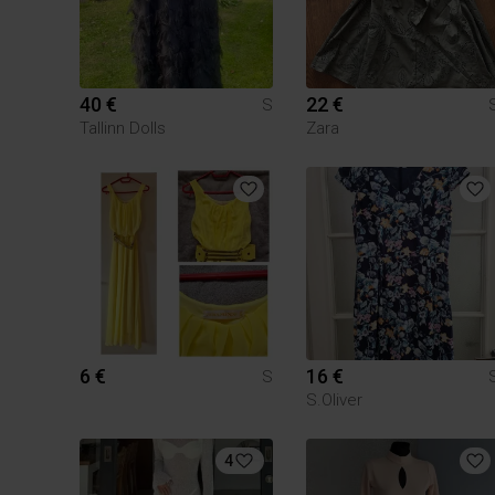
40 €
22 €
S
Tallinn Dolls
Zara
6 €
16 €
S
S.Oliver
4