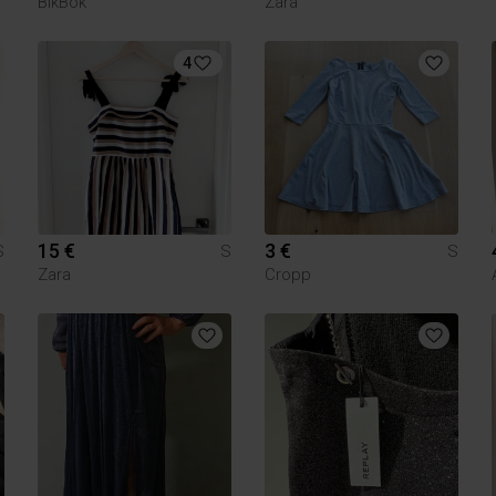
BikBok
Zara
4
15 €
3 €
S
S
S
Zara
Cropp