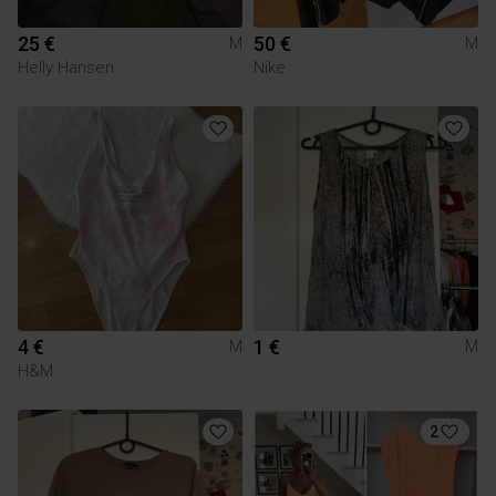
25 €
50 €
M
M
Helly Hansen
Nike
4 €
1 €
M
M
H&M
2