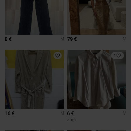
8 €
79 €
M
M
1
16 €
6 €
M
M
Zara