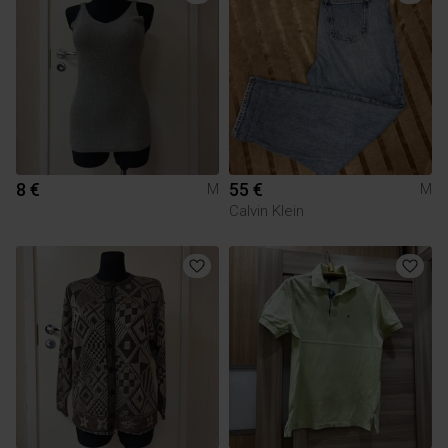
8 €
55 €
M
M
Calvin Klein