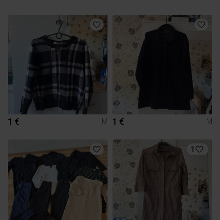
1 €
1 €
M
M
1