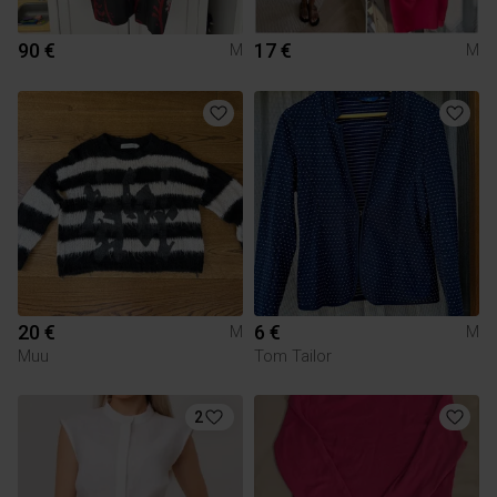
90 €
17 €
M
M
20 €
6 €
M
M
Muu
Tom Tailor
2