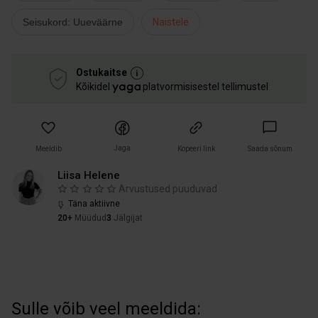
Seisukord: Uueväärne
Naistele
Ostukaitse
Kõikidel
platvormisisestel tellimustel
Jaga
Meeldib
Kopeeri link
Saada sõnum
Liisa Helene
Arvustused puuduvad
Täna aktiivne
20+
Müüdud
3
Jälgijat
Sulle võib veel meeldida: