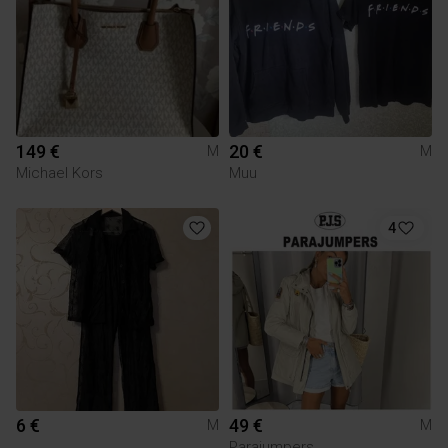
149 €
20 €
M
M
Michael Kors
Muu
4
6 €
49 €
M
M
Parajumpers