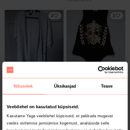
2
2
10 €
2 €
M
M
Zara
Nõusolek
Üksikasjad
Teave
4
Veebilehel on kasutatud küpsiseid.
Kasutame Yaga veebilehel küpsiseid, et pakkuda mugavat
veebis ostlemise jamüümise kogemust, analüüsida selle