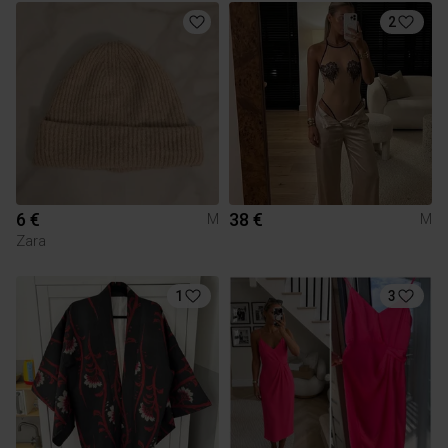
2
6 €
38 €
M
M
Zara
1
3