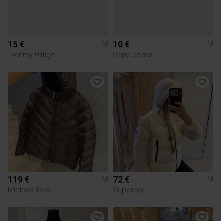
15 €
10 €
M
M
Tommy Hilfiger
Pepe Jeans
119 €
72 €
M
M
Michael Kors
Superdry