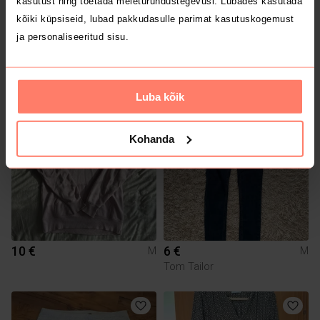
kasutust ning toetada meieturundustegevusi. Lubades kasutada
kõiki küpsiseid, lubad pakkudasulle parimat kasutuskogemust
ja personaliseeritud sisu.
19 €
6.5 €
M
M
Arket
Sinsay
Luba kõik
Kohanda
10 €
6 €
M
M
Tom Tailor