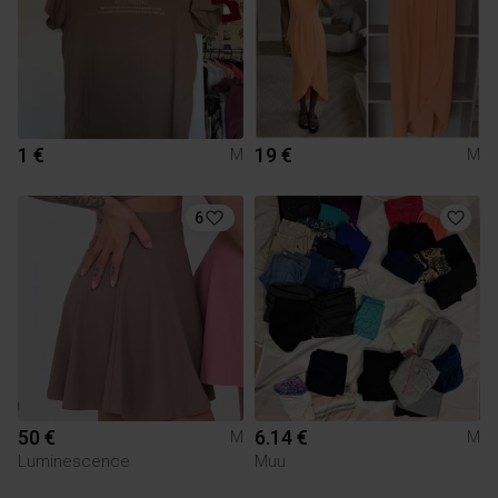
1 €
19 €
M
M
6
50 €
6.14 €
M
M
Luminescence
Muu