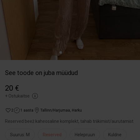
See toode on juba müüdud
20 €
+
Ostukaitse
2
1 aasta
Tallinn/Harjumaa
,
Harku
Reserved beež kaheosaline komplekt, tahab triikimist/aurutamist
Suurus: M
Reserved
Helepruun
Kuldne