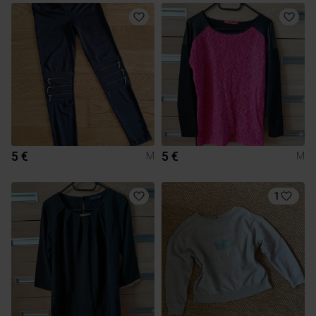
5 €
5 €
M
M
1