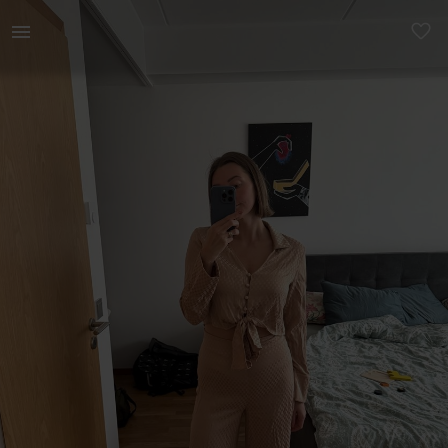
Naistele | Reserved beež kaheosaline komplekt, tah | YAGA