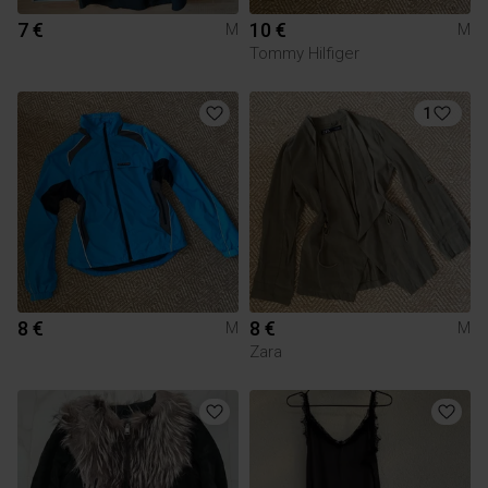
7 €
10 €
M
M
Tommy Hilfiger
1
8 €
8 €
M
M
Zara