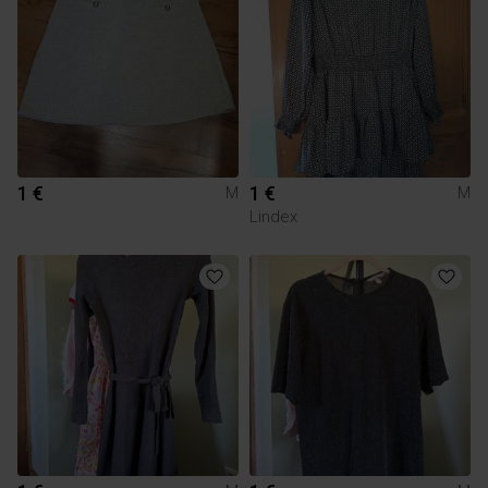
1 €
1 €
M
M
Lindex