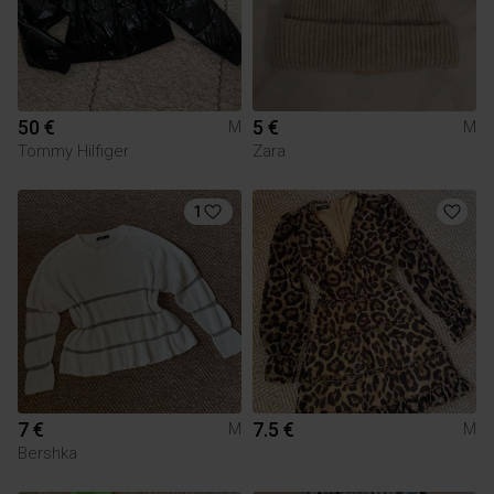
50 €
5 €
M
M
Tommy Hilfiger
Zara
1
7 €
7.5 €
M
M
Bershka