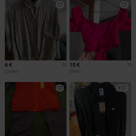
6 €
10 €
M
M
Lindex
Shein
1