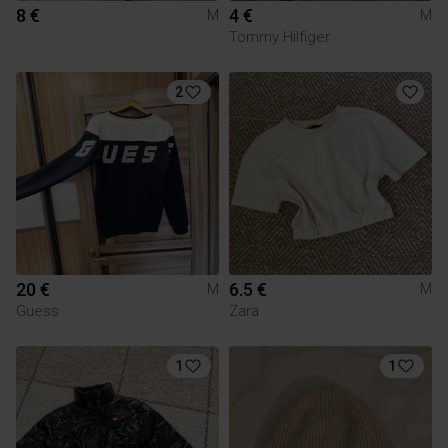
8 €
4 €
M
M
Tommy Hilfiger
2
20 €
6.5 €
M
M
Guess
Zara
1
1