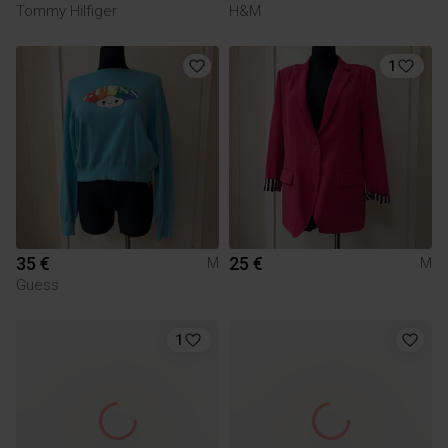
Tommy Hilfiger
H&M
1
35 €
25 €
M
M
Guess
1