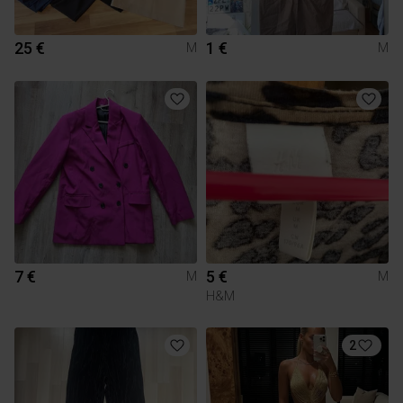
25 €
1 €
M
M
7 €
5 €
M
M
H&M
2