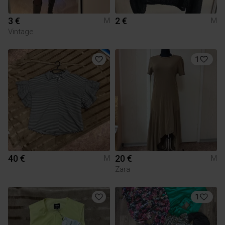
3 €
2 €
M
M
Vintage
1
40 €
20 €
M
M
Zara
1