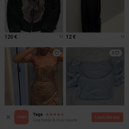
120 €
12 €
M
M
1
50 €
4 €
M
M
Yaga
Zara
Laadi alla äpp
Lisa toode & müü tasuta