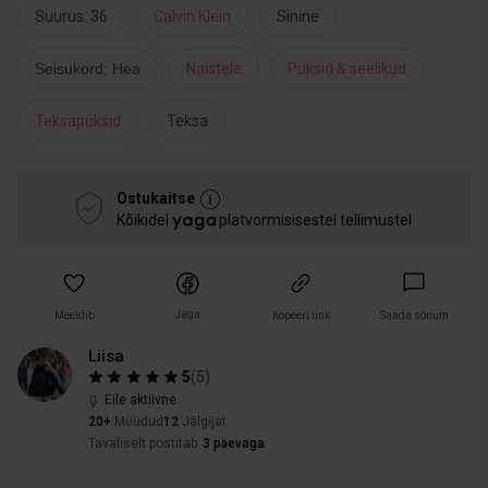
Suurus: 36
Calvin Klein
Sinine
Seisukord: Hea
Naistele
Püksid & seelikud
Teksapüksid
Teksa
Ostukaitse
Kõikidel
platvormisisestel tellimustel
Jaga
Meeldib
Kopeeri link
Saada sõnum
Liisa
5
(
5
)
Eile aktiivne
20+
Müüdud
12
Jälgijat
Tavaliselt postitab
3 päevaga