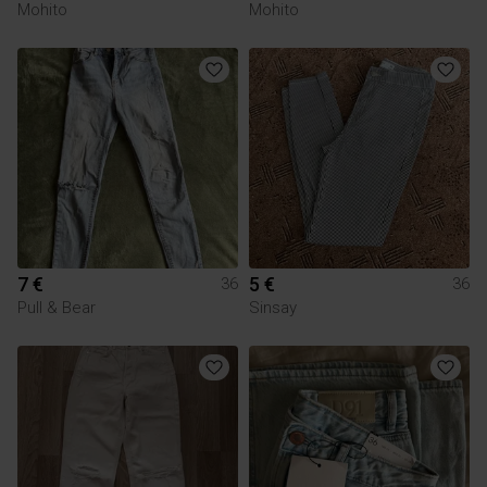
Mohito
Mohito
7 €
5 €
36
36
Pull & Bear
Sinsay