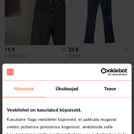
15 €
25 €
36
36
Pull & Bear
Diesel
Nõusolek
Üksikasjad
Teave
Veebilehel on kasutatud küpsiseid.
Kasutame Yaga veebilehel küpsiseid, et pakkuda mugavat
veebis ostlemise jamüümise kogemust, analüüsida selle
9 €
3.9 €
36
36