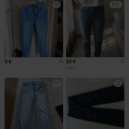
1
5 €
20 €
36
36
Levi's