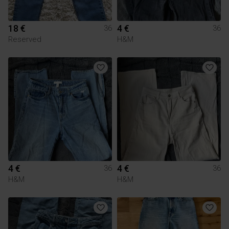
18 €
4 €
36
36
Reserved
H&M
4 €
4 €
36
36
H&M
H&M