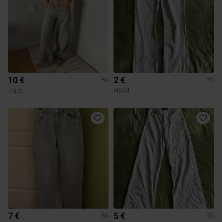
10 €
2 €
36
36
Zara
H&M
7 €
5 €
36
36