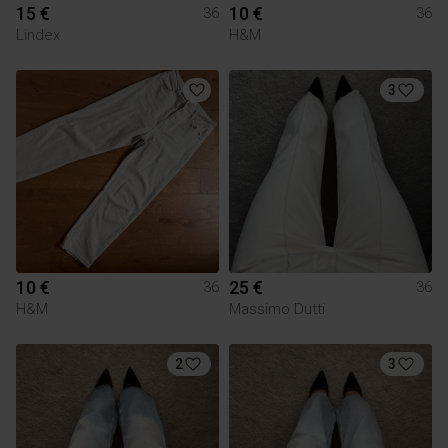
15 €
10 €
36
36
Lindex
H&M
3
10 €
25 €
36
36
H&M
Massimo Dutti
2
3