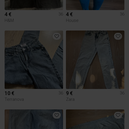
4 €
4 €
36
36
H&M
House
10 €
9 €
36
36
Terranova
Zara