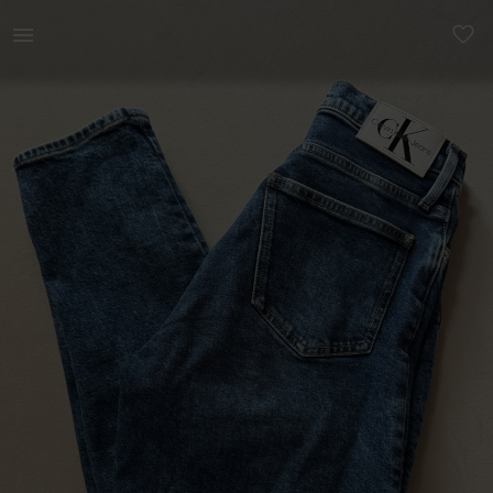
Naistele | Calvin Klein Mom Jean - sinised teksad | YAGA