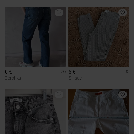
6 €
5 €
36
36
Bershka
Sinsay