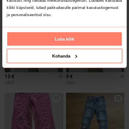
kasutust ning toetada meieturundustegevusi. Lubades kasutada
Reserved
Tommy Hilfiger
kõiki küpsiseid, lubad pakkudasulle parimat kasutuskogemust
ja personaliseeritud sisu.
Luba kõik
Kohanda
15 €
9 €
36
36
H&M
Zara