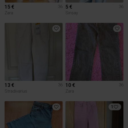
15 €
5 €
36
36
Zara
Sinsay
13 €
10 €
36
36
Stradivarius
Zara
1