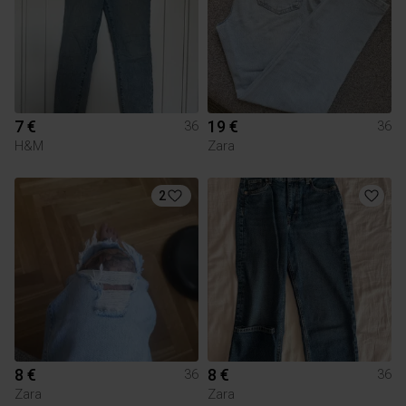
7 €
19 €
36
36
H&M
Zara
2
8 €
8 €
36
36
Zara
Zara