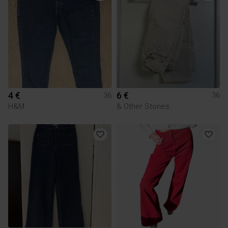
4 €
6 €
36
36
H&M
& Other Stories