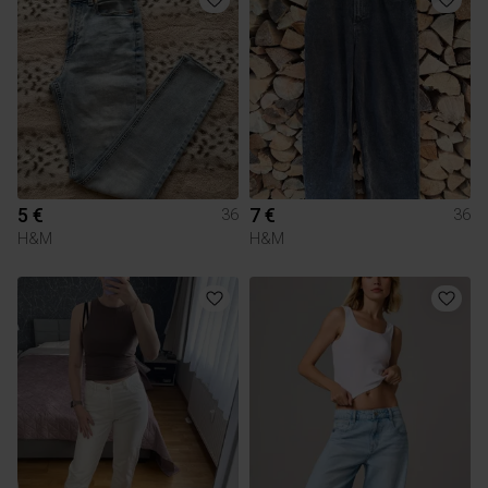
5 €
7 €
36
36
H&M
H&M