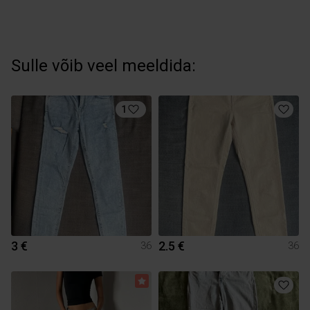
Sulle võib veel meeldida:
1
3 €
2.5 €
36
36