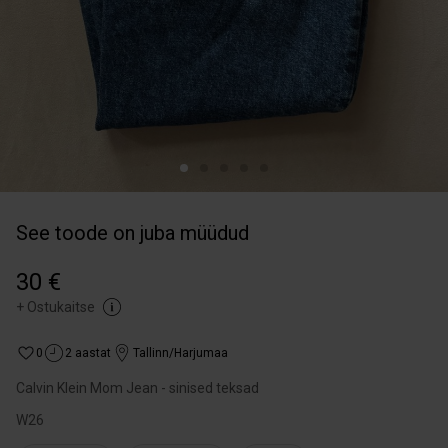
See toode on juba müüdud
30 €
+
Ostukaitse
0
2 aastat
Tallinn/Harjumaa
Calvin Klein Mom Jean - sinised teksad
W26