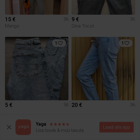
15 €
9 €
36
36
Mango
Gina Tricot
1
1
5 €
20 €
36
36
2
Yaga
Laadi alla äpp
Lisa toode & müü tasuta