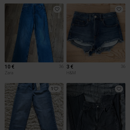
10 €
3 €
36
36
Zara
H&M
1