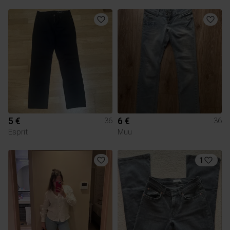
5 €
6 €
36
36
Esprit
Muu
1