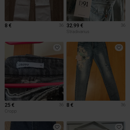
8 €
32.99 €
36
36
Stradivarius
25 €
8 €
36
36
Cropp