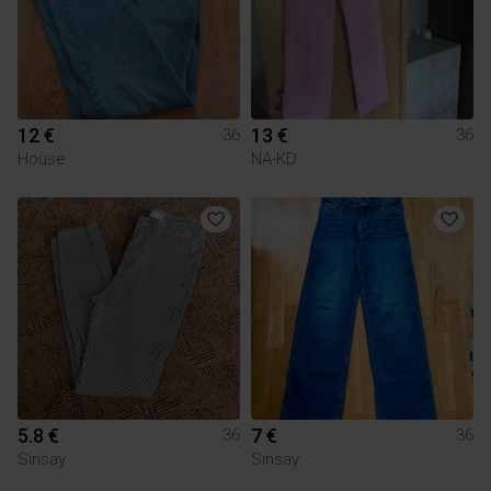
12 €
13 €
36
36
House
NA-KD
5.8 €
7 €
36
36
Sinsay
Sinsay