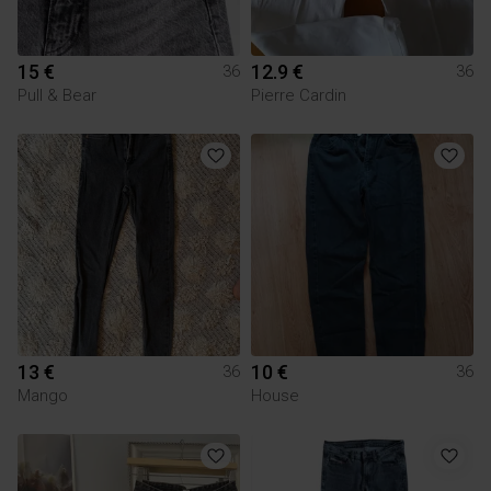
15 €
12.9 €
36
36
Pull & Bear
Pierre Cardin
13 €
10 €
36
36
Mango
House