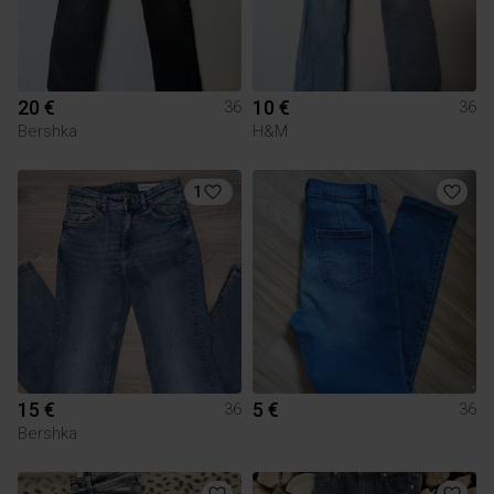
20 €
10 €
36
36
Bershka
H&M
1
15 €
5 €
36
36
Bershka