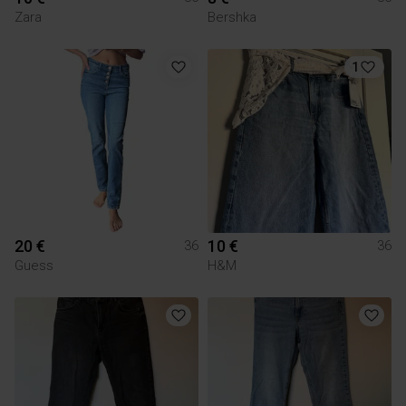
Zara
Bershka
1
20 €
10 €
36
36
Guess
H&M