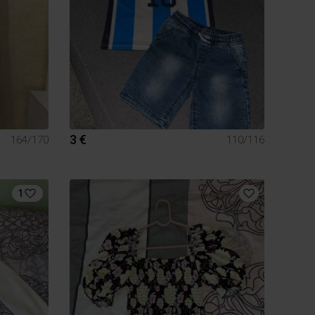
3 €
164/170
110/116
1