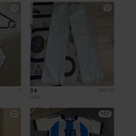
3 €
S
164/170
H&M
1