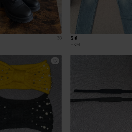
5 €
38
H&M