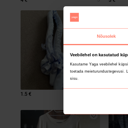
1
Nõusolek
Veebilehel on kasutatud küp
Kasutame Yaga veebilehel küpsi
toetada meieturundustegevusi. L
sisu.
1.5 €
0.5 €