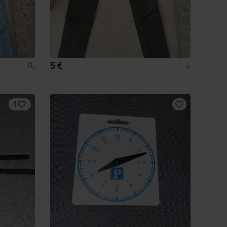
5 €
XL
L
1