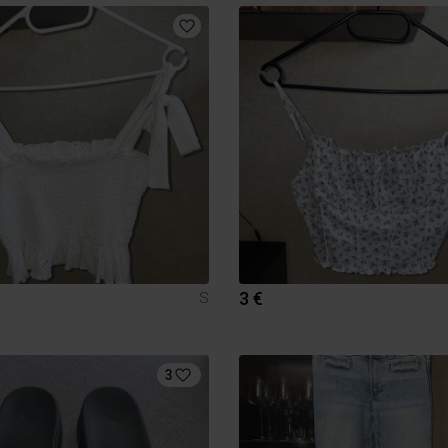
3 €
S
3