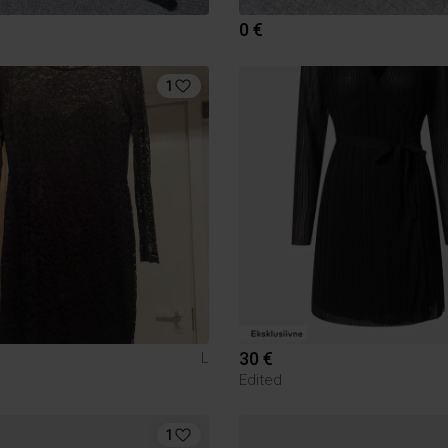
0 €
1
30 €
L
Edited
1