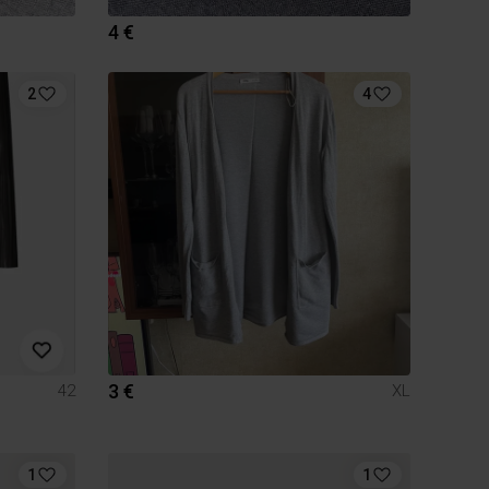
4 €
2
4
3 €
42
XL
1
1