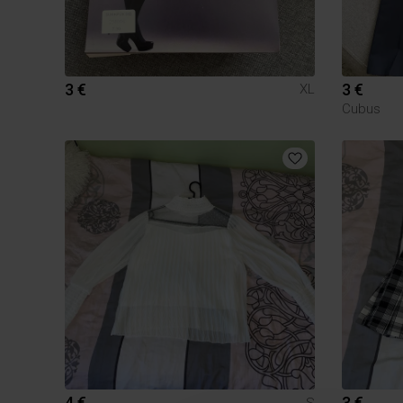
3 €
3 €
XL
Cubus
4 €
3 €
S