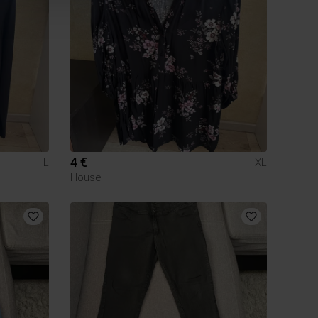
4 €
L
XL
House