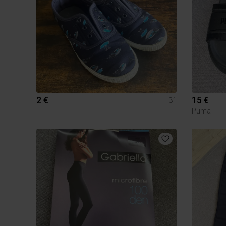
2 €
15 €
31
Puma