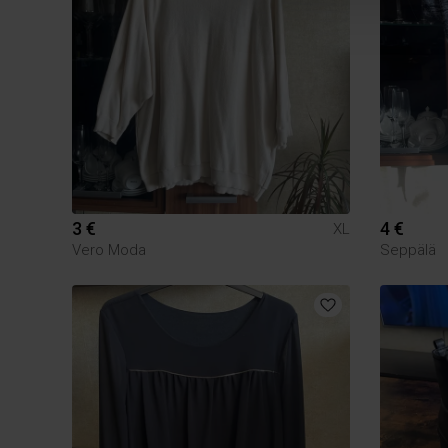
3 €
4 €
XL
Vero Moda
Seppälä