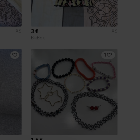
3 €
XS
XS
BikBok
1
1.5 €