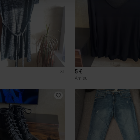
5 €
XL
Amisu