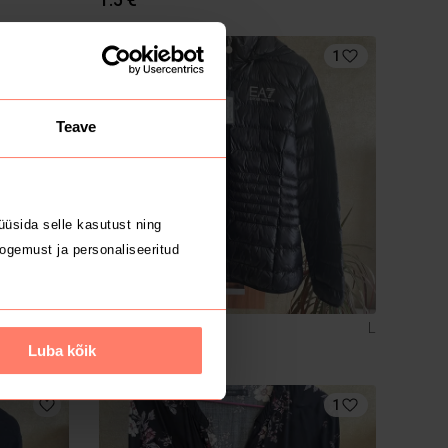
2
1
Teave
üsida selle kasutust ning
ogemust ja personaliseeritud
110 €
XL
L
Armani
Luba kõik
1