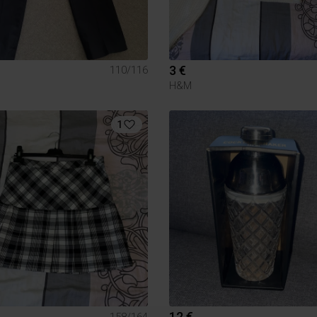
3 €
110/116
H&M
1
12 €
158/164