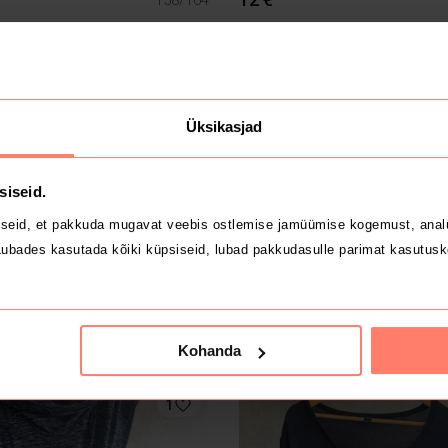
2
Üksikasjad
siseid.
seid, et pakkuda mugavat veebis ostlemise jamüümise kogemust, analü
ubades kasutada kõiki küpsiseid, lubad pakkudasulle parimat kasutusk
3.5 €
30
House
Kohanda
1