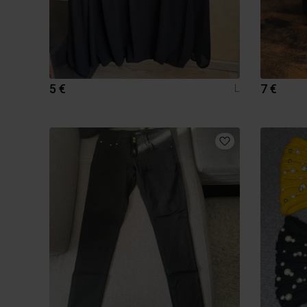
5 €
7 €
L