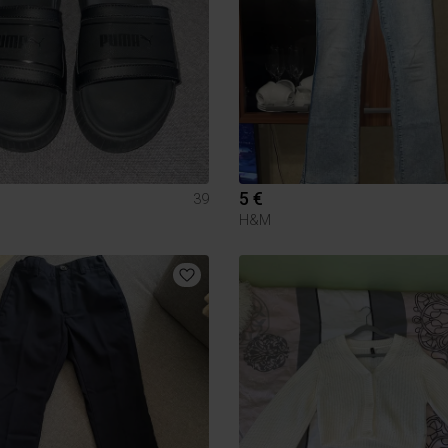
5 €
39
H&M