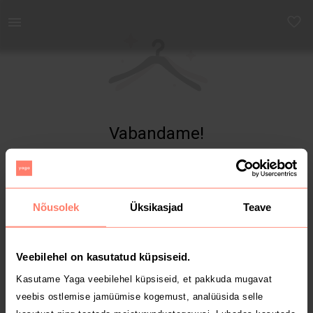
Yaga - Osta ja müü turvaliselt uut ja kasutatud kaupa
Vabandame!
Toodet ei leitud
Nõusolek
Üksikasjad
Teave
Veebilehel on kasutatud küpsiseid.
Kasutame Yaga veebilehel küpsiseid, et pakkuda mugavat
veebis ostlemise jamüümise kogemust, analüüsida selle