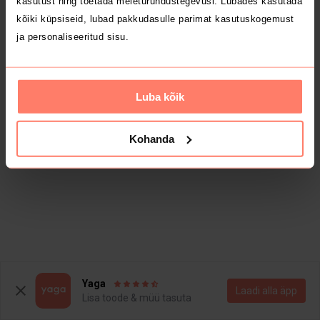
kasutust ning toetada meieturundustegevusi. Lubades kasutada
kõiki küpsiseid, lubad pakkudasulle parimat kasutuskogemust
ja personaliseeritud sisu.
Luba kõik
Kohanda
Yaga
Laadi alla äpp
Lisa toode & müü tasuta