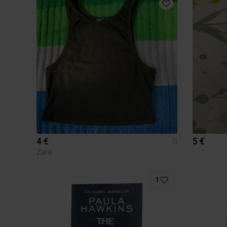
4 €
5 €
S
Zara
1