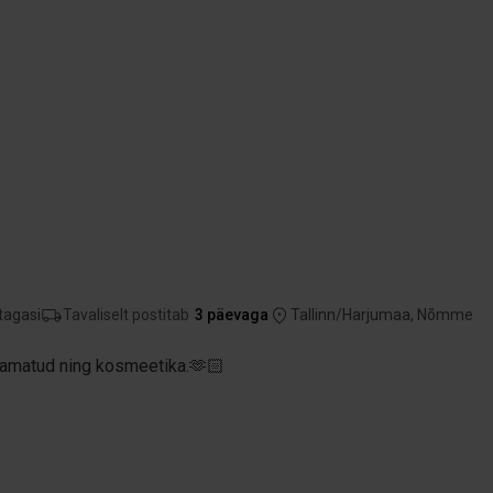
tagasi
Tavaliselt postitab
3 päevaga
Tallinn/Harjumaa, Nõmme
raamatud ning kosmeetika.🫶🏻