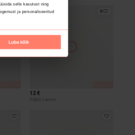
üsida selle kasutust ning
6
ogemust ja personaliseeritud
Luba kõik
MÜÜDUD
MÜÜDUD
12 €
Ralph Lauren