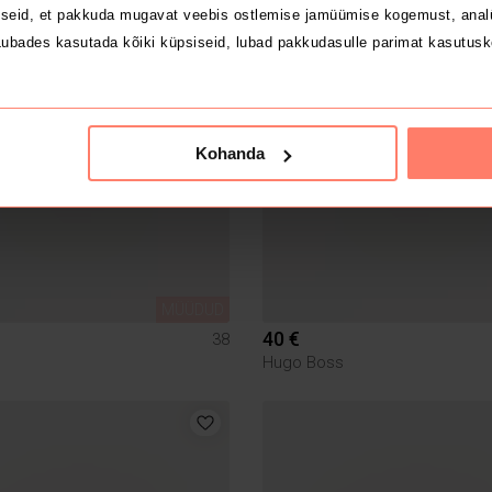
seid, et pakkuda mugavat veebis ostlemise jamüümise kogemust, analü
ubades kasutada kõiki küpsiseid, lubad pakkudasulle parimat kasutusk
Kohanda
MÜÜDUD
40 €
38
Hugo Boss