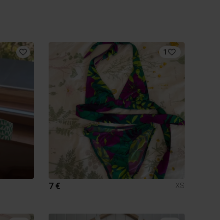
1
7 €
XS