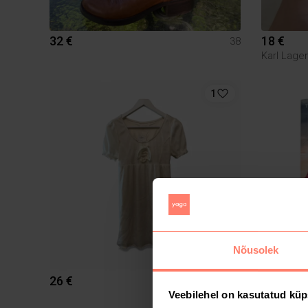
32 €
18 €
38
Karl Lager
1
Nõusolek
MÜÜDUD
26 €
3 €
Veebilehel on kasutatud küp