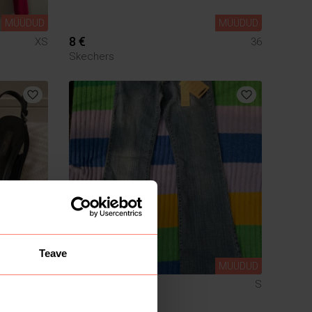
MÜÜDUD
MÜÜDUD
8 €
XS
36
Skechers
Teave
MÜÜDUD
MÜÜDUD
15 €
37,5
S