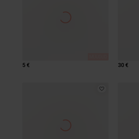
MÜÜDUD
5 €
30 €