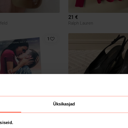
21 €
feld
Ralph Lauren
1
Üksikasjad
MÜÜDUD
39 €
siseid.
Louis Vuitton