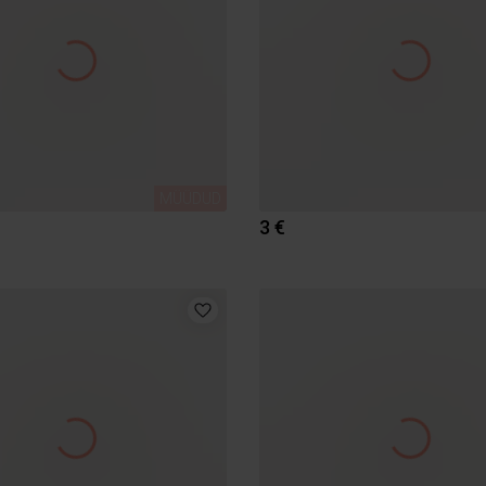
MÜÜDUD
3 €