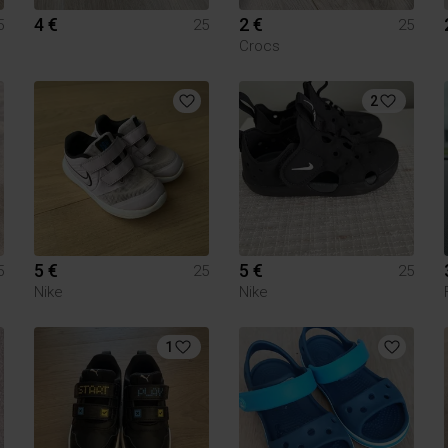
4 €
2 €
5
25
25
Crocs
2
5 €
5 €
5
25
25
Nike
Nike
1