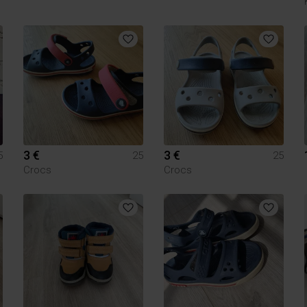
3 €
3 €
5
25
25
Crocs
Crocs