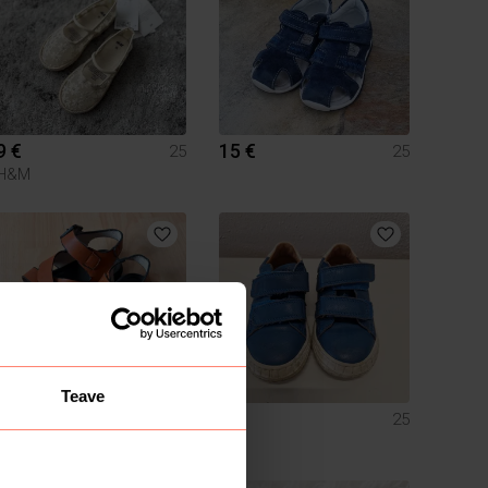
9 €
15 €
25
25
H&M
Teave
6 €
8 €
25
25