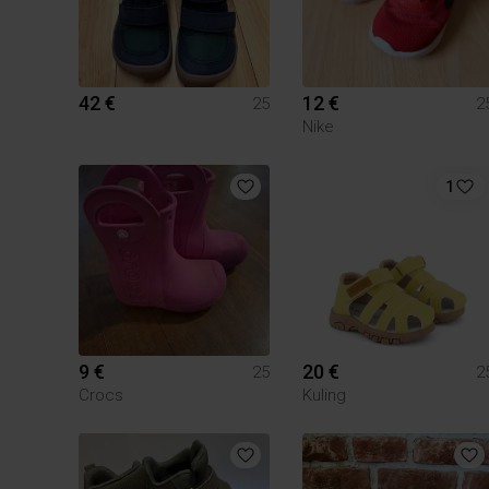
42 €
12 €
25
2
Nike
1
9 €
20 €
25
2
Crocs
Kuling