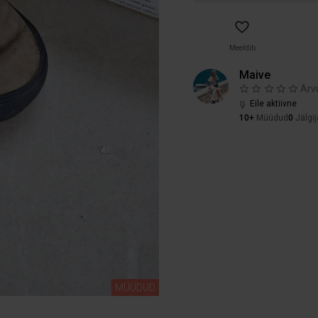
Meeldib
Maive
Arv
Eile aktiivne
10+
Müüdud
0
Jälgij
MÜÜDUD