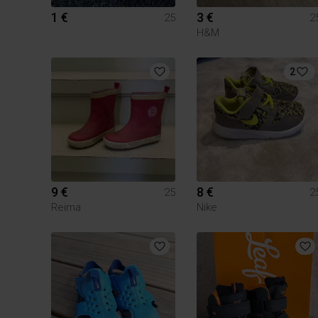
1 €
3 €
25
2
H&M
2
9 €
8 €
25
2
Reima
Nike