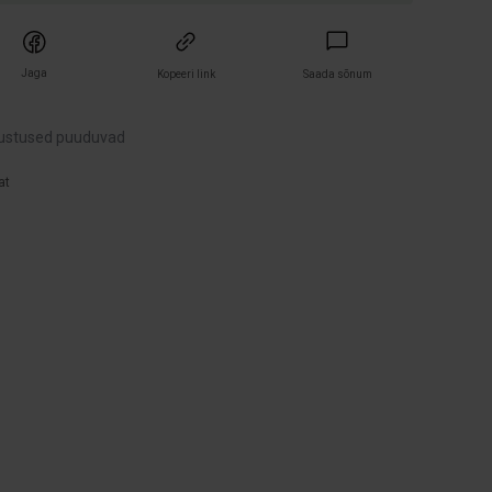
Jaga
Kopeeri link
Saada sõnum
ustused puuduvad
at