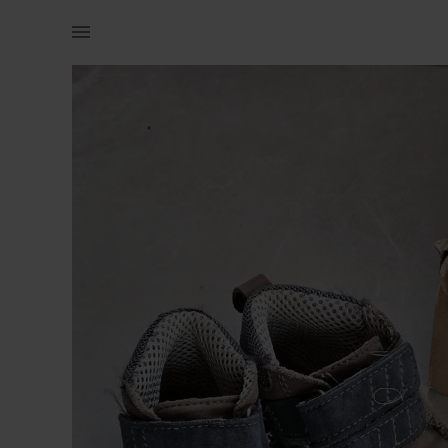
Lastele | Be Lenka Play Blueberry k/s barefoot to | YAGA