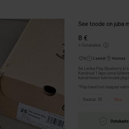
See toode on juba 
8 €
+
Ostukaitse
0
2 aastat
Hiiumaa
Be Lenka Play Blueberry k/s
Kandnud 1 laps üsna lühikes
kandmisest tulenevaid jälgi 
"Play barefoot saapad valm
Suurus: 25
Muu
Ostukaits