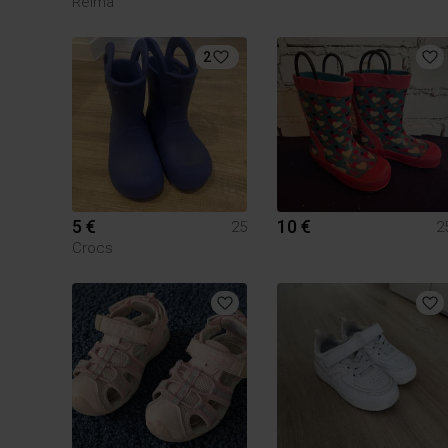
Reima
2
5 €
10 €
25
2
Crocs