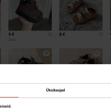
9 €
8 €
5
25
25
Zara
Üksikasjad
6 €
6 €
5
25
25
Ecco
H&M
siseid.