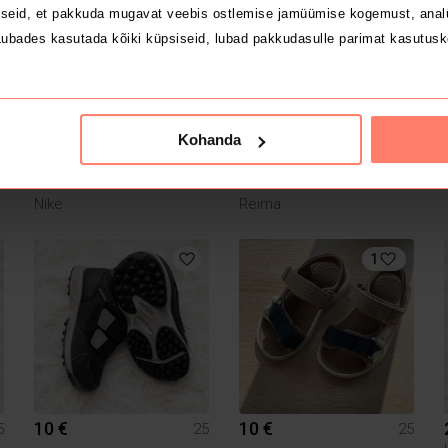
4
seid, et pakkuda mugavat veebis ostlemise jamüümise kogemust, analü
ubades kasutada kõiki küpsiseid, lubad pakkudasulle parimat kasutusk
Kohanda
10 €
12 €
5
25
25
Nike
Reima
1
10 €
10 €
5
25
25