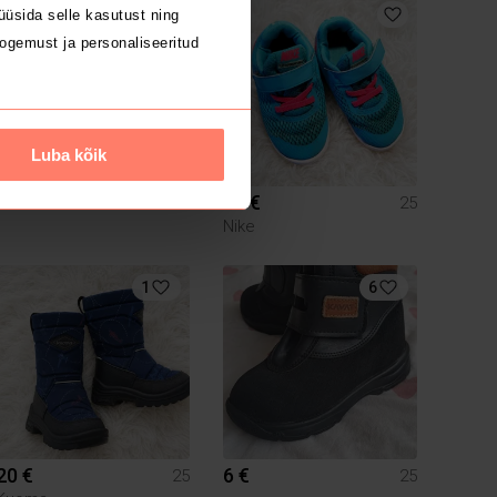
üsida selle kasutust ning
ogemust ja personaliseeritud
Luba kõik
22 €
12 €
25
25
Nike
1
6
20 €
6 €
25
25