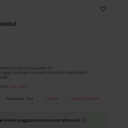
müüdud
 barefoot tossud suuruses 25.
t aega, kuid värv on siiski tuhmunud ning kergeid
leiab.
ivad
...
Loe edasi
Seisukord: Hea
Lastele
Jalanõud lastele
e
kõikidel
platvormisisestel tellimustel