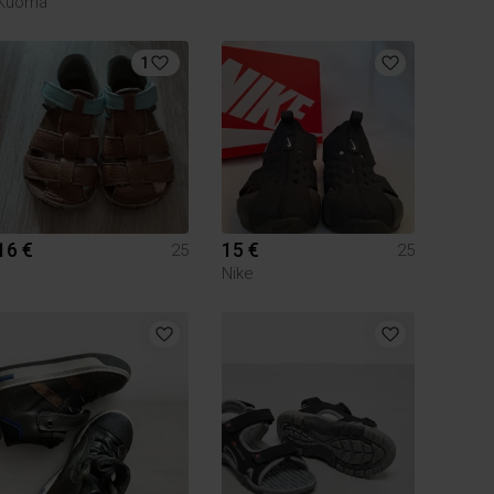
Kuoma
1
16 €
15 €
25
25
Nike