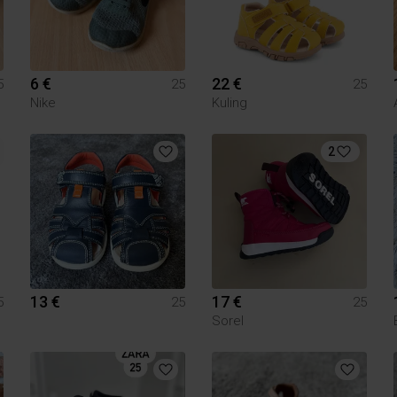
6 €
22 €
5
25
25
Nike
Kuling
2
13 €
17 €
5
25
25
Sorel