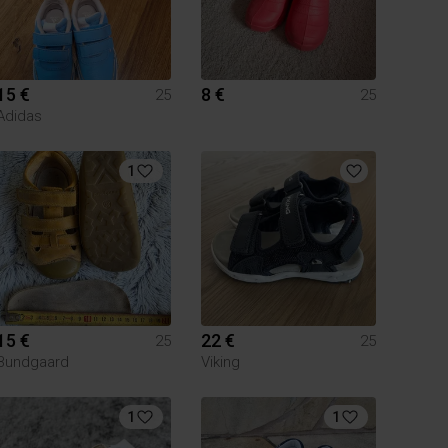
15 €
8 €
25
25
Adidas
1
15 €
22 €
25
25
Bundgaard
Viking
1
1