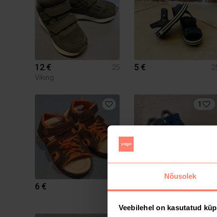
12 €
5 €
25
2
Viking
1
Nõusolek
6 €
39 €
25
2
Superfit
Veebilehel on kasutatud küp