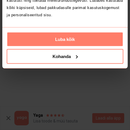
kasutust ning toetada meieturundustegevusi. Lubades kasutada
kõiki küpsiseid, lubad pakkudasulle parimat kasutuskogemust
ja personaliseeritud sisu.
Luba kõik
Kohanda
Yaga
Laadi alla äpp
Lisa toode & müü tasuta