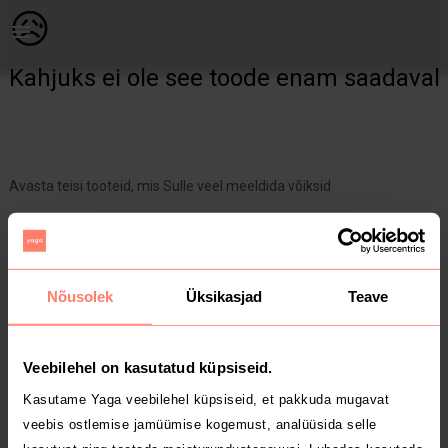
Lastele | Uueväärne kleit Suurus 110/116 Zara | YAGA
😥
Kahjuks ei ole see toode enam saadaval
Avasta teisi tooteid, mis Sulle veel meeldida võiksid
Yaga pealehele
Nõusolek
Üksikasjad
Teave
Veebilehel on kasutatud küpsiseid.
Kasutame Yaga veebilehel küpsiseid, et pakkuda mugavat
veebis ostlemise jamüümise kogemust, analüüsida selle