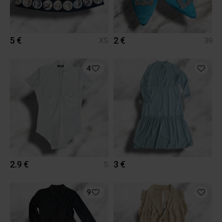
5 €
2 €
XS
39
4
2.9 €
3 €
S
9