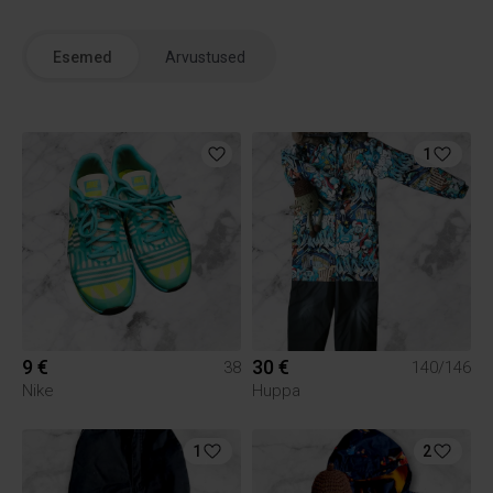
Esemed
Arvustused
1
9 €
30 €
38
140/146
Nike
Huppa
1
2