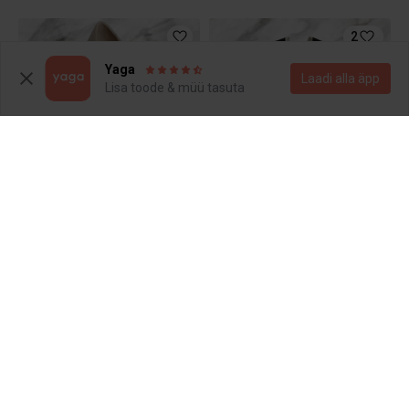
2
Yaga
Laadi alla äpp
Lisa toode & müü tasuta
MÜÜDUD
MÜÜDUD
5.5 €
2.9 €
39