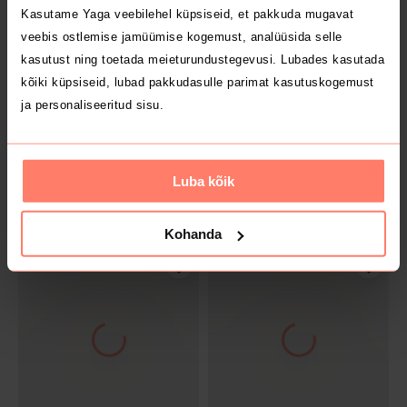
Kasutame Yaga veebilehel küpsiseid, et pakkuda mugavat
veebis ostlemise jamüümise kogemust, analüüsida selle
2
kasutust ning toetada meieturundustegevusi. Lubades kasutada
kõiki küpsiseid, lubad pakkudasulle parimat kasutuskogemust
ja personaliseeritud sisu.
Luba kõik
MÜÜDUD
MÜÜDUD
7.9 €
15.9 €
122/128
122/128
Kohanda