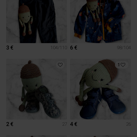
3 €
6 €
104/110
98/104
1
2 €
4 €
27
26