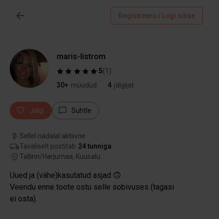
Registreeru / Logi sisse
maris-listrom
5
(
1
)
30+
müüdud
4
jälgijat
Jälgi
Suhtle
Sellel nädalal aktiivne
Tavaliselt postitab
24 tunniga
Tallinn/Harjumaa, Kuusalu
Uued ja (vähe)kasutatud asjad 🙃
Veendu enne toote ostu selle sobivuses (tagasi
ei osta).