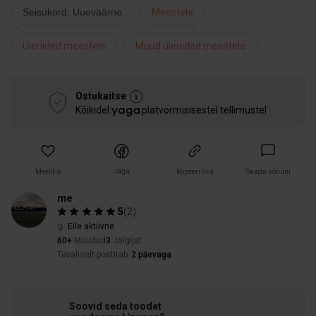
Seisukord: Uueväärne
Meestele
Üleriided meestele
Muud üleriided meestele
Ostukaitse
Kõikidel
platvormisisestel tellimustel
Jaga
Meeldib
Kopeeri link
Saada sõnum
me
5
(
2
)
Eile aktiivne
60+
Müüdud
3
Jälgijat
Tavaliselt postitab
2 päevaga
Soovid seda toodet