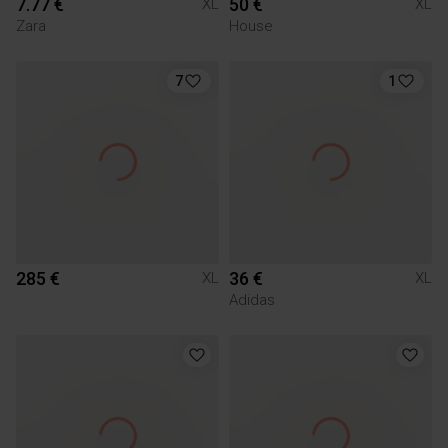
7.77 €
50 €
XL
XL
Zara
House
7
1
285 €
36 €
XL
XL
Adidas