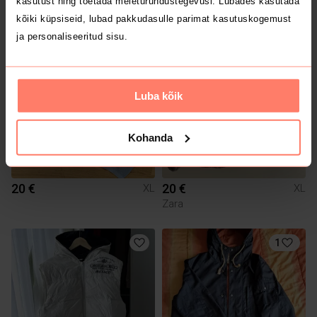
kasutust ning toetada meieturundustegevusi. Lubades kasutada
H&M
kõiki küpsiseid, lubad pakkudasulle parimat kasutuskogemust
ja personaliseeritud sisu.
Luba kõik
Kohanda
20 €
20 €
XL
XL
Zara
1