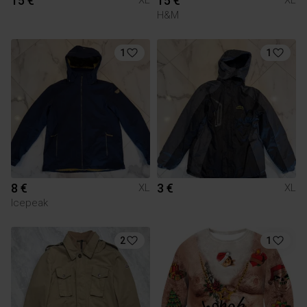
15 €
15 €
XL
XL
H&M
1
1
8 €
3 €
XL
XL
Icepeak
2
1