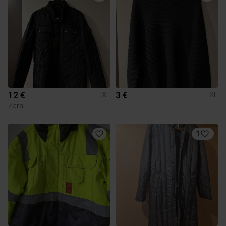
12 €
3 €
XL
XL
Zara
1