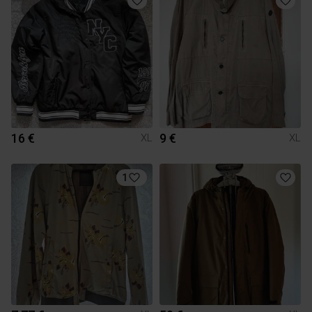
16 €
9 €
XL
XL
1