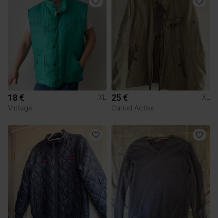
18 €
25 €
XL
XL
Vintage
Camel Active