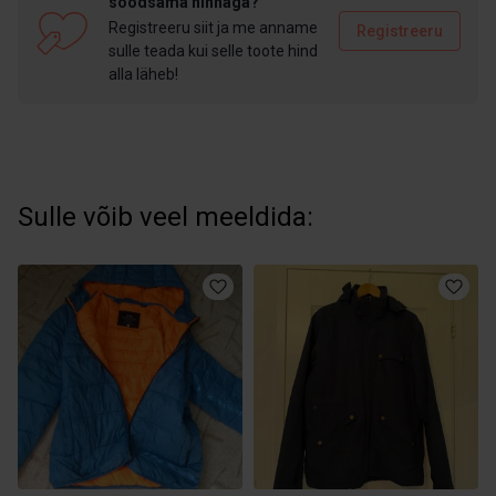
soodsama hinnaga?
Registreeru siit ja me anname
Registreeru
sulle teada kui selle toote hind
alla läheb!
Sulle võib veel meeldida: