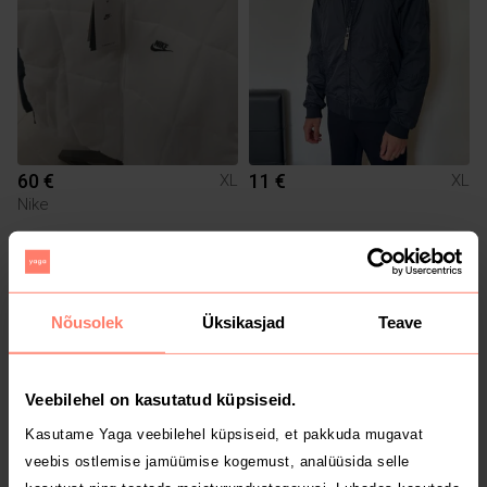
60 €
11 €
XL
XL
Nike
Nõusolek
Üksikasjad
Teave
Veebilehel on kasutatud küpsiseid.
Kasutame Yaga veebilehel küpsiseid, et pakkuda mugavat
veebis ostlemise jamüümise kogemust, analüüsida selle
5 €
55 €
XL
XL