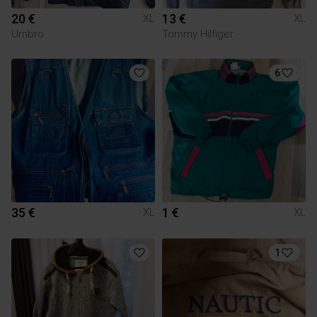
20 €
13 €
XL
XL
Umbro
Tommy Hilfiger
6
35 €
1 €
XL
XL
1