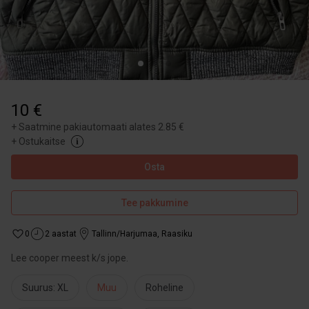
10 €
+
Saatmine pakiautomaati alates 2.85 €
+
Ostukaitse
Osta
Tee pakkumine
0
2 aastat
Tallinn/Harjumaa
,
Raasiku
Lee cooper meest k/s jope.
Suurus: XL
Muu
Roheline