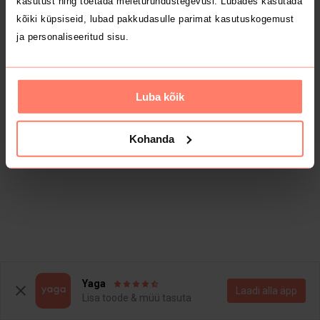
kasutust ning toetada meieturundustegevusi. Lubades kasutada
kõiki küpsiseid, lubad pakkudasulle parimat kasutuskogemust
ja personaliseeritud sisu.
Luba kõik
Kohanda
Yaga
Laadi alla äpp
Lisa toode & müü tasuta