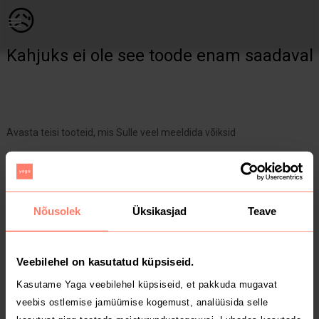
Naistele | CK käekott Hästi hoitud( seest puhas, m | YAGA
😥
Kahjuks ei ole see toode enam saadaval
Avasta teisi tooteid, mis Sulle veel meeldida võiksid
Yaga pealehele
Nõusolek
Üksikasjad
Teave
Veebilehel on kasutatud küpsiseid.
Kasutame Yaga veebilehel küpsiseid, et pakkuda mugavat
veebis ostlemise jamüümise kogemust, analüüsida selle