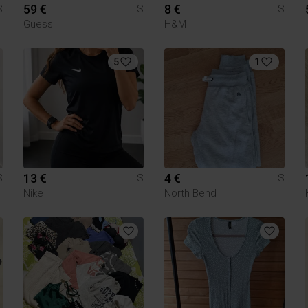
59 €
8 €
S
S
S
Guess
H&M
5
1
13 €
4 €
S
S
S
Nike
North Bend