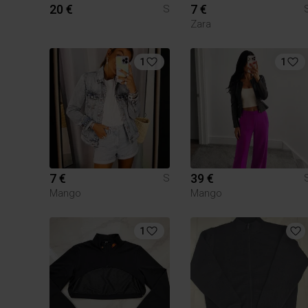
20 €
7 €
S
Zara
1
1
7 €
39 €
S
Mango
Mango
1