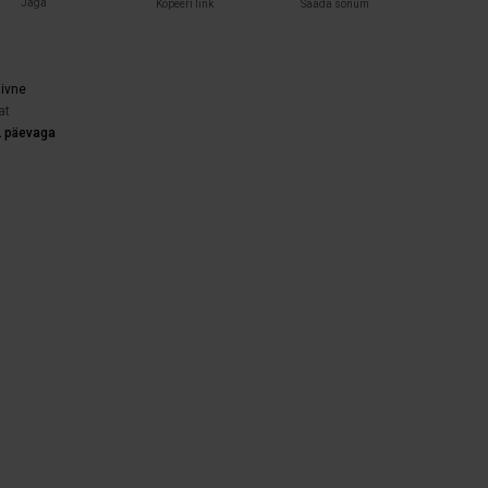
Jaga
Kopeeri link
Saada sõnum
)
iivne
at
2 päevaga