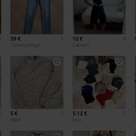
39 €
10 €
S
S
S
Tommy Hilfiger
Carhartt
5 €
5.12 €
S
S
S
H&M
Muu