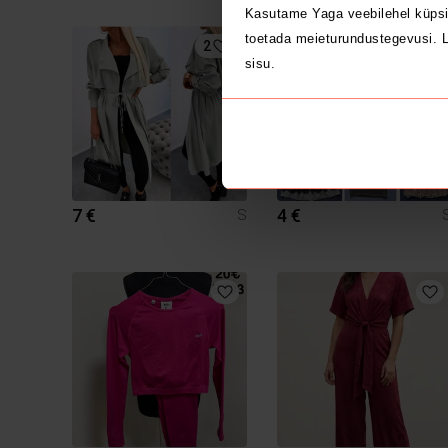
Kasutame Yaga veebilehel küpsi
toetada meieturundustegevusi. L
2
sisu.
7 €
4 €
S