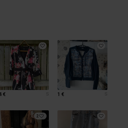
4 €
1 €
S
S
2