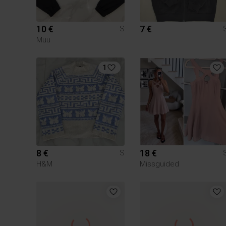
10 €
7 €
S
Muu
1
8 €
18 €
S
H&M
Missguided