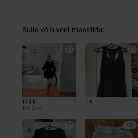
Sulle võib veel meeldida:
115 €
1 €
S
Ted Baker
1