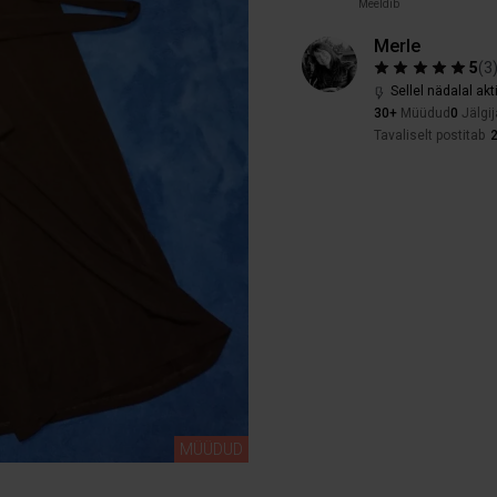
Meeldib
Merle
5
(
3
Sellel nädalal akt
30+
Müüdud
0
Jälgij
Tavaliselt postitab
MÜÜDUD