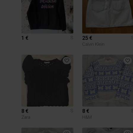
1 €
25 €
S
Calvin Klein
8 €
8 €
S
Zara
H&M