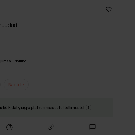
müüdud
arjumaa
,
Kristiine
Naistele
e
kõikidel
platvormisisestel tellimustel