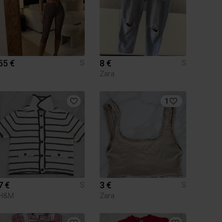
55 €
8 €
S
S
Zara
1
7 €
3 €
S
S
H&M
Zara