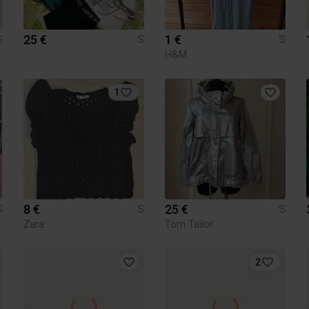
25 €
1 €
S
S
S
H&M
1
8 €
25 €
S
S
S
Zara
Tom Tailor
2