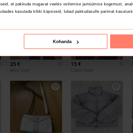
seid, et pakkuda mugavat veebis ostlemise jamüümise kogemust, analü
ubades kasutada kõiki küpsiseid, lubad pakkudasulle parimat kasutusk
Kohanda
25 €
15 €
S
S
S
Miss Sixty
Calvin Klein