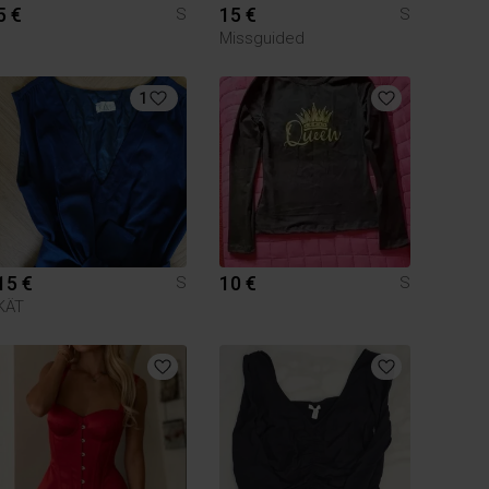
5 €
15 €
S
S
Missguided
1
15 €
10 €
S
S
KÄT