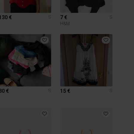
130 €
7 €
S
S
H&M
30 €
15 €
S
S