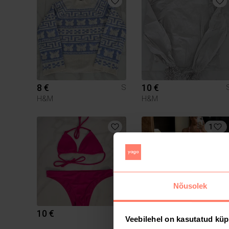
8 €
10 €
S
H&M
H&M
1
Nõusolek
10 €
59 €
S
Veebilehel on kasutatud küp