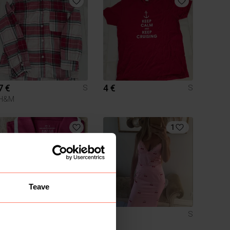
7 €
4 €
S
S
H&M
1
Teave
9 €
7 €
S
S