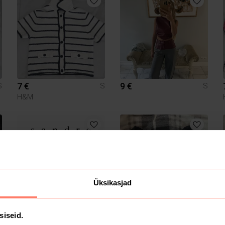
7 €
9 €
S
S
S
H&M
Üksikasjad
35 €
3 €
S
S
S
siseid.
Sandro
New Yorker