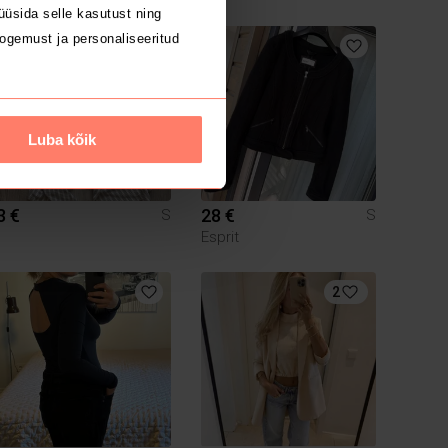
üsida selle kasutust ning
ogemust ja personaliseeritud
Luba kõik
3 €
28 €
S
S
Esprit
2