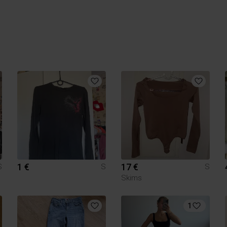
1 €
17 €
S
S
S
Skims
1