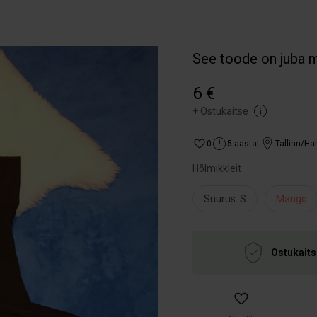
See toode on juba 
6 €
+
Ostukaitse
0
5 aastat
Tallinn/H
Hõlmikkleit
Suurus: S
Mango
Ostukaits