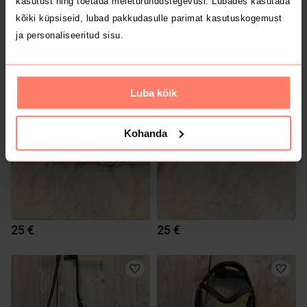
kasutust ning toetada meieturundustegevusi. Lubades kasutada
kõiki küpsiseid, lubad pakkudasulle parimat kasutuskogemust
ja personaliseeritud sisu.
7 €
13 €
Luba kõik
1
Kohanda
25 €
25 €