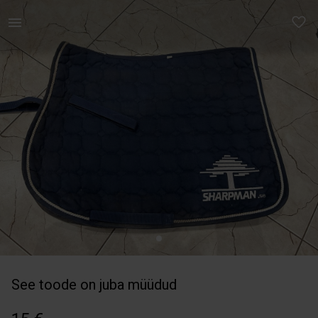
Loomadele | Valtrap FULL Ennem saatmist pesen ilust | YAGA
See toode on juba müüdud