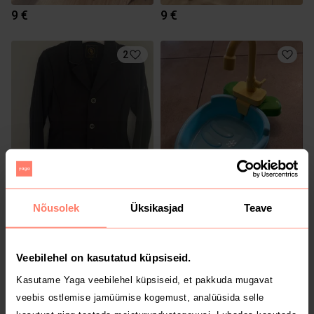
9 €
9 €
2
45 €
20 €
Nõusolek
Üksikasjad
Teave
Veebilehel on kasutatud küpsiseid.
Kasutame Yaga veebilehel küpsiseid, et pakkuda mugavat
veebis ostlemise jamüümise kogemust, analüüsida selle