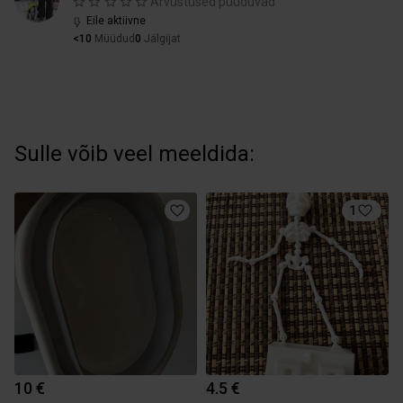
Arvustused puuduvad
Eile aktiivne
<10
Müüdud
0
Jälgijat
Sulle võib veel meeldida:
1
10 €
4.5 €