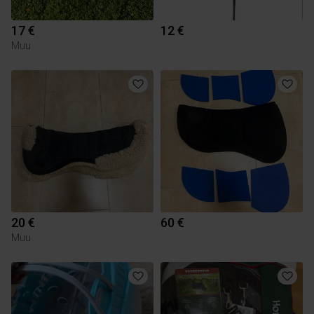
17 €
12 €
Muu
20 €
60 €
Muu