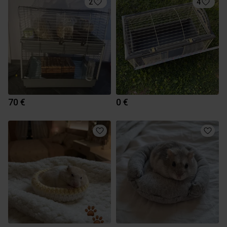
2
4
70 €
0 €