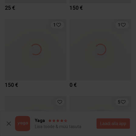
25 €
150 €
1
1
150 €
0 €
5
Yaga
Laadi alla äpp
Lisa toode & müü tasuta