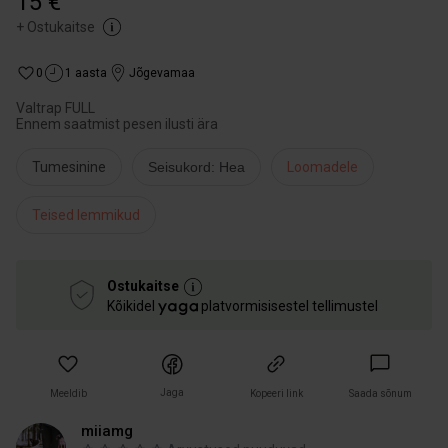
15 €
+
Ostukaitse
0
1 aasta
Jõgevamaa
Valtrap FULL
Ennem saatmist pesen ilusti ära
Tumesinine
Seisukord: Hea
Loomadele
Teised lemmikud
Ostukaitse
Kõikidel
platvormisisestel tellimustel
Jaga
Meeldib
Kopeeri link
Saada sõnum
miiamg