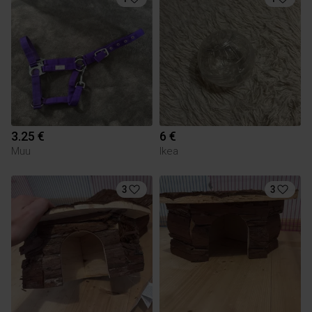
3.25 €
6 €
Muu
Ikea
3
3