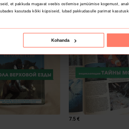
seid, et pakkuda mugavat veebis ostlemise jamüümise kogemust, analü
ubades kasutada kõiki küpsiseid, lubad pakkudasulle parimat kasutusk
6.5 €
Kohanda
1
7.5 €