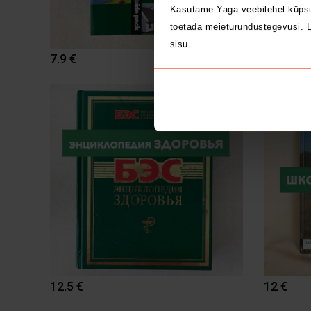
Kasutame Yaga veebilehel küpsi
toetada meieturundustegevusi. L
sisu.
7.9 €
12.9 €
2
12.5 €
12 €