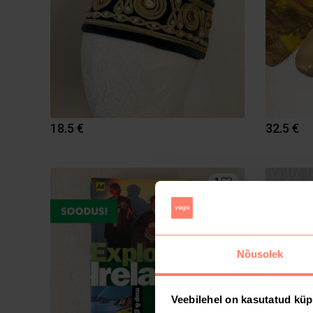
18.5 €
32.5 €
1
Nõusolek
Veebilehel on kasutatud küp