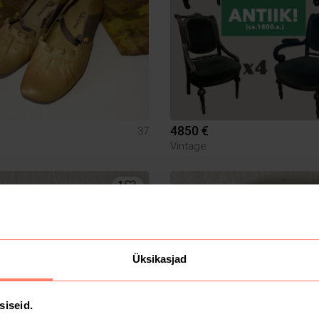
4850 €
37
Vintage
1
Üksikasjad
siseid.