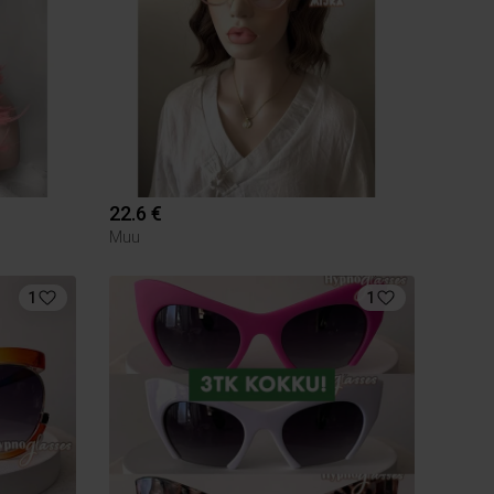
22.6 €
Muu
1
1