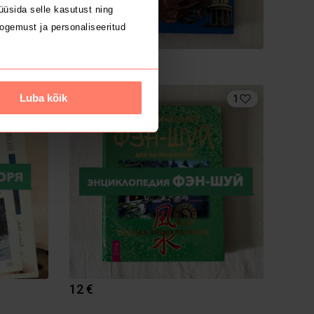
üsida selle kasutust ning
ogemust ja personaliseeritud
7.5 €
Luba kõik
1
1
12 €