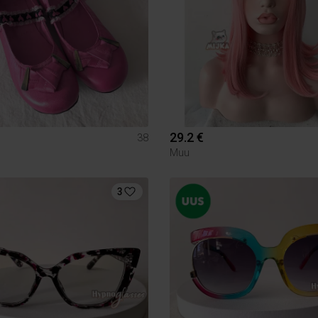
29.2 €
38
Muu
3