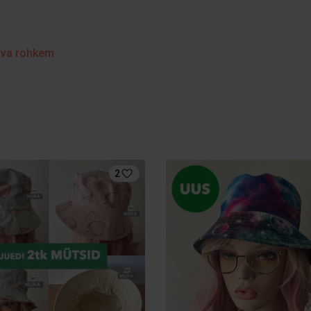
va rohkem
2