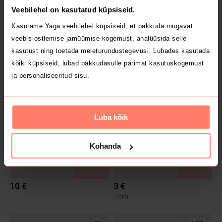
Veebilehel on kasutatud küpsiseid.
Kasutame Yaga veebilehel küpsiseid, et pakkuda mugavat
veebis ostlemise jamüümise kogemust, analüüsida selle
MÜÜDUD
MÜÜDUD
kasutust ning toetada meieturundustegevusi. Lubades kasutada
7 €
5 €
kõiki küpsiseid, lubad pakkudasulle parimat kasutuskogemust
ja personaliseeritud sisu.
1
1
Luba kõik
Kohanda
MÜÜDUD
MÜÜDUD
10 €
3 €
Zara