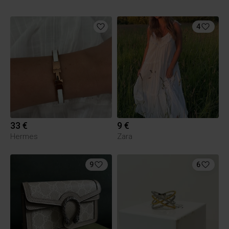
4
33 €
9 €
Hermes
Zara
9
6