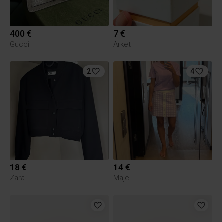
400 €
7 €
Gucci
Arket
2
4
18 €
14 €
Zara
Maje