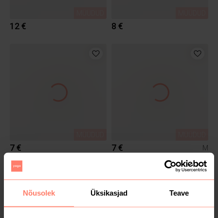
MÜÜDUD
MÜÜDUD
12 €
8 €
MÜÜDUD
MÜÜDUD
7 €
7 €
M
Zara
Zara
Nõusolek
Üksikasjad
Teave