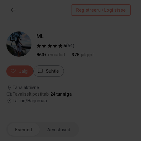
Registreeru / Logi sisse
ML
5
(
54
)
860+
müüdud
375
jälgijat
Jälgi
Suhtle
Täna aktiivne
Tavaliselt postitab
24 tunniga
Tallinn/Harjumaa
Esemed
Arvustused