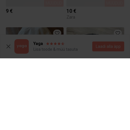
MÜÜDUD
MÜÜDUD
9 €
10 €
Zara
Yaga
Laadi alla äpp
Lisa toode & müü tasuta
MÜÜDUD
MÜÜDUD
10 €
10 €
Ralph Lauren