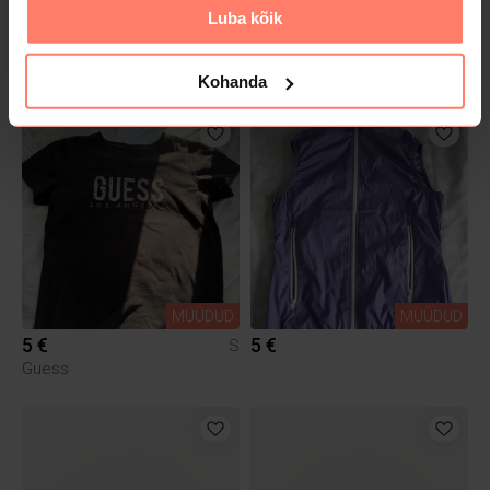
Luba kõik
MÜÜDUD
9 €
7 €
XS
S
H&M
Lacoste
Kohanda
MÜÜDUD
MÜÜDUD
5 €
5 €
S
Guess