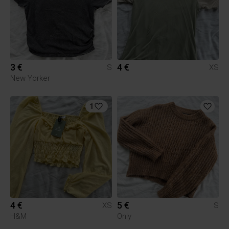
3 €
4 €
S
XS
New Yorker
1
4 €
5 €
XS
S
H&M
Only