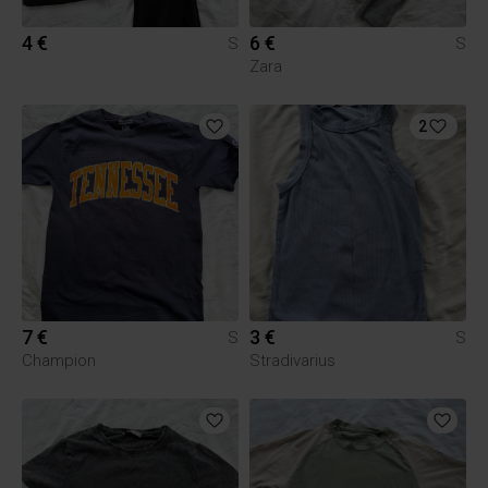
4 €
6 €
S
S
Zara
2
7 €
3 €
S
S
Champion
Stradivarius