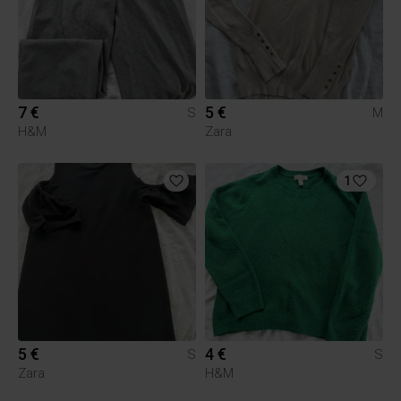
7 €
5 €
S
M
H&M
Zara
1
5 €
4 €
S
S
Zara
H&M