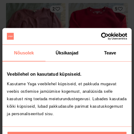
2
5
Nõusolek
Üksikasjad
Teave
5 €
8 €
M
XS
H&M
Calvin Klein
Veebilehel on kasutatud küpsiseid.
Kasutame Yaga veebilehel küpsiseid, et pakkuda mugavat
2
veebis ostlemise jamüümise kogemust, analüüsida selle
kasutust ning toetada meieturundustegevusi. Lubades kasutada
kõiki küpsiseid, lubad pakkudasulle parimat kasutuskogemust
ja personaliseeritud sisu.