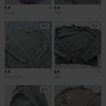
5 €
5 €
M
S
Cropp
H&M
4
1
5 €
8 €
S
XS
New Yorker
Nike
2