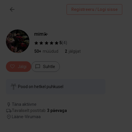
Registreeru / Logi sisse
mim💫
5
(
4
)
50+
müüdud
2
jälgijat
Jälgi
Suhtle
Pood on hetkel puhkusel
Täna aktiivne
Tavaliselt postitab
3 päevaga
Lääne-Virumaa