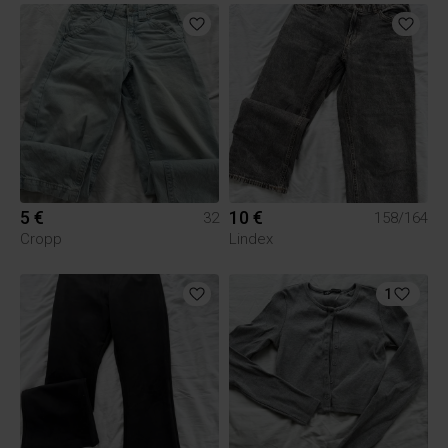
5 €
10 €
32
158/164
Cropp
Lindex
1