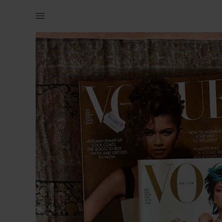
Raamatud & ajakirjad | Kaks Briti Vogue ajakirja 2021 Uueväärs | YAGA