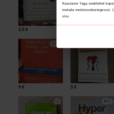
Kasutame Yaga veebilehel küpsi
toetada meieturundustegevusi. L
sisu.
3.5 €
8 €
1
3
9 €
5 €
4