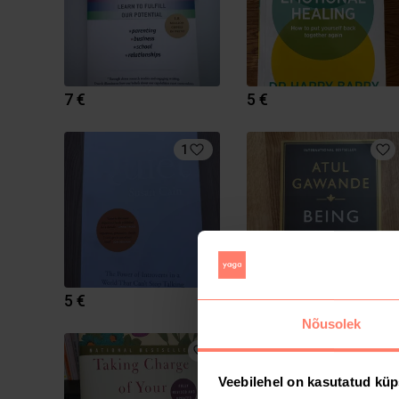
7 €
5 €
1
5 €
5 €
Nõusolek
Veebilehel on kasutatud küp