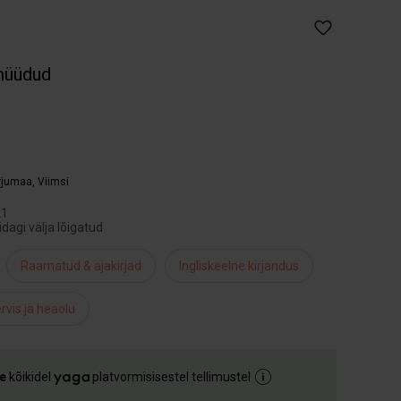
müüdud
arjumaa
,
Viimsi
21
dagi välja lõigatud
Raamatud & ajakirjad
Ingliskeelne kirjandus
rvis ja heaolu
e
kõikidel
platvormisisestel tellimustel