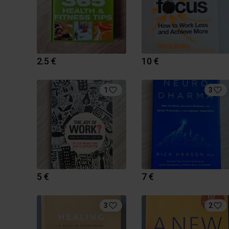
2.5 €
10 €
1
3
5 €
7 €
3
2