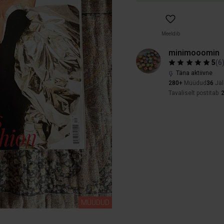
Meeldib
minimooomin
5
(
6
Täna aktiivne
280+
Müüdud
36
Jäl
Tavaliselt postitab
MÜÜDUD