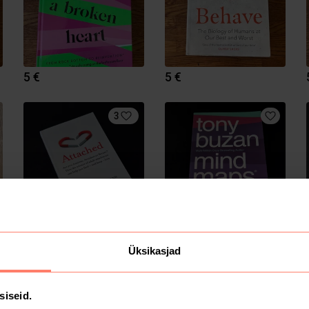
5 €
5 €
3
6.5 €
10 €
Üksikasjad
3
siseid.