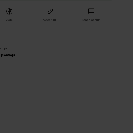
Jaga
Kopeeri link
Saada sõnum
)
gijat
2 päevaga