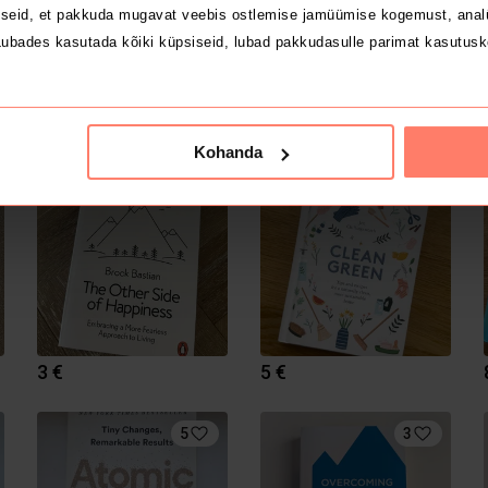
seid, et pakkuda mugavat veebis ostlemise jamüümise kogemust, analü
ubades kasutada kõiki küpsiseid, lubad pakkudasulle parimat kasutusk
17 €
29 €
Kohanda
7
2
3 €
5 €
5
3