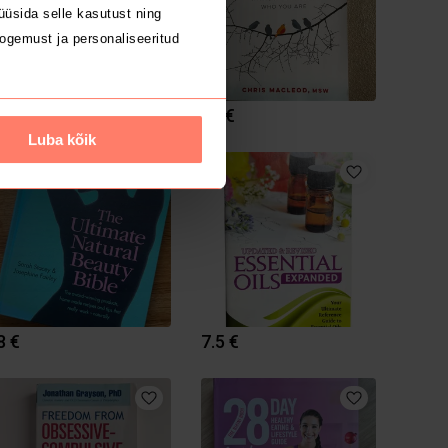
üsida selle kasutust ning
ogemust ja personaliseeritud
4.99 €
12 €
Luba kõik
1
8 €
7.5 €