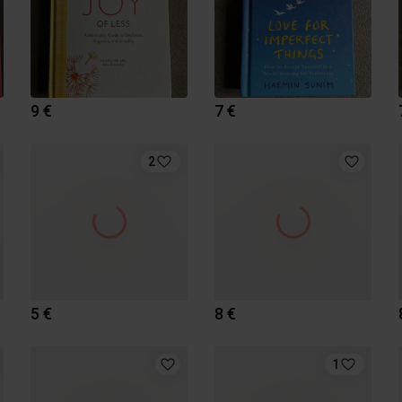
9 €
7 €
2
5 €
8 €
1