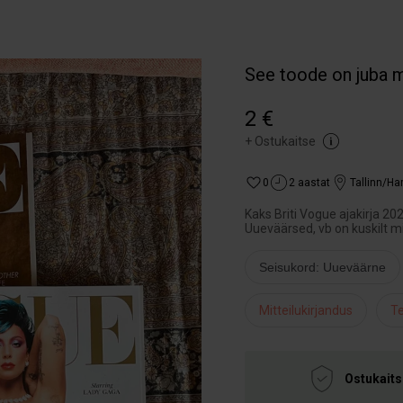
See toode on juba 
2 €
+
Ostukaitse
0
2 aastat
Tallinn/H
Kaks Briti Vogue ajakirja 20
Uueväärsed, vb on kuskilt mi
Seisukord: Uueväärne
Mitteilukirjandus
Te
Ostukaits