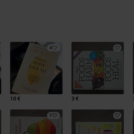
4
10 €
3 €
1