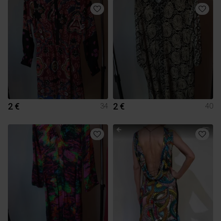
2 €
2 €
34
40