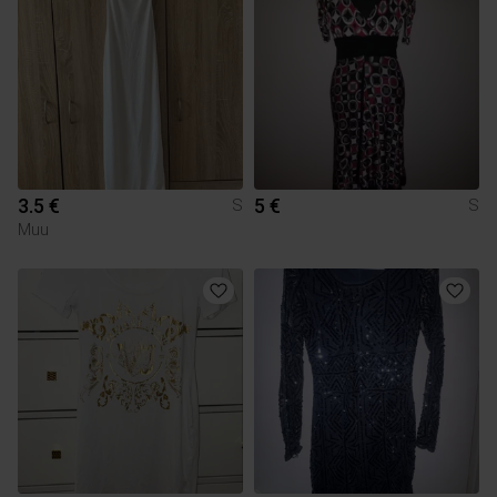
3.5 €
5 €
S
S
Muu