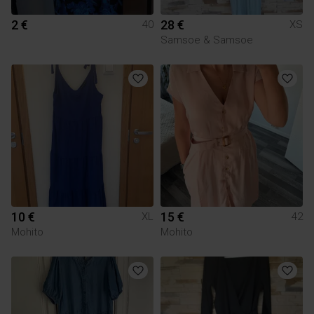
2 €
28 €
40
XS
Samsoe & Samsoe
10 €
15 €
XL
42
Mohito
Mohito