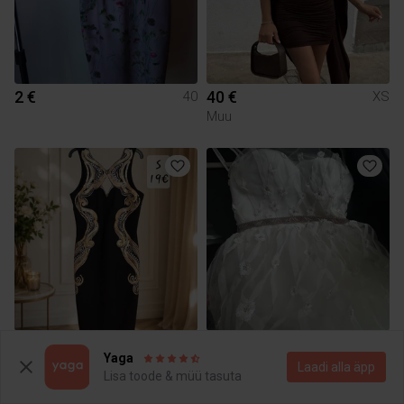
2 €
40 €
40
XS
Muu
19 €
300 €
S
S
Yaga
Laadi alla äpp
Lisa toode & müü tasuta