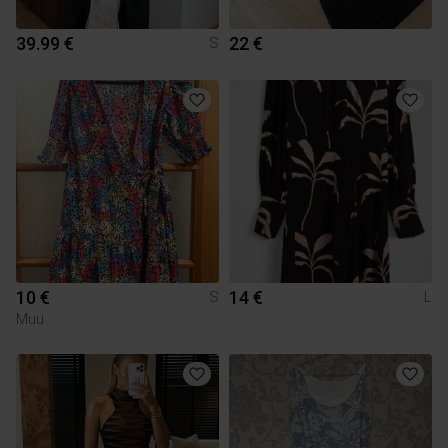
39.99 €
22 €
S
10 €
14 €
S
L
Muu