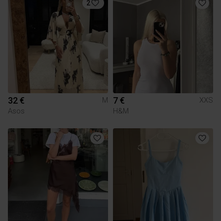
2
32 €
7 €
M
XXS
Asos
H&M