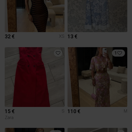
32 €
13 €
XS
1
15 €
110 €
S
M
Zara