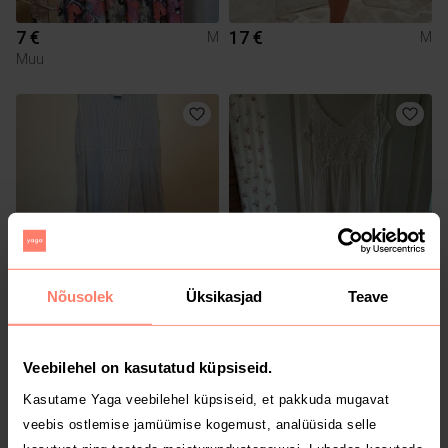
7 €
17 €
M
M
Muu
Nõusolek
Üksikasjad
Teave
100 €
15 €
L
M
Max Mara
Veebilehel on kasutatud küpsiseid.
Kasutame Yaga veebilehel küpsiseid, et pakkuda mugavat
veebis ostlemise jamüümise kogemust, analüüsida selle