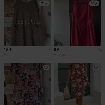
2
1
15 €
8 €
M
42
Muu
Mosaic