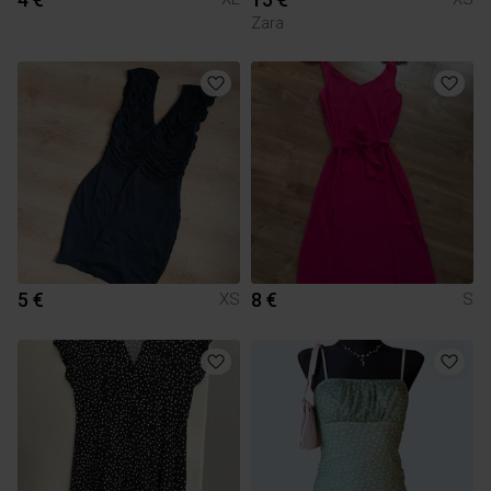
Zara
5 €
8 €
XS
S