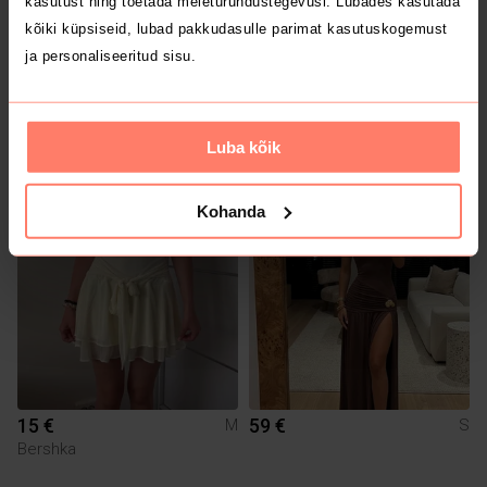
kasutust ning toetada meieturundustegevusi. Lubades kasutada
kõiki küpsiseid, lubad pakkudasulle parimat kasutuskogemust
ja personaliseeritud sisu.
Luba kõik
15 €
150 €
M
M
Kohanda
1
15 €
59 €
M
S
Bershka