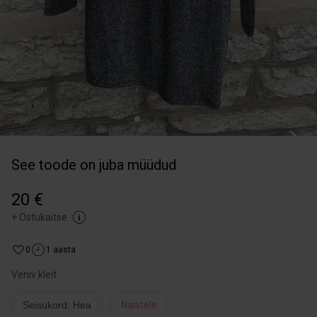
See toode on juba müüdud
20 €
+
Ostukaitse
0
1 aasta
Veniv kleit
Seisukord: Hea
Naistele