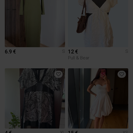
6.9 €
12 €
S
S
Pull & Bear
4 €
15 €
XL
XS