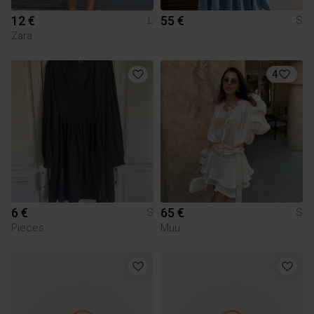
12 €
55 €
L
S
Zara
4
6 €
65 €
S
S
Pieces
Muu