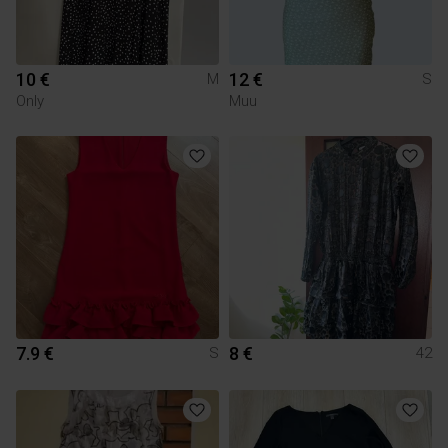
10 €
12 €
M
S
Only
Muu
7.9 €
8 €
S
42