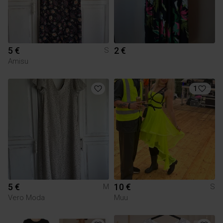
5 €
2 €
S
Amisu
1
5 €
10 €
M
S
Vero Moda
Muu