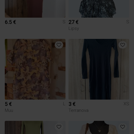
6.5 €
27 €
S
S
Lipsy
5 €
3 €
L
XS
Muu
Terranova