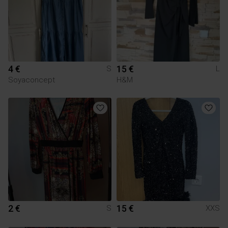
4 €
15 €
S
L
Soyaconcept
H&M
2 €
15 €
S
XXS