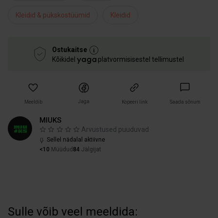
Kleidid & pükskostüümid
Kleidid
Ostukaitse
Kõikidel
platvormisisestel tellimustel
Jaga
Meeldib
Kopeeri link
Saada sõnum
MIUKS
Arvustused puuduvad
Sellel nädalal aktiivne
<10
Müüdud
84
Jälgijat
Sulle võib veel meeldida: