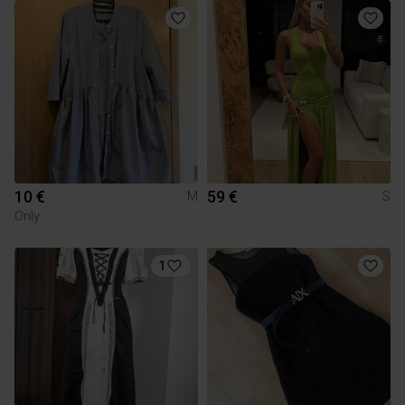
10 €
59 €
M
S
Only
1