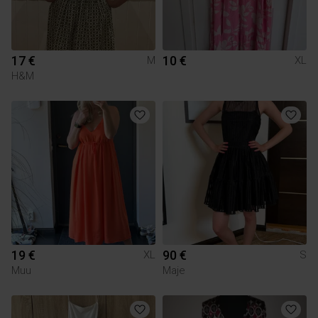
17 €
10 €
M
XL
H&M
19 €
90 €
XL
S
Muu
Maje