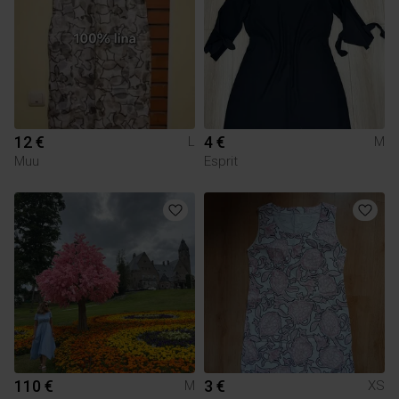
12 €
4 €
L
M
Muu
Esprit
110 €
3 €
M
XS