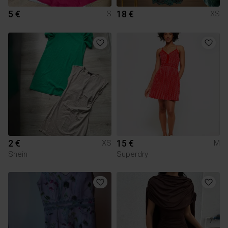
5 €
18 €
S
XS
2 €
15 €
XS
M
Shein
Superdry