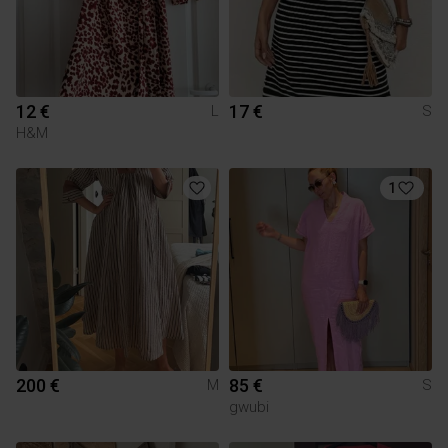
12 €
17 €
L
S
H&M
1
200 €
85 €
M
S
gwubi