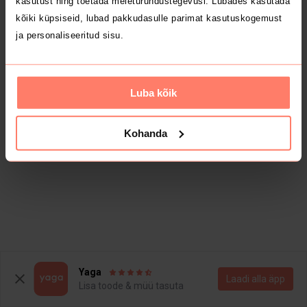
kasutust ning toetada meieturundustegevusi. Lubades kasutada
kõiki küpsiseid, lubad pakkudasulle parimat kasutuskogemust
ja personaliseeritud sisu.
Luba kõik
Kohanda
Yaga
Laadi alla äpp
Lisa toode & müü tasuta