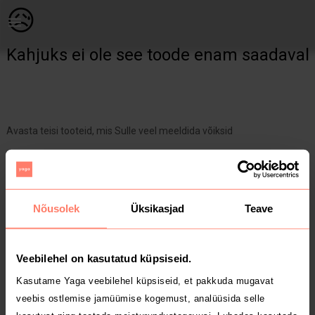
Naistele | Suvine naiste pluus suurus M, aga sobib | YAGA
😥
Kahjuks ei ole see toode enam saadaval
Avasta teisi tooteid, mis Sulle veel meeldida võiksid
Yaga pealehele
Nõusolek
Üksikasjad
Teave
Veebilehel on kasutatud küpsiseid.
Kasutame Yaga veebilehel küpsiseid, et pakkuda mugavat
veebis ostlemise jamüümise kogemust, analüüsida selle