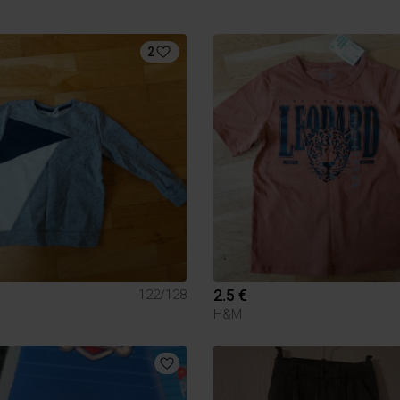
2
2.5 €
122/128
H&M