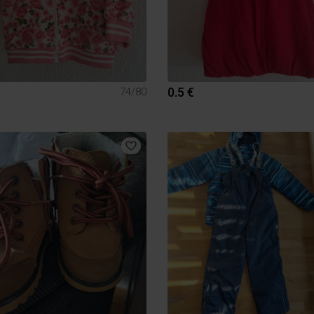
0.5 €
74/80