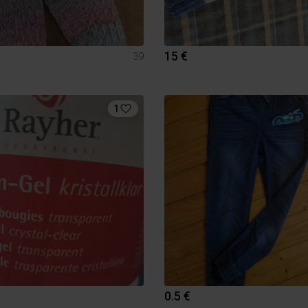
15 €
39
1
0.5 €