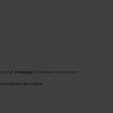
 postitab
24 tunniga
Põlvamaa, Vastse-Kuuste
Vormistamine ühe ostuna!