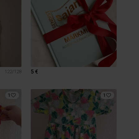
5 €
122/128
1
1