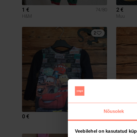
1 €
2 €
74/80
H&M
Muu
2
Nõusolek
0 €
6 €
98/104
Muu
Veebilehel on kasutatud küp