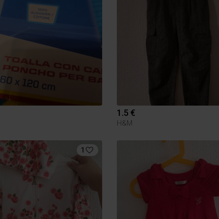
1.5 €
H&M
1