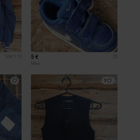
5 €
104/110
25
Nike
1