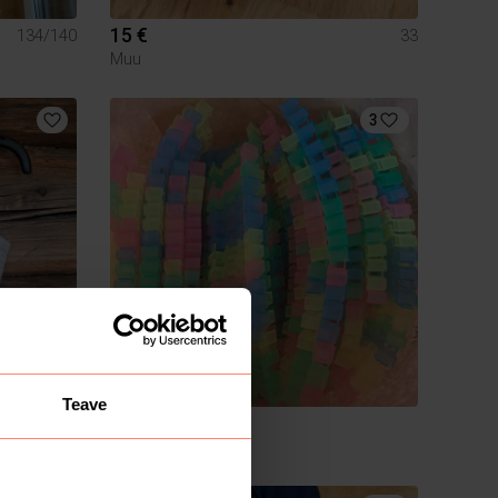
15 €
134/140
33
Muu
3
Teave
1 €
98/104