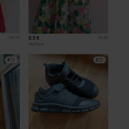
0.5 €
68/74
74/80
MyWear
4
2