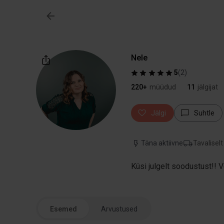
Nele
5
(
2
)
220+
müüdud
11
jälgijat
Jälgi
Suhtle
Täna aktiivne
Tavaliselt
Küsi julgelt soodustust!! 
Esemed
Arvustused