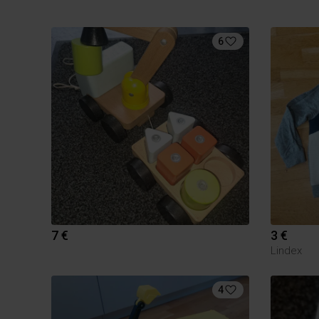
6
7 €
3 €
Lindex
4