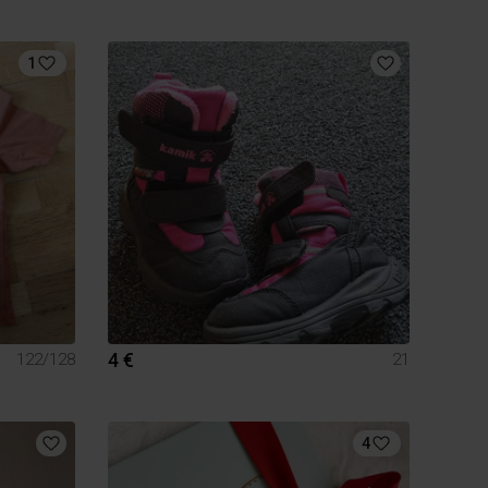
1
4 €
122/128
21
4