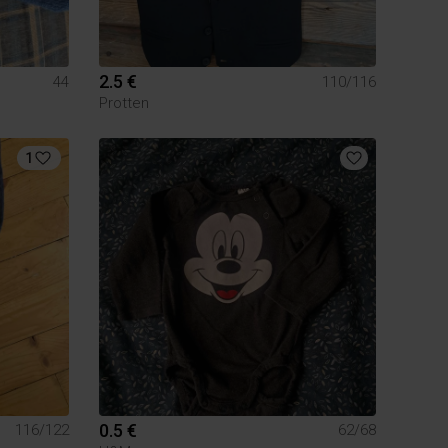
2.5 €
44
110/116
Protten
1
0.5 €
116/122
62/68