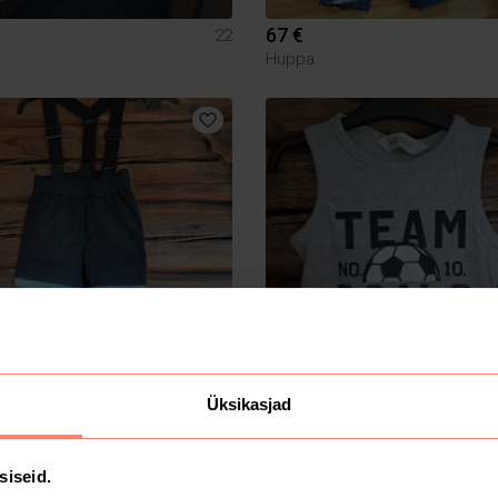
67 €
22
Huppa
Üksikasjad
1 €
98/104
H&M
siseid.