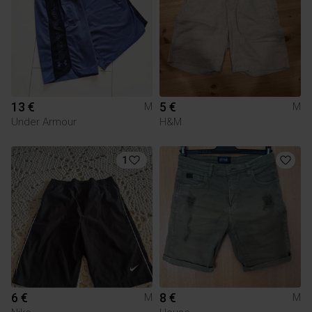
13 €
5 €
M
M
Under Armour
H&M
1
6 €
8 €
M
M