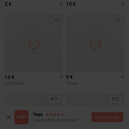
2 €
10 €
M
M
16 €
9 €
M
M
Ted Baker
House
4
1
Yaga
Laadi alla äpp
Lisa toode & müü tasuta