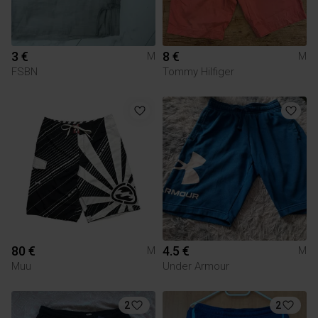
3 €
8 €
M
M
FSBN
Tommy Hilfiger
80 €
4.5 €
M
M
Muu
Under Armour
2
2