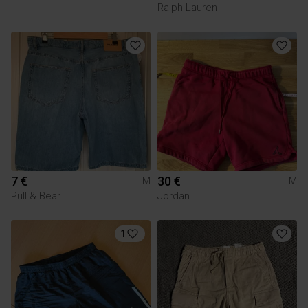
Ralph Lauren
7 €
30 €
M
M
Pull & Bear
Jordan
1