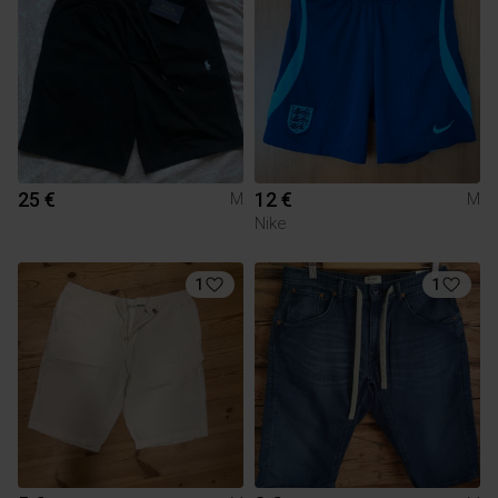
25 €
12 €
M
M
Nike
1
1