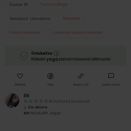
Suurus: M
Tommy Hilfiger
Seisukord: Uueväärne
Meestele
Püksid meestele
Lühikesed püksid meestele
Ostukaitse
Kõikidel
platvormisisestel tellimustel
Jaga
Meeldib
Kopeeri link
Saada sõnum
Elli
Arvustused puuduvad
Eile aktiivne
60+
Müüdud
11
Jälgijat