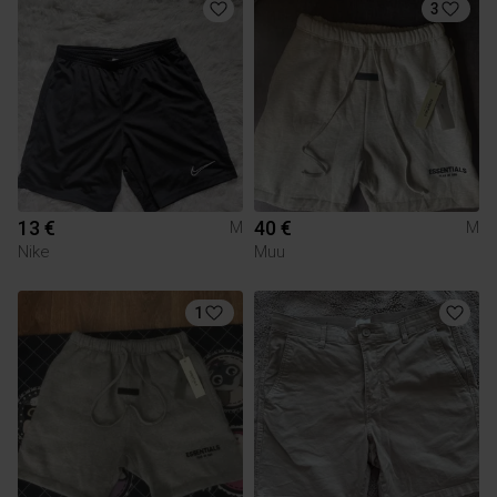
3
13 €
40 €
M
M
Nike
Muu
1