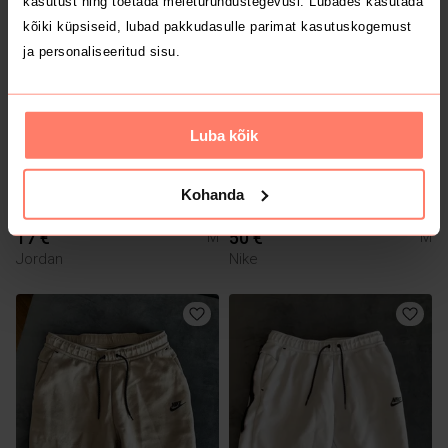
kasutust ning toetada meieturundustegevusi. Lubades kasutada
kõiki küpsiseid, lubad pakkudasulle parimat kasutuskogemust
ja personaliseeritud sisu.
Luba kõik
Kohanda
17 €
50 €
M
M
Jordan
Nike