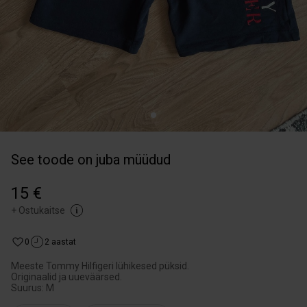
See toode on juba müüdud
15 €
+
Ostukaitse
0
2 aastat
Meeste Tommy Hilfigeri lühikesed püksid.
Originaalid ja uueväärsed.
Suurus: M