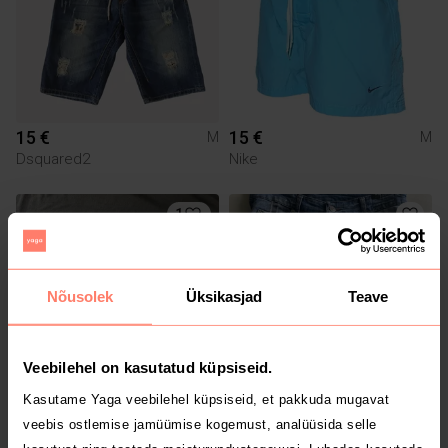
15 €
15 €
M
M
Dsquared2
Nike
1
Nõusolek
Üksikasjad
Teave
Veebilehel on kasutatud küpsiseid.
Kasutame Yaga veebilehel küpsiseid, et pakkuda mugavat
16 €
20 €
M
M
veebis ostlemise jamüümise kogemust, analüüsida selle
Adidas
Dsquared2