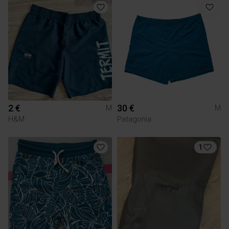
2 €
30 €
M
M
H&M
Patagonia
1