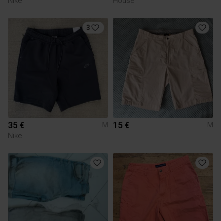
Nike
House
3
35 €
15 €
M
M
Nike