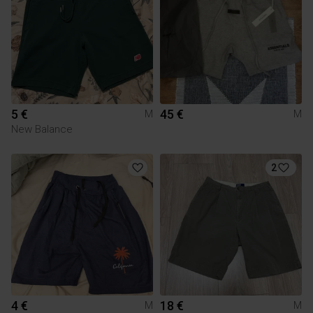
5 €
45 €
M
M
New Balance
2
4 €
18 €
M
M