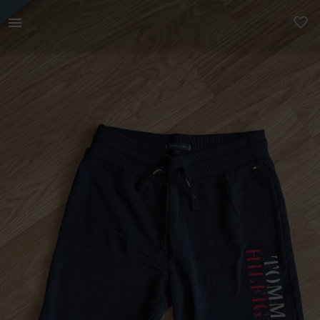
Meestele | Meeste Tommy Hilfigeri lühikesed püksid | YAGA