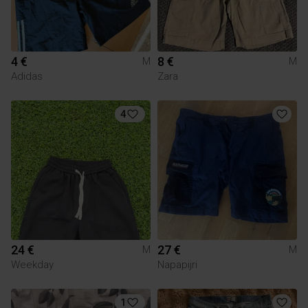
4 €
8 €
M
M
Adidas
Zara
4
24 €
27 €
M
M
Weekday
Napapijri
1