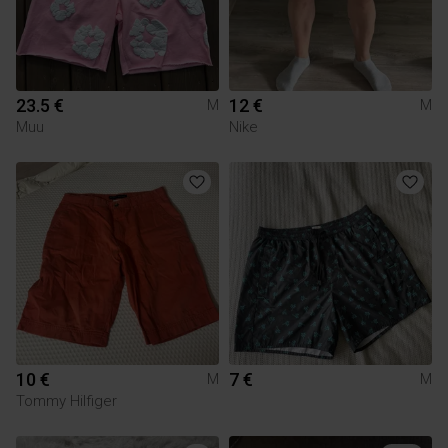
23.5 €
12 €
M
M
Muu
Nike
10 €
7 €
M
M
Tommy Hilfiger