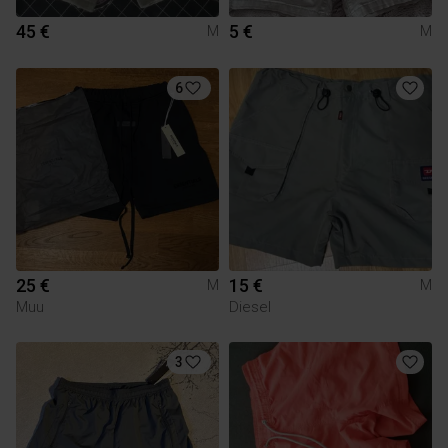
45 €
5 €
M
M
6
25 €
15 €
M
M
Muu
Diesel
3