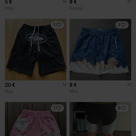
5 €
8 €
M
M
Muu
Replay
1
1
20 €
8 €
M
M
Muu
Muu
1
2