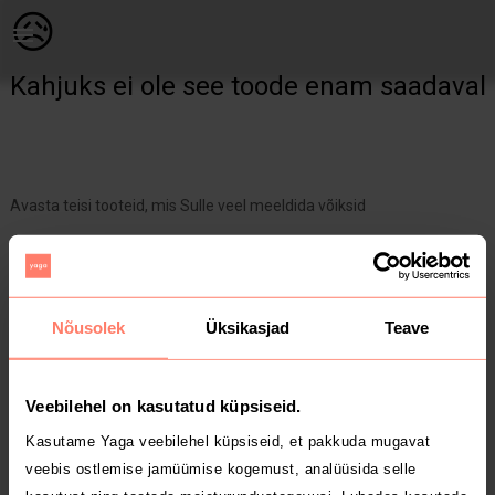
Naistele | Vansi tossud suurus 38, ühel tossul pis | YAGA
😥
Kahjuks ei ole see toode enam saadaval
Avasta teisi tooteid, mis Sulle veel meeldida võiksid
Yaga pealehele
Nõusolek
Üksikasjad
Teave
Veebilehel on kasutatud küpsiseid.
Kasutame Yaga veebilehel küpsiseid, et pakkuda mugavat
veebis ostlemise jamüümise kogemust, analüüsida selle