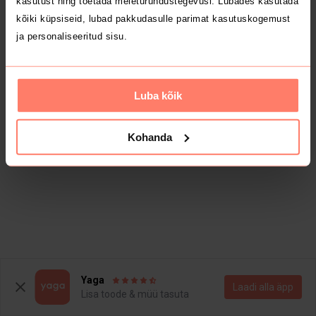
kasutust ning toetada meieturundustegevusi. Lubades kasutada
kõiki küpsiseid, lubad pakkudasulle parimat kasutuskogemust
ja personaliseeritud sisu.
Luba kõik
Kohanda
Yaga
Laadi alla äpp
Lisa toode & müü tasuta