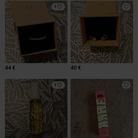
1
44 €
40 €
1