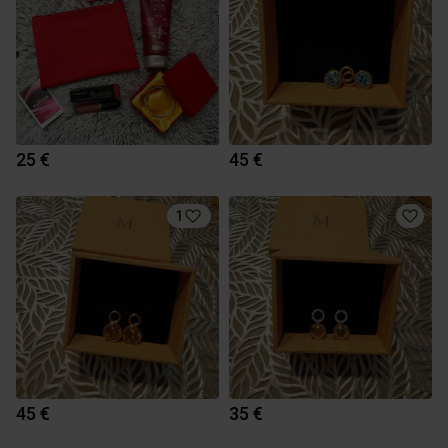
25 €
45 €
1
45 €
35 €