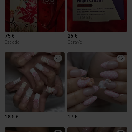
75 €
25 €
Escada
CeraVe
18.5 €
17 €