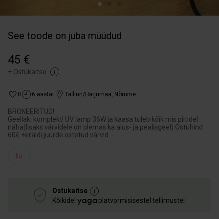
See toode on juba müüdud
45 €
+
Ostukaitse
0
6 aastat
Tallinn/Harjumaa
,
Nõmme
BRONEERITUD!
Geellaki komplekt! UV lamp 36W ja kaasa tuleb kõik mis piltidel
näha(lisaks värvidele on olemas ka alus- ja pealisgeel) Ostuhind
60€ +eraldi juurde ostetud värvid.
Ilu
Ostukaitse
Kõikidel
platvormisisestel tellimustel