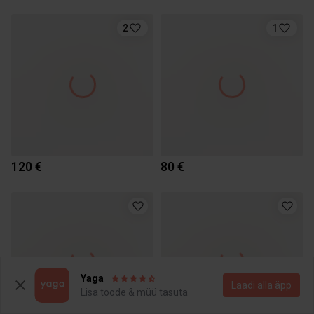
2
1
120 €
80 €
Yaga
Laadi alla äpp
Lisa toode & müü tasuta