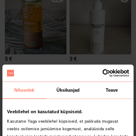
5 €
3 €
1
Nõusolek
Üksikasjad
Teave
Veebilehel on kasutatud küpsiseid.
Kasutame Yaga veebilehel küpsiseid, et pakkuda mugavat
veebis ostlemise jamüümise kogemust, analüüsida selle
0 €
7 €