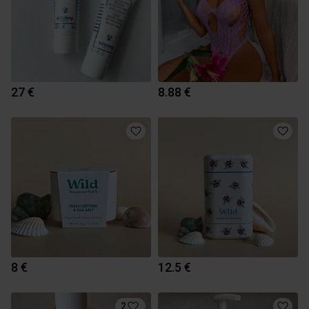
27 €
8.88 €
8 €
12.5 €
2