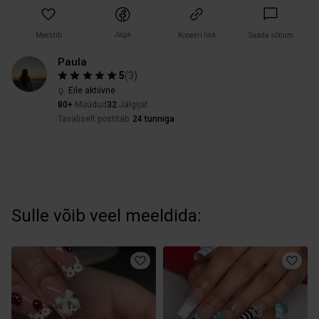
Jaga
Meeldib
Kopeeri link
Saada sõnum
Paula
5
(
3
)
Eile aktiivne
80+
Müüdud
32
Jälgijat
Tavaliselt postitab
24 tunniga
Sulle võib veel meeldida: