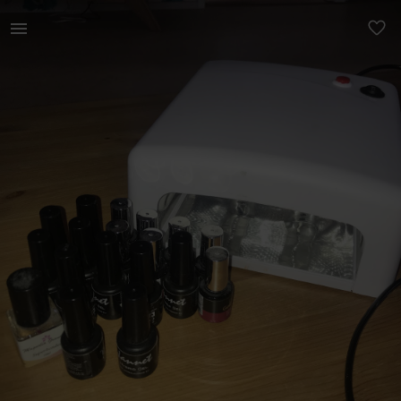
Ilu | BRONEERITUD! Geellaki komplekt! UV lamp | YAGA