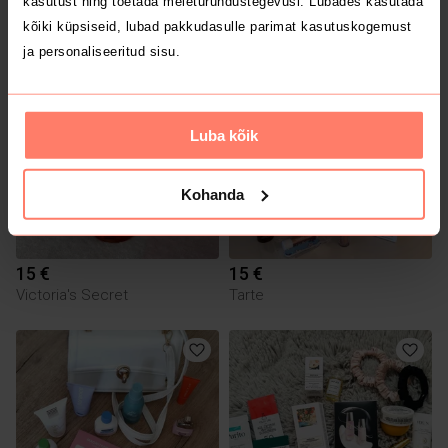
kasutust ning toetada meieturundustegevusi. Lubades kasutada
Max Factor
kõiki küpsiseid, lubad pakkudasulle parimat kasutuskogemust
ja personaliseeritud sisu.
2
Luba kõik
Kohanda
15 €
15 €
Victoria's Secret
Tarte