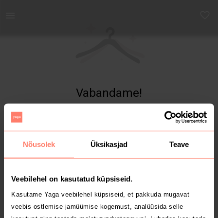
Yaga - Osta ja müü turvaliselt uut ja kasutatud kaupa
Vabandame!
Toodet ei leitud
Nõusolek
Üksikasjad
Teave
Veebilehel on kasutatud küpsiseid.
Kasutame Yaga veebilehel küpsiseid, et pakkuda mugavat
veebis ostlemise jamüümise kogemust, analüüsida selle