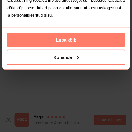
kasutust ning toetada meieturundustegevusi. Lubades kasutada
kõiki küpsiseid, lubad pakkudasulle parimat kasutuskogemust
ja personaliseeritud sisu.
Luba kõik
Kohanda
Yaga
Laadi alla äpp
Lisa toode & müü tasuta