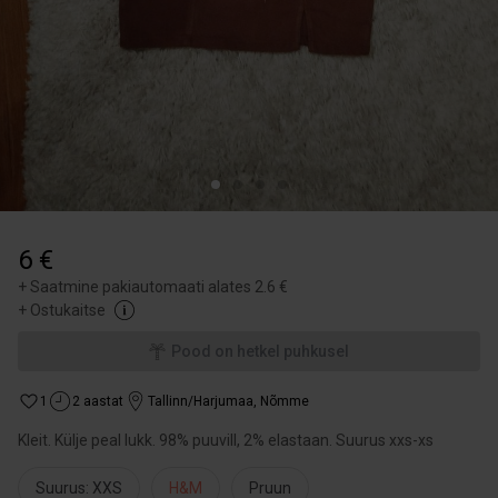
6 €
+
Saatmine pakiautomaati alates 2.6 €
+
Ostukaitse
Pood on hetkel puhkusel
1
2 aastat
Tallinn/Harjumaa
,
Nõmme
Kleit. Külje peal lukk. 98% puuvill, 2% elastaan. Suurus xxs-xs
Suurus: XXS
H&M
Pruun