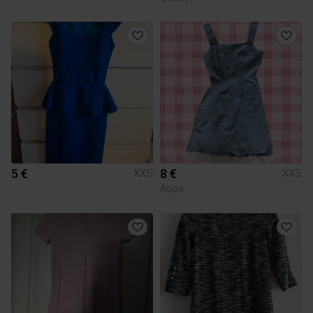
5 €
8 €
XXS
XXS
Asos