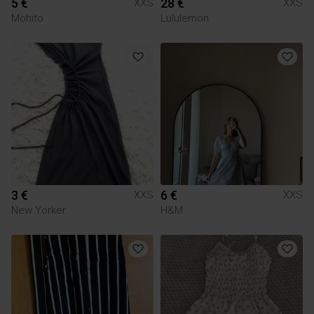
5 €
28 €
XXS
XXS
Mohito
Lululemon
3 €
6 €
XXS
XXS
New Yorker
H&M