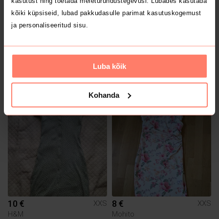
kasutust ning toetada meieturundustegevusi. Lubades kasutada
kõiki küpsiseid, lubad pakkudasulle parimat kasutuskogemust
ja personaliseeritud sisu.
Luba kõik
3 €
10 €
XXS
XXS
Missguided
Sinsay
Kohanda
10 €
8 €
XXS
XXS
H&M
Mohito