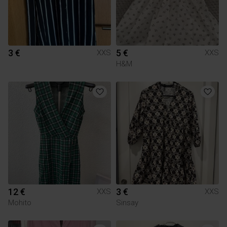
3 €
5 €
XXS
XXS
H&M
12 €
3 €
XXS
XXS
Mohito
Sinsay