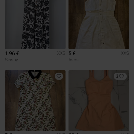
1.96 €
5 €
XXS
XXS
Sinsay
Asos
3