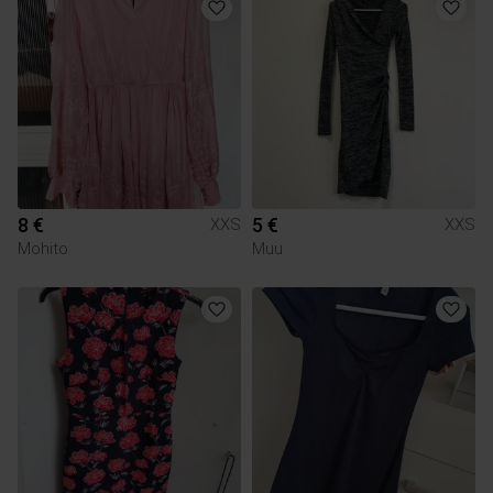
8 €
5 €
XXS
XXS
Mohito
Muu