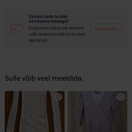
Soovid seda toodet
soodsama hinnaga?
Registreeru siit ja me anname
Registreeru
sulle teada kui selle toote hind
alla läheb!
Sulle võib veel meeldida: