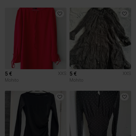
5 €
5 €
XXS
XXS
Mohito
Mohito