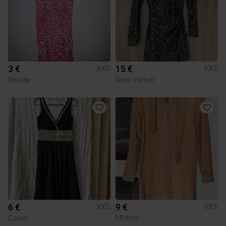
3 €
15 €
XXS
XXS
Sinsay
New Yorker
6 €
9 €
XXS
XXS
Coast
Mohito