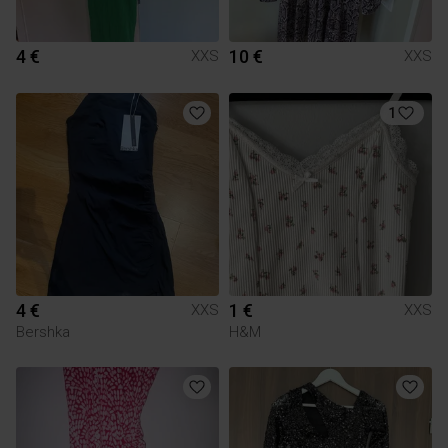
4 €
10 €
XXS
XXS
1
4 €
1 €
XXS
XXS
Bershka
H&M