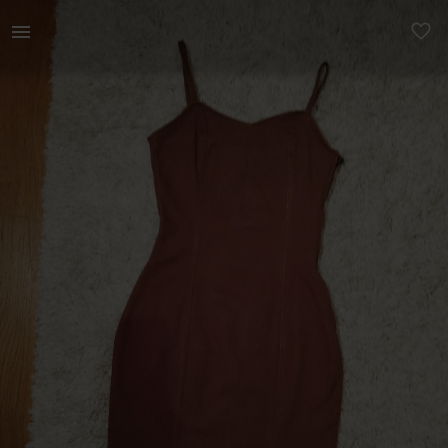
Naistele | Kleit. Külje peal lukk. 98% puuvill, 2% | YAGA