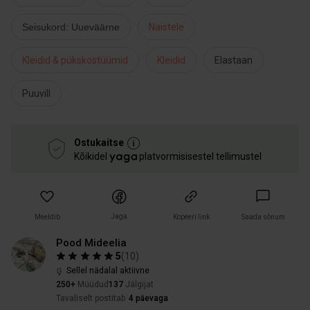
Seisukord: Uueväärne
Naistele
Kleidid & pükskostüümid
Kleidid
Elastaan
Puuvill
Ostukaitse
Kõikidel
platvormisisestel tellimustel
Jaga
Meeldib
Kopeeri link
Saada sõnum
Pood Mideelia
5
(
10
)
Sellel nädalal aktiivne
250+
Müüdud
137
Jälgijat
Tavaliselt postitab
4 päevaga