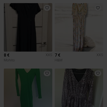
8 €
7 €
XXS
XXS
Mohito
H&M