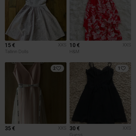
15 €
10 €
XXS
XXS
Tallinn Dolls
H&M
2
1
35 €
30 €
XXS
XXS
Guess