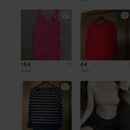
15 €
4 €
S
Arket
Zara