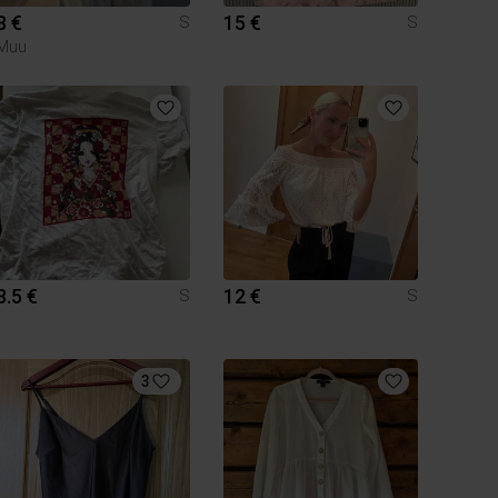
8 €
15 €
S
S
Muu
3.5 €
12 €
S
S
3