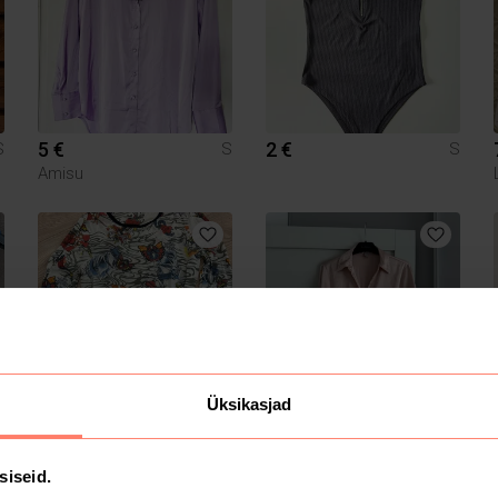
5 €
2 €
S
S
S
Amisu
Üksikasjad
10 €
3.5 €
S
S
S
Ed Hardy
H&M
siseid.