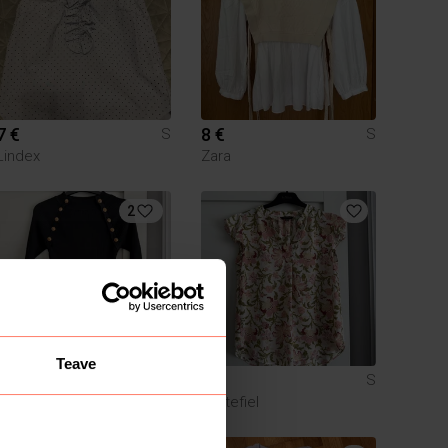
7 €
8 €
S
S
Lindex
Zara
2
Teave
4 €
5 €
S
S
Cortefiel