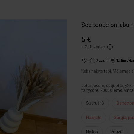
See toode on juba 
5 €
+
Ostukaitse
4
2 aastat
Tallinn/H
Kaks naiste topi. Mõlemad suu
cottagecore, coquette, y2k, 
fairycore, 2000s, emo, vinta
Suurus: S
Benetto
Naistele
Särgid, p
Nailon
Puuvill