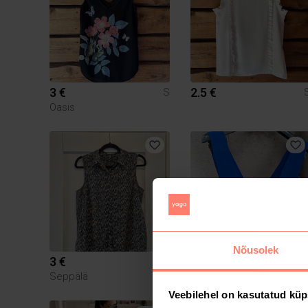
3 €
2.5 €
S
Oasis
Nõusolek
3 €
5.5 €
S
Seppälä
Zara
Veebilehel on kasutatud küp