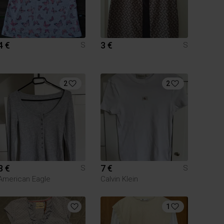
4 €
3 €
S
S
2
2
8 €
7 €
S
S
American Eagle
Calvin Klein
1