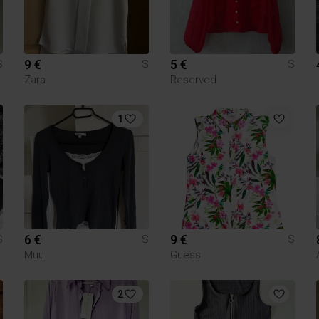
9 €
5 €
S
S
S
Zara
Reserved
1
6 €
9 €
S
S
S
Muu
Guess
2