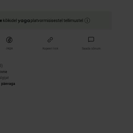
e
kõikidel
platvormisisestel tellimustel
Jaga
Kopeeri link
Saada sõnum
0
)
iivne
lgijat
4 päevaga