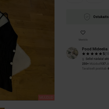
Ostukaits
Meeldib
Pood Mideelia
5
(
1
Sellel nädalal akt
250+
Müüdud
137
Jä
Tavaliselt postitab
MÜÜDUD