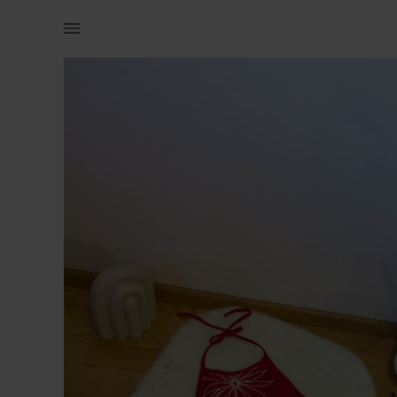
Naistele | Kaks naiste topi. Mõlemad suurus S. Küs | YAGA