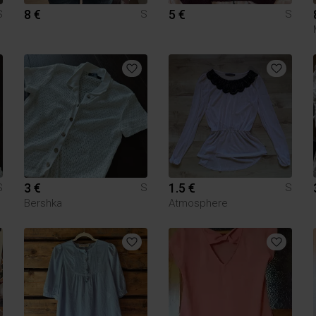
8 €
5 €
S
S
S
3 €
1.5 €
S
S
S
Bershka
Atmosphere