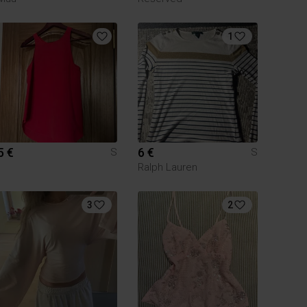
1
5 €
6 €
S
S
Ralph Lauren
3
2