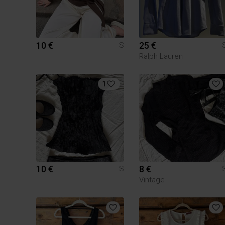
10 €
25 €
S
Ralph Lauren
1
10 €
8 €
S
Vintage