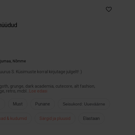
müüdud
arjumaa
,
Nõmme
rus S. Küsimuste korral kirjutage julgelt! :)
goth, grunge, dark academia, cutecore, alt fashion,
ge, retro, mcbl
...
Loe edasi
n
Must
Punane
Seisukord: Uueväärne
usad & kudumid
Särgid ja pluusid
Elastaan