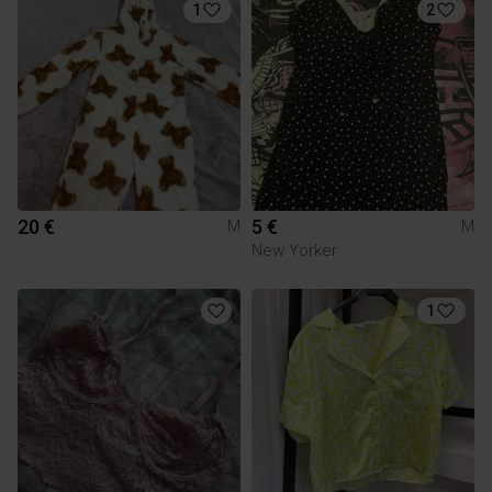
1
2
20 €
5 €
M
M
New Yorker
1