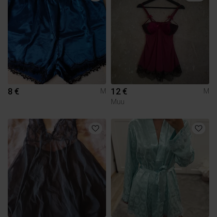
8 €
12 €
M
M
Muu