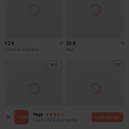
12 €
20 €
M
M
Dolce & Gabbana
Muu
1
Yaga
Laadi alla äpp
Lisa toode & müü tasuta
17 €
15 €
M
M