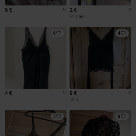
5 €
2 €
M
M
Primark
6
4
4 €
9 €
M
M
Muu
5
8