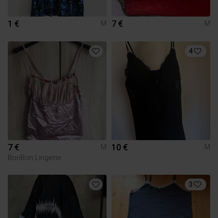
1 €
7 €
M
M
4
7 €
10 €
M
M
BonBon Lingerie
3