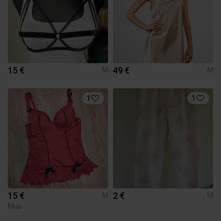
15 €
49 €
M
M
1
1
15 €
2 €
M
M
Muu