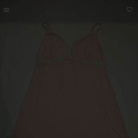
Naistele | Naiste unekleit. Pitsi ja lipsuga. Õlap | YAGA