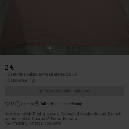
2 €
+
Saatmine pakiautomaati alates 2.85 €
+
Ostukaitse
Pood on hetkel puhkusel
17
2 aastat
Tallinn/Harjumaa
,
Nõmme
Naiste unekleit. Pitsi ja lipsuga. Õlapaelad reguleeritavad. Eseneb
mõndu plekke. Suurus M. Firma: Esmara.
Y2k, mcbling, vintage, coquette