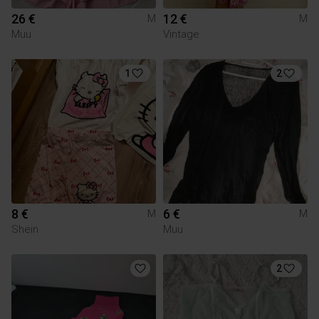
26 €
12 €
M
M
Muu
Vintage
1
2
8 €
6 €
M
M
Shein
Muu
2