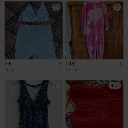
7 €
10 €
M
M
Primark
Sinsay
4