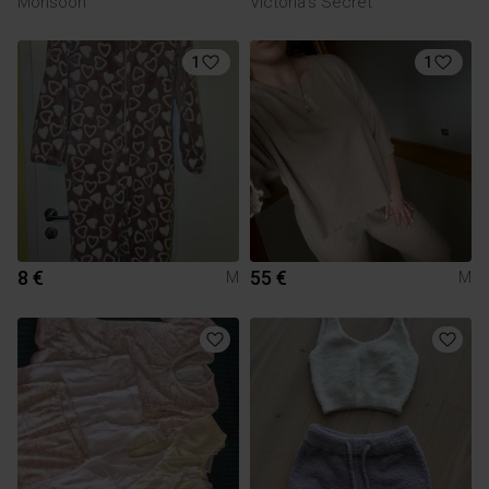
Monsoon
Victoria's Secret
1
1
8 €
55 €
M
M