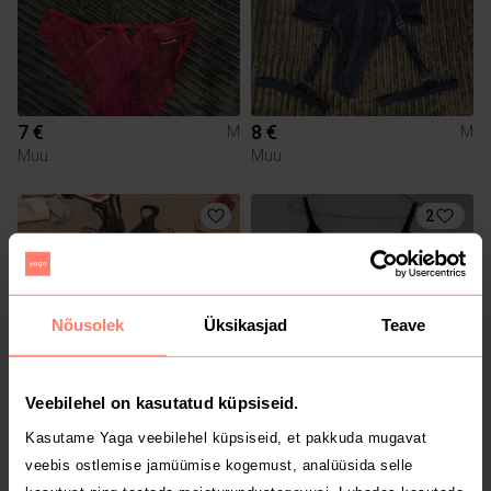
7 €
8 €
M
M
Muu
Muu
2
Nõusolek
Üksikasjad
Teave
Veebilehel on kasutatud küpsiseid.
8 €
3 €
M
M
Kasutame Yaga veebilehel küpsiseid, et pakkuda mugavat
Muu
veebis ostlemise jamüümise kogemust, analüüsida selle