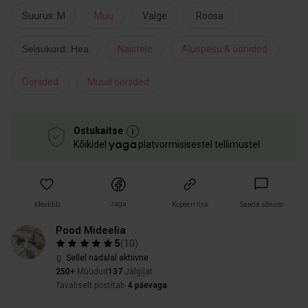
Suurus: M
Muu
Valge
Roosa
Seisukord: Hea
Naistele
Aluspesu & ööriided
Ööriided
Muud ööriided
Ostukaitse
Kõikidel
platvormisisestel tellimustel
Jaga
Meeldib
Kopeeri link
Saada sõnum
Pood Mideelia
5
(
10
)
Sellel nädalal aktiivne
250+
Müüdud
137
Jälgijat
Tavaliselt postitab
4 päevaga