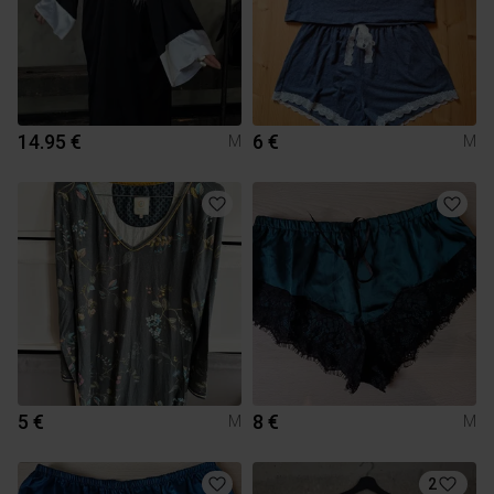
14.95 €
6 €
M
M
5 €
8 €
M
M
2