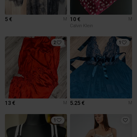
5 €
10 €
M
M
Calvin Klein
2
1
13 €
5.25 €
M
M
1