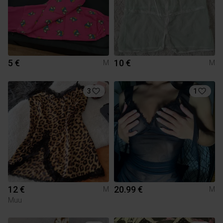
5 €
10 €
M
M
3
1
12 €
20.99 €
M
M
Muu