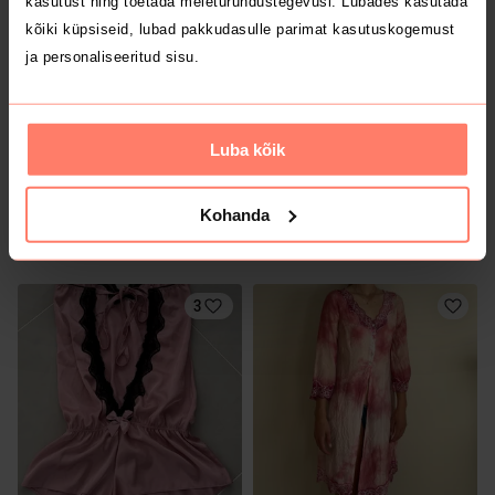
kasutust ning toetada meieturundustegevusi. Lubades kasutada
2
kõiki küpsiseid, lubad pakkudasulle parimat kasutuskogemust
ja personaliseeritud sisu.
Luba kõik
Kohanda
4 €
5 €
M
M
3