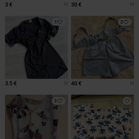
3 €
30 €
M
M
1
2
3.5 €
40 €
M
M
3