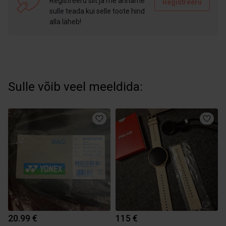
Registreeru siit ja me anname
Registreeru
sulle teada kui selle toote hind
alla läheb!
Sulle võib veel meeldida:
20.99 €
115 €