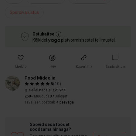
Spordivarustus
Ostukaitse
Kõikidel
platvormisisestel tellimustel
Jaga
Meeldib
Kopeeri link
Saada sõnum
Pood Mideelia
5
(
10
)
Sellel nädalal aktiivne
250+
Müüdud
137
Jälgijat
Tavaliselt postitab
4 päevaga
Soovid seda toodet
soodsama hinnaga?