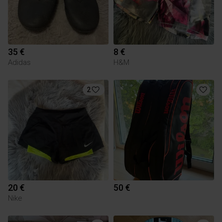
35 €
8 €
Adidas
H&M
2
20 €
50 €
Nike