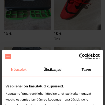
15 €
10 €
Nike
1
Nõusolek
Üksikasjad
Teave
Veebilehel on kasutatud küpsiseid.
Kasutame Yaga veebilehel küpsiseid, et pakkuda mugavat
150 €
15 €
veebis ostlemise jamüümise kogemust, analüüsida selle