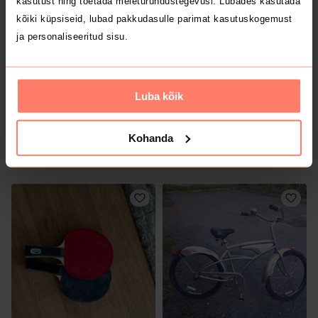
kasutust ning toetada meieturundustegevusi. Lubades kasutada
1
kõiki küpsiseid, lubad pakkudasulle parimat kasutuskogemust
ja personaliseeritud sisu.
Luba kõik
Kohanda
25 €
15 €