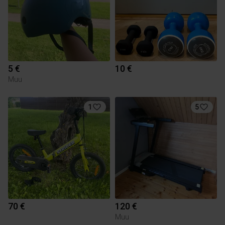
5 €
10 €
Muu
1
5
70 €
120 €
Muu