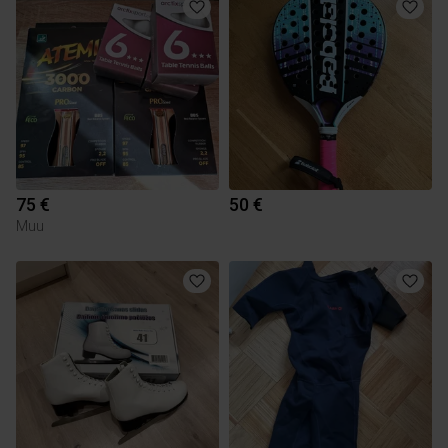
75 €
50 €
Muu