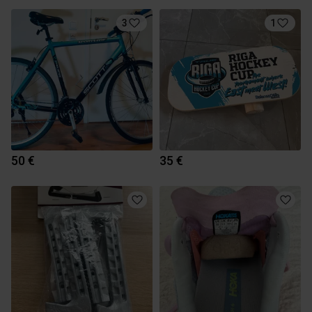
3
1
50 €
35 €