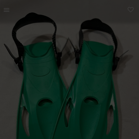
Sport & vaba aeg | Ujumislestad. Suurus 37-41. Piltidel nä | YAGA