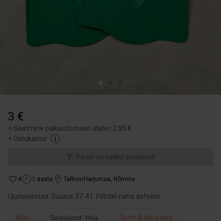
3 €
+
Saatmine pakiautomaati alates 2.85 €
+
Ostukaitse
Pood on hetkel puhkusel
4
1 aasta
Tallinn/Harjumaa
,
Nõmme
Ujumislestad. Suurus 37-41. Piltidel näha defekte.
Muu
Seisukord: Hea
Sport & vaba aeg