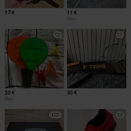
17 €
11 €
Muu
20 €
35 €
Muu
1