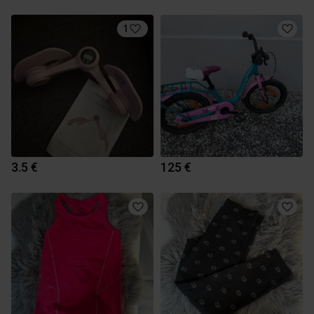
1
3.5 €
125 €