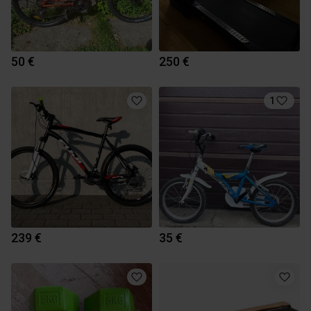
50 €
250 €
1
239 €
35 €