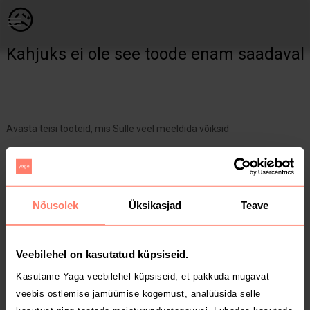
Naistele | Naiste sädelev kampsun. Kirjas suurus L | YAGA
😥
Kahjuks ei ole see toode enam saadaval
Avasta teisi tooteid, mis Sulle veel meeldida võiksid
Yaga pealehele
Nõusolek
Üksikasjad
Teave
Veebilehel on kasutatud küpsiseid.
Kasutame Yaga veebilehel küpsiseid, et pakkuda mugavat
veebis ostlemise jamüümise kogemust, analüüsida selle