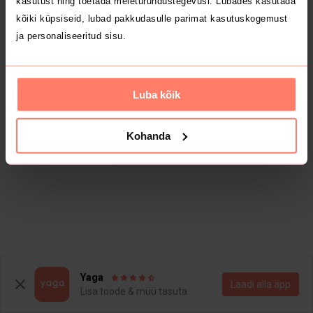
kasutust ning toetada meieturundustegevusi. Lubades kasutada
kõiki küpsiseid, lubad pakkudasulle parimat kasutuskogemust
ja personaliseeritud sisu.
Luba kõik
Kohanda
Yaga
Laadi alla äpp
Lisa toode & müü tasuta