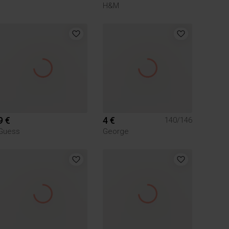
H&M
9 €
4 €
140/146
Guess
George