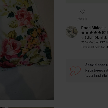
Meeldib
Pood Mideelia
5
(
1
Sellel nädalal akt
250+
Müüdud
137
Jä
Tavaliselt postitab
Soovid seda 
Registreeru sii
toote hind alla