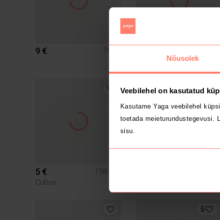
9 €
25 €
74/80
140/14
Nõusolek
Veebilehel on kasutatud küp
Kasutame Yaga veebilehel küpsi
toetada meieturundustegevusi. L
sisu.
5 €
17 €
158/164
164/17
Cubus
5