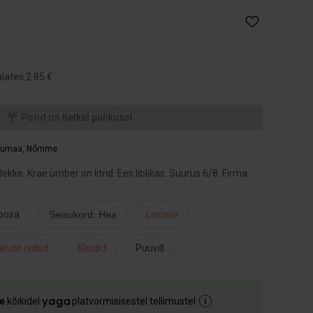
lates 2.85 €
Pood on hetkel puhkusel
rjumaa
,
Nõmme
kke. Krae ümber on litrid. Ees liblikas. Suurus 6/8. Firma:
oosa
Seisukord: Hea
Lastele
kute riided
Kleidid
Puuvill
e
kõikidel
platvormisisestel tellimustel