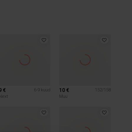
9 €
10 €
6-9 kuud
152/158
Next
Muu