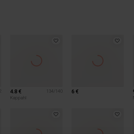
4.8 €
6 €
2
134/140
Kappahl