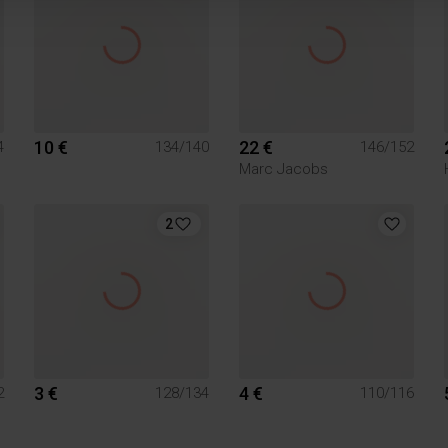
10 €
22 €
4
134/140
146/152
Marc Jacobs
2
3 €
4 €
2
128/134
110/116