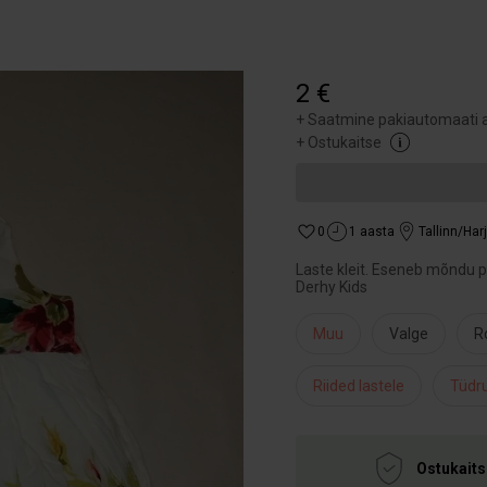
2 €
+
Saatmine pakiautomaati a
+
Ostukaitse
0
1 aasta
Tallinn/Ha
Laste kleit. Eseneb mõndu ple
Derhy Kids
Muu
Valge
R
Riided lastele
Tüdru
Ostukaits