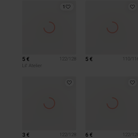
1
5 €
5 €
122/128
110/11
Lil’ Atelier
3 €
6 €
122/128
122/12