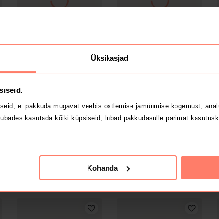
3.95 €
2 €
6
24 mēneši
86/92
Üksikasjad
Disney
Lindex
siseid.
seid, et pakkuda mugavat veebis ostlemise jamüümise kogemust, analü
ubades kasutada kõiki küpsiseid, lubad pakkudasulle parimat kasutusk
Kohanda
3 €
10 €
0
158/164
98/104
Cubus