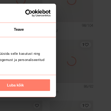
3 €
7 €
80/86
98/104
Teave
Pepco
H&M
1
üsida selle kasutust ning
ogemust ja personaliseeritud
Luba kõik
6 €
6 €
140/146
86/92
Arket
1