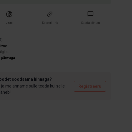
Jaga
Kopeeri link
Saada sõnum
0
)
iivne
lgijat
4 päevaga
toodet soodsama hinnaga?
t ja me anname sulle teada kui selle
Registreeru
 läheb!