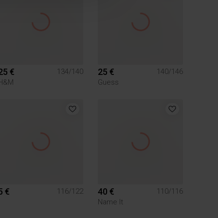
25 €
25 €
134/140
140/146
H&M
Guess
5 €
40 €
116/122
110/116
Name It