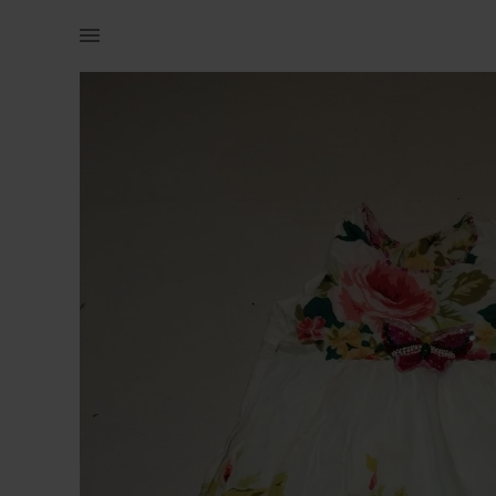
Lastele | Laste kleit. Eseneb mõndu plekke. Krae | YAGA