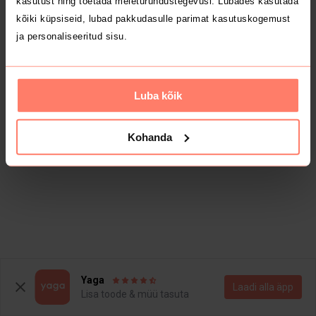
kasutust ning toetada meieturundustegevusi. Lubades kasutada
kõiki küpsiseid, lubad pakkudasulle parimat kasutuskogemust
ja personaliseeritud sisu.
Luba kõik
Kohanda
Yaga
Laadi alla äpp
Lisa toode & müü tasuta