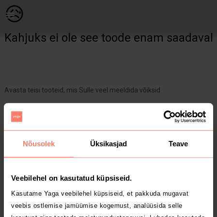
Naistele | Naiste maika. Õla paelad on reguleerita | YAGA
😥
Kahjuks ei ole see toode enam saadaval
Avasta teisi tooteid, mis Sulle veel meeldida võiksid
Yaga pealehele
Nõusolek
Üksikasjad
Teave
Veebilehel on kasutatud küpsiseid.
Kasutame Yaga veebilehel küpsiseid, et pakkuda mugavat
veebis ostlemise jamüümise kogemust, analüüsida selle