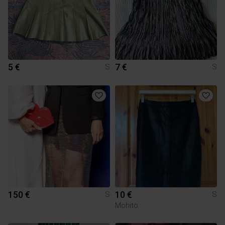
5 €
7 €
S
S
150 €
10 €
S
S
Mohito