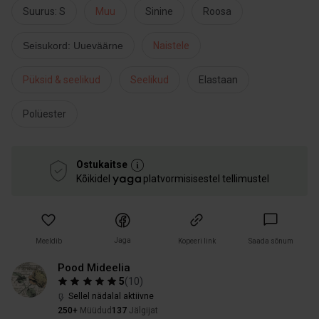
Suurus: S
Muu
Sinine
Roosa
Seisukord: Uueväärne
Naistele
Püksid & seelikud
Seelikud
Elastaan
Polüester
Ostukaitse
Kõikidel
platvormisisestel tellimustel
Jaga
Meeldib
Kopeeri link
Saada sõnum
Pood Mideelia
5
(
10
)
Sellel nädalal aktiivne
250+
Müüdud
137
Jälgijat