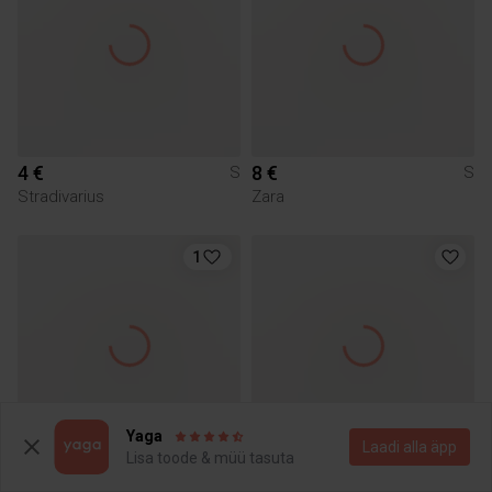
4 €
8 €
S
S
Stradivarius
Zara
1
Yaga
Laadi alla äpp
Lisa toode & müü tasuta
8 €
5 €
S
S