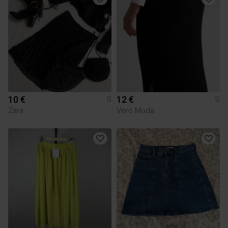
10 €
12 €
S
S
Zara
Vero Moda