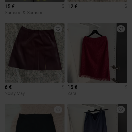
15 €
12 €
S
S
Samsoe & Samsoe
6 €
15 €
S
S
Noisy May
Zara