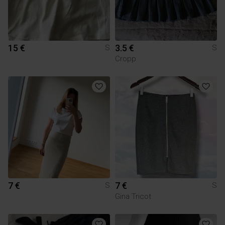
15 €
3.5 €
S
S
Cropp
7 €
7 €
S
S
Gina Tricot