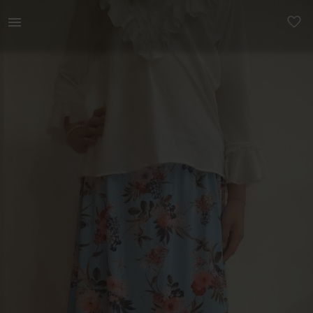
Naistele | Ilus naiste seelik. Pole kordagi kantud | YAGA