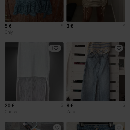
5 €
3 €
S
S
Only
1
20 €
8 €
S
S
Guess
Zara