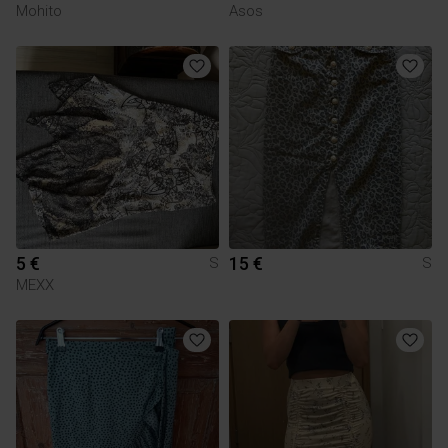
Mohito
Asos
5 €
15 €
S
S
MEXX