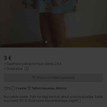
3 €
+
Saatmine pakiautomaati alates 2.6 €
+
Ostukaitse
Pood on hetkel puhkusel
2
2 aastat
Tallinn/Harjumaa
,
Nõmme
Ilus naiste seelik. Pole kordagi kantud, ainult proovitud selga. Sobib
suurusele XS-S. Küsimuste korral kirjutage julgelt! :)