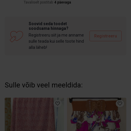
Tavaliselt postitab
4 päevaga
Soovid seda toodet
soodsama hinnaga?
Registreeru siit ja me anname
Registreeru
sulle teada kui selle toote hind
alla läheb!
Sulle võib veel meeldida: