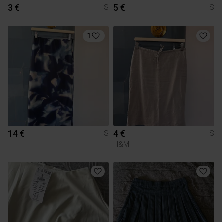
3 €
5 €
S
S
1
14 €
4 €
S
S
H&M