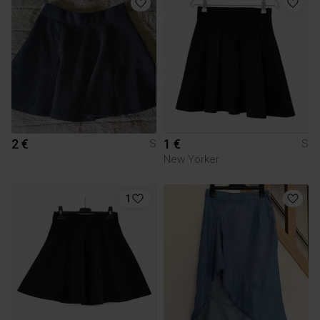
2 €
1 €
S
S
New Yorker
1