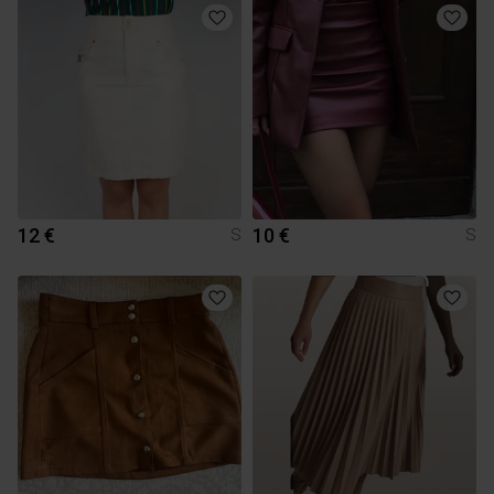
12 €
10 €
S
S