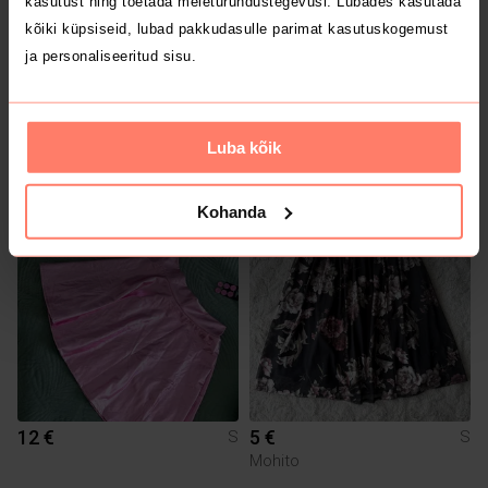
kasutust ning toetada meieturundustegevusi. Lubades kasutada
kõiki küpsiseid, lubad pakkudasulle parimat kasutuskogemust
ja personaliseeritud sisu.
15 €
5 €
S
S
Luba kõik
Armani
Kohanda
12 €
5 €
S
S
Mohito