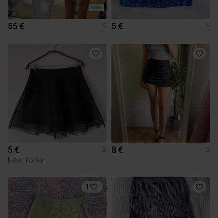
55 €
5 €
S
S
5 €
8 €
S
S
New Yorker
1