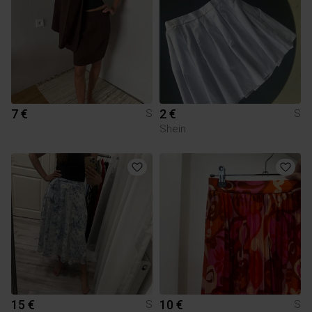
7 €
2 €
S
S
Shein
15 €
10 €
S
S