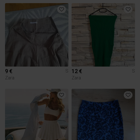
9 €
12 €
S
S
Zara
Zara