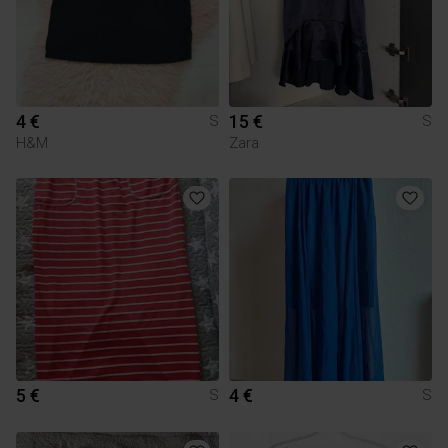
4 €
15 €
S
S
H&M
Zara
5 €
4 €
S
S