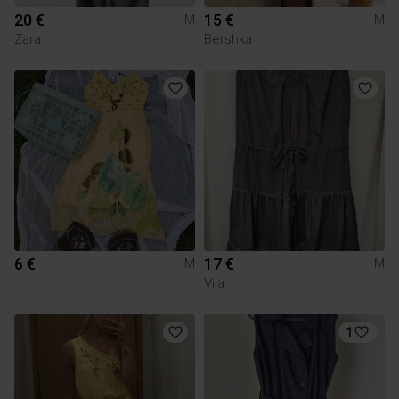
20 €
15 €
M
M
Zara
Bershka
6 €
17 €
M
M
Vila
1