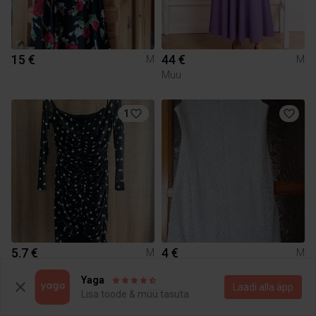
15 €
44 €
M
M
Muu
1
5.7 €
4 €
M
M
Seppälä
Yaga
Laadi alla äpp
Lisa toode & müü tasuta
1