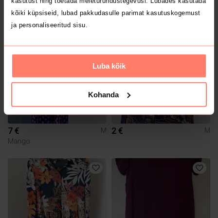
kasutust ning toetada meieturundustegevusi. Lubades kasutada
6 €
2 €
M
M
kõiki küpsiseid, lubad pakkudasulle parimat kasutuskogemust
ja personaliseeritud sisu.
Luba kõik
Kohanda
7 €
2 €
M
M
Mango