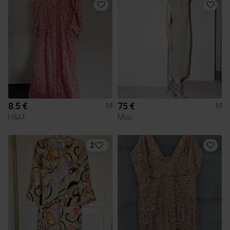
8.5 €
75 €
M
M
H&M
Muu
2