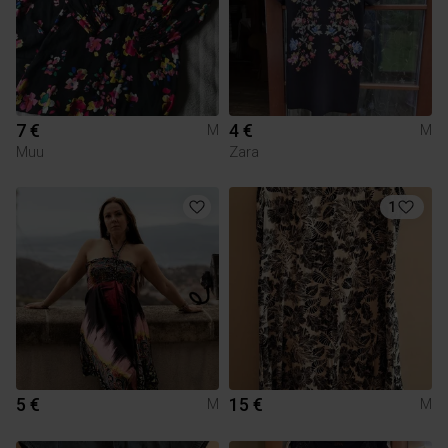
7 €
4 €
M
M
Muu
Zara
1
5 €
15 €
M
M