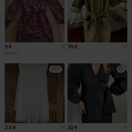
3 €
79 €
M
M
Mohito
1
2.5 €
20 €
M
M