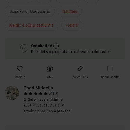
Seisukord: Uueväärne
Naistele
Kleidid & pükskostüümid
Kleidid
Ostukaitse
Kõikidel
platvormisisestel tellimustel
Jaga
Meeldib
Kopeeri link
Saada sõnum
Pood Mideelia
5
(
10
)
Sellel nädalal aktiivne
250+
Müüdud
137
Jälgijat
Tavaliselt postitab
4 päevaga