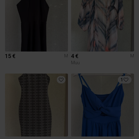
15 €
4 €
M
M
Muu
1