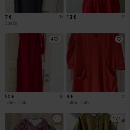
7 €
10 €
M
M
Guess
4
50 €
9 €
M
M
Tallinn Dolls
Tallinn Dolls
1