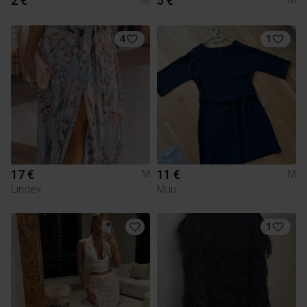
2 €
5 €
M
M
4
1
17 €
11 €
M
M
Lindex
Muu
1