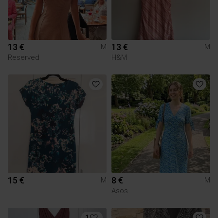
13 €
13 €
M
M
Reserved
H&M
15 €
8 €
M
M
Asos
1