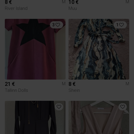
8 €
10 €
M
M
River Island
Muu
3
1
21 €
8 €
M
M
Tallinn Dolls
Shein