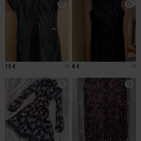
15 €
8 €
M
M