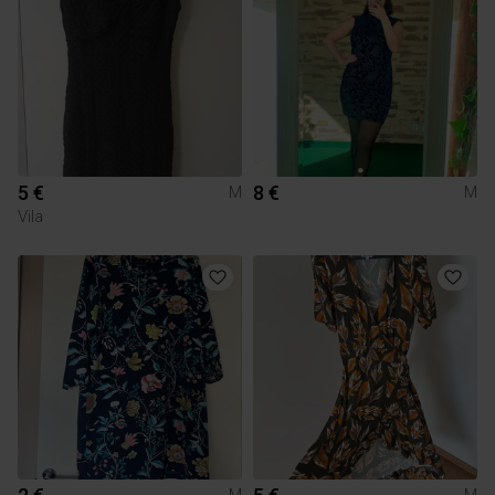
5 €
8 €
M
M
Vila