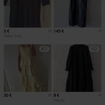
5 €
145 €
M
M
Tallinn Dolls
2
1
30 €
8 €
M
M
Pieces