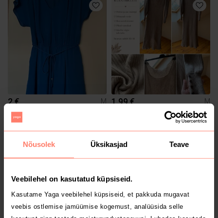
2 €
1.99 €
M
M
1
Nõusolek
Üksikasjad
Teave
Veebilehel on kasutatud küpsiseid.
Kasutame Yaga veebilehel küpsiseid, et pakkuda mugavat
veebis ostlemise jamüümise kogemust, analüüsida selle