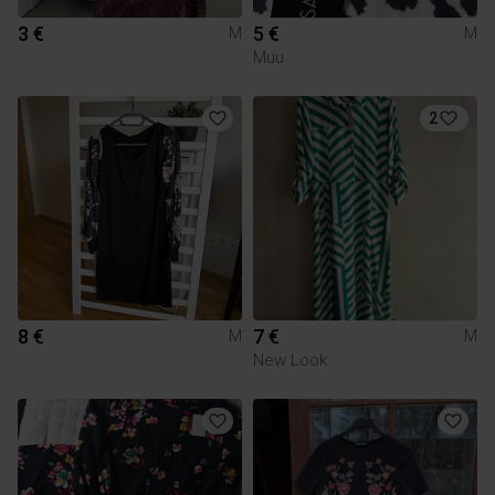
3 €
5 €
M
M
Muu
2
8 €
7 €
M
M
New Look