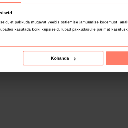
siseid.
seid, et pakkuda mugavat veebis ostlemise jamüümise kogemust, analü
ubades kasutada kõiki küpsiseid, lubad pakkudasulle parimat kasutusk
Kohanda