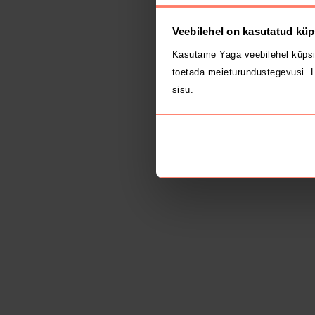
Veebilehel on kasutatud küp
Kasutame Yaga veebilehel küpsi
toetada meieturundustegevusi. L
sisu.