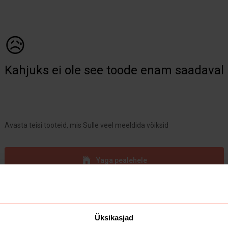
😥
Kahjuks ei ole see toode enam saadaval
Avasta teisi tooteid, mis Sulle veel meeldida võiksid
Yaga pealehele
Üksikasjad