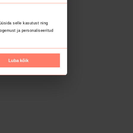
üsida selle kasutust ning
ogemust ja personaliseeritud
Luba kõik