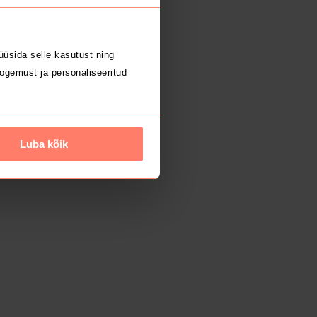
üsida selle kasutust ning
ogemust ja personaliseeritud
Luba kõik