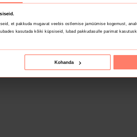
siseid.
seid, et pakkuda mugavat veebis ostlemise jamüümise kogemust, analü
ubades kasutada kõiki küpsiseid, lubad pakkudasulle parimat kasutusk
Kohanda