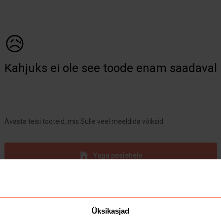
😥
Kahjuks ei ole see toode enam saadaval
Avasta teisi tooteid, mis Sulle veel meeldida võiksid
Yaga pealehele
Üksikasjad