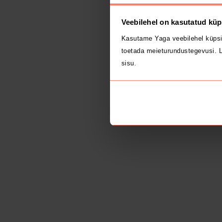
Veebilehel on kasutatud küp
Kasutame Yaga veebilehel küpsi
toetada meieturundustegevusi. L
sisu.