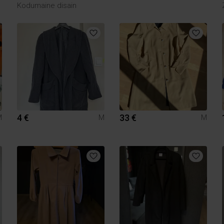
Kodumaine disain
4 €
33 €
M
M
M