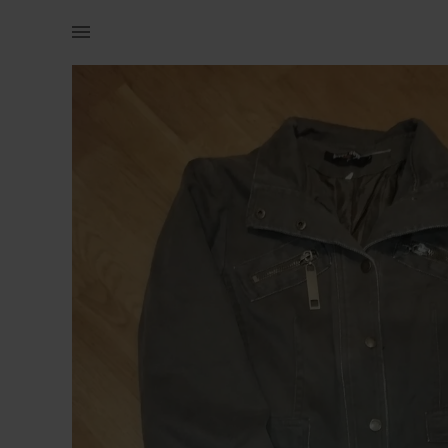
Naistele | Naiste mantel. Küljes ägedad tikandid. | YAGA