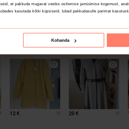
seid, et pakkuda mugavat veebis ostlemise jamüümise kogemust, analü
ubades kasutada kõiki küpsiseid, lubad pakkudasulle parimat kasutusk
Kohanda
45 €
15 €
M
M
M
Desigual
12 €
20 €
M
M
M