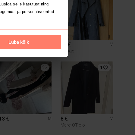
üsida selle kasutust ning
ogemust ja personaliseeritud
Luba kõik
10 €
10 €
M
M
Mango
1
13 €
8 €
M
M
Marc O'Polo