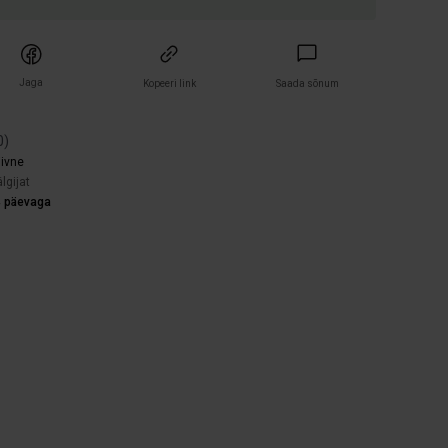
Jaga
Kopeeri link
Saada sõnum
0
)
iivne
lgijat
4 päevaga