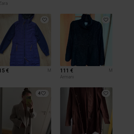
Zara
15 €
111 €
M
M
Armani
4