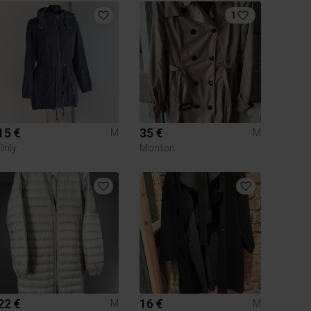
1
15 €
35 €
M
M
Only
Monton
22 €
16 €
M
M