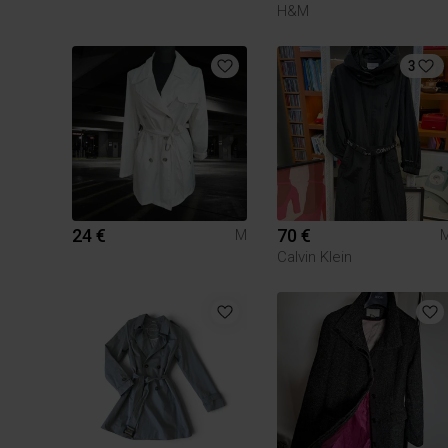
H&M
3
24 €
70 €
M
Calvin Klein