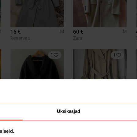
15 €
60 €
M
M
M
Reserved
Zara
1
1
25.4 €
8 €
M
M
M
Üksikasjad
Cropp
siseid.