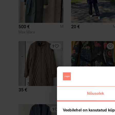
500 €
20 €
M
Max Mara
1
35 €
45 €
M
Nõusolek
1
Veebilehel on kasutatud küp