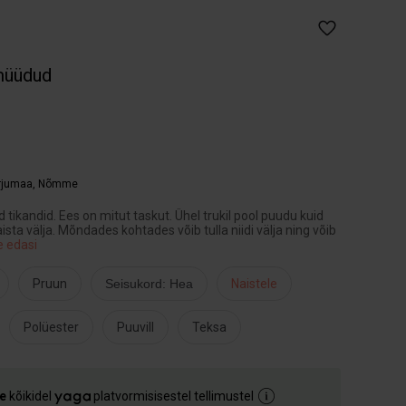
müüdud
arjumaa
,
Nõmme
 tikandid. Ees on mitut taskut. Ühel trukil pool puudu kuid
sta välja. Mõndades kohtades võib tulla niidi välja ning võib
e edasi
Pruun
Seisukord: Hea
Naistele
Polüester
Puuvill
Teksa
e
kõikidel
platvormisisestel tellimustel