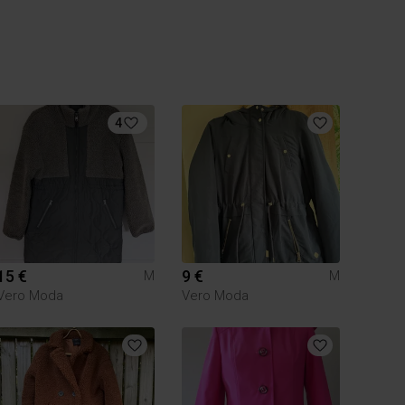
4
15 €
9 €
M
M
Vero Moda
Vero Moda