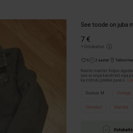
See toode on juba 
7 €
+
Ostukaitse
0
2 aastat
Tallinn/H
Naiste mantel. Küljes ägedad
see ei sega kandmist ega pai
ka mõndu plekke peal o
...
Lo
Suurus: M
Vintage
Üleriided
Mantlid
Ostukaits