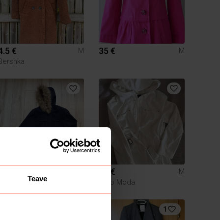
4.5 €
35 €
M
M
Bershka
10 €
10 €
M
M
Teave
Stradivarius
Vero Moda
1