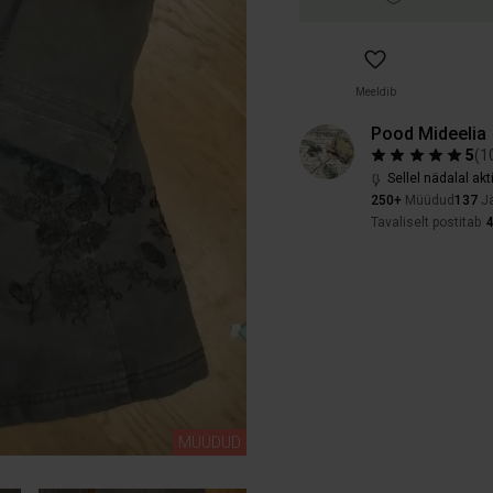
Meeldib
Pood Mideelia
5
(
1
Sellel nädalal akt
250+
Müüdud
137
Jä
Tavaliselt postitab
MÜÜDUD