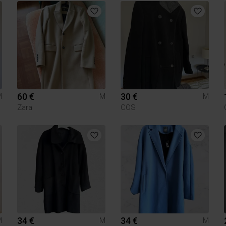
60 €
30 €
M
M
M
Zara
COS
34 €
34 €
M
M
M