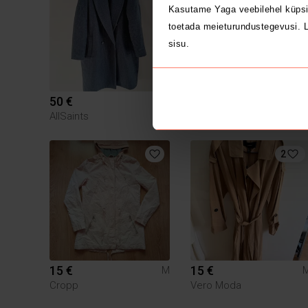
Kasutame Yaga veebilehel küpsi
toetada meieturundustegevusi. L
sisu.
50 €
7 €
M
AllSaints
2
15 €
15 €
M
Cropp
Vero Moda