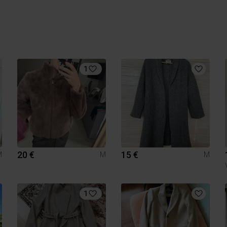
1
20 €
15 €
M
M
M
1