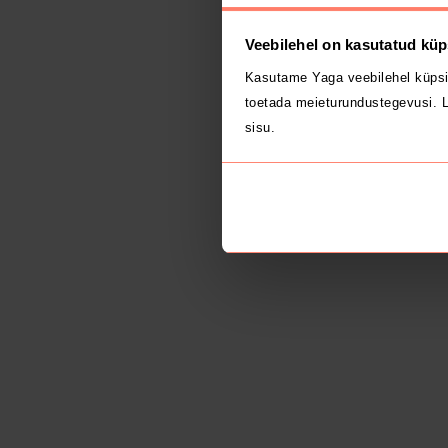
Veebilehel on kasutatud küp
Kasutame Yaga veebilehel küpsi
toetada meieturundustegevusi. L
sisu.