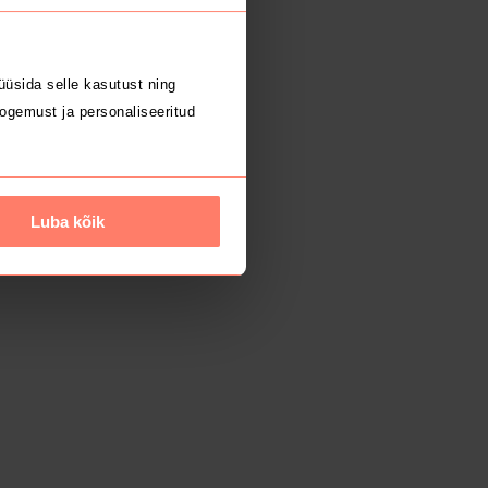
üsida selle kasutust ning
ogemust ja personaliseeritud
Luba kõik