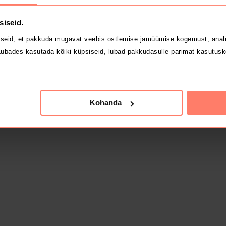
siseid.
seid, et pakkuda mugavat veebis ostlemise jamüümise kogemust, analü
ubades kasutada kõiki küpsiseid, lubad pakkudasulle parimat kasutusk
Kohanda