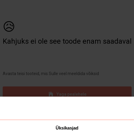
😥
Kahjuks ei ole see toode enam saadaval
Avasta teisi tooteid, mis Sulle veel meeldida võiksid
Yaga pealehele
Üksikasjad