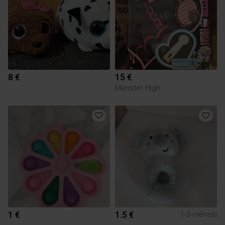
8 €
15 €
Monster High
1 €
1.5 €
1-3 mēneši