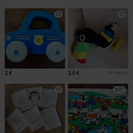
2 €
2.5 €
24 mēneši
2