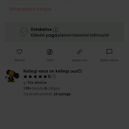
Mänguasjad & mängud
Ostukaitse
Kõikidel
platvormisisestel tellimustel
Jaga
Meeldib
Kopeeri link
Saada sõnum
Kellegi vana on kellegi uus💞
5
(
7
)
Eile aktiivne
130+
Müüdud
6
Jälgijat
Tavaliselt postitab
24 tunniga