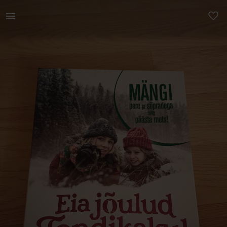
Lastele | Lauamäng Eia jõulud Tondikakul. | YAGA