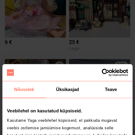
6 €
25 €
Lego
2
Nõusolek
Üksikasjad
Teave
Veebilehel on kasutatud küpsiseid.
Kasutame Yaga veebilehel küpsiseid, et pakkuda mugavat
9 €
15 €
veebis ostlemise jamüümise kogemust, analüüsida selle
Monster High