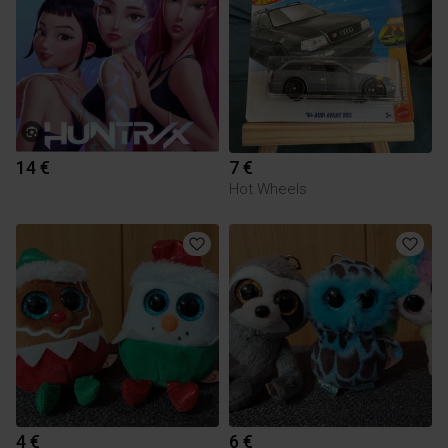
14 €
7 €
Hot Wheels
4 €
6 €