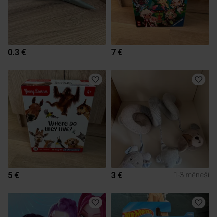
0.3 €
7 €
5 €
3 €
1-3 mēneši