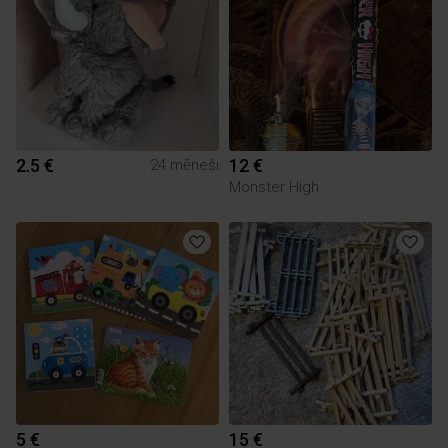
2.5 €
12 €
24 mēneši
Monster High
5 €
15 €