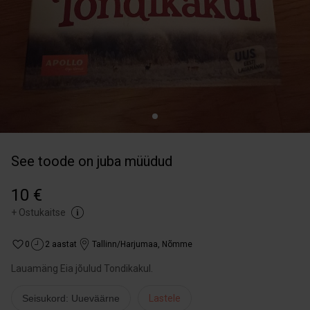
See toode on juba müüdud
10 €
+
Ostukaitse
0
2 aastat
Tallinn/Harjumaa
,
Nõmme
Lauamäng Eia jõulud Tondikakul.
Seisukord: Uueväärne
Lastele