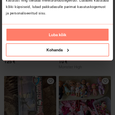
kasutust ning toetada meieturundustegevusi. Lubades kasutada
kõiki küpsiseid, lubad pakkudasulle parimat kasutuskogemust
ja personaliseeritud sisu.
Luba kõik
Kohanda
125 €
10 €
Monster High