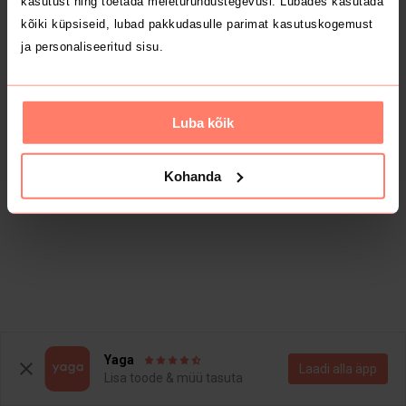
kasutust ning toetada meieturundustegevusi. Lubades kasutada
kõiki küpsiseid, lubad pakkudasulle parimat kasutuskogemust
ja personaliseeritud sisu.
Luba kõik
Kohanda
Yaga
Laadi alla äpp
Lisa toode & müü tasuta