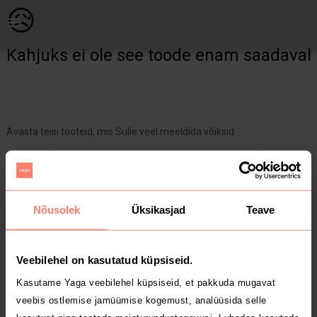
Lastele | Reima talvekombe. Kasutanud üks laps: a | YAGA
😥
Kahjuks ei ole see toode enam saadaval
Avasta teisi tooteid, mis Sulle veel meeldida võiksid
Yaga pealehele
Nõusolek
Üksikasjad
Teave
Veebilehel on kasutatud küpsiseid.
Kasutame Yaga veebilehel küpsiseid, et pakkuda mugavat
veebis ostlemise jamüümise kogemust, analüüsida selle