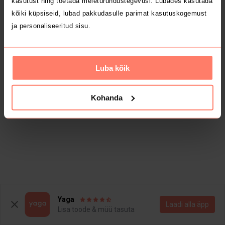
kasutust ning toetada meieturundustegevusi. Lubades kasutada
kõiki küpsiseid, lubad pakkudasulle parimat kasutuskogemust
ja personaliseeritud sisu.
Luba kõik
Kohanda
Yaga
Laadi alla äpp
Lisa toode & müü tasuta