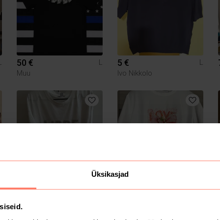
50 €
5 €
L
L
L
Muu
Ivo Nikkolo
Üksikasjad
7 €
14 €
L
L
L
Amisu
siseid.