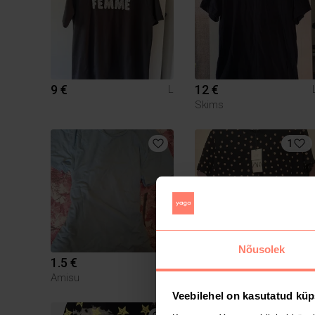
9 €
12 €
L
Skims
1
Nõusolek
1.5 €
4 €
L
Amisu
Zara
Veebilehel on kasutatud küp