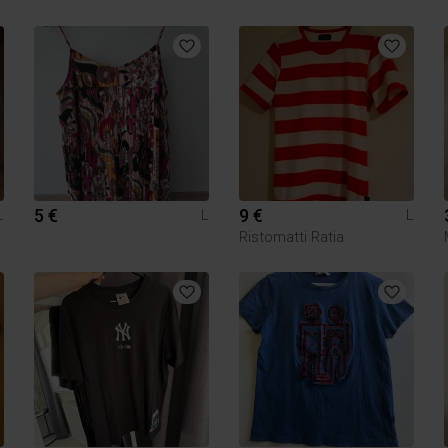
5 €
9 €
L
L
L
Ristomatti Ratia