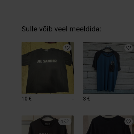
Sulle võib veel meeldida:
10 €
3 €
L
1