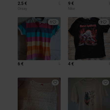
2.5 €
9 €
L
Orsay
Nike
1
1
6 €
4 €
L