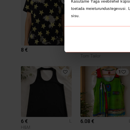
Kasutame Yaga veebilehel küpsi
toetada meieturundustegevusi. L
sisu.
8 €
4.5 €
L
Tom Tailor
1
6 €
6.08 €
L
H&M