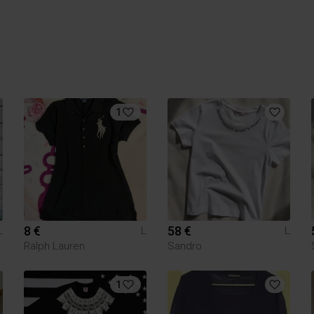
1
8 €
58 €
L
L
L
Ralph Lauren
Sandro
1