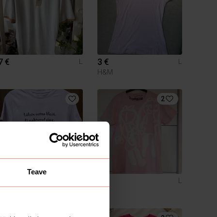
7 €
3 €
L
L
H&M
2
Teave
8 €
9 €
L
L