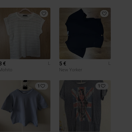
3 €
5 €
L
L
Mohito
New Yorker
1
1