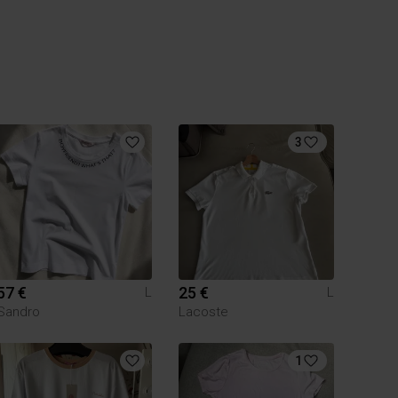
3
57 €
25 €
L
L
Sandro
Lacoste
1