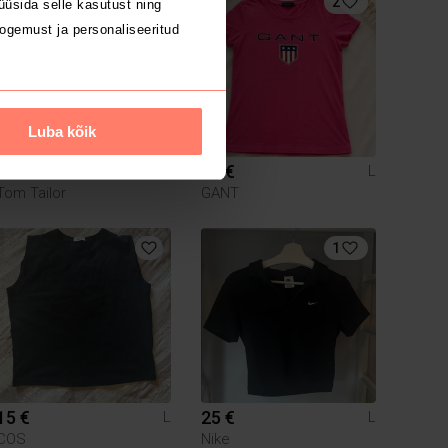
2
üsida selle kasutust ning
ogemust ja personaliseeritud
Luba kõik
8 €
10 €
L
L
Tom Tailor
GANT
1
15 €
25 €
L
L
COS
Nike