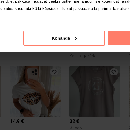
1
seid, et pakkuda mugavat veebis ostlemise jamüümise kogemust, analü
ubades kasutada kõiki küpsiseid, lubad pakkudasulle parimat kasutusk
Kohanda
2.5 €
29 €
L
L
L
Karl Lagerfeld
14.9 €
32 €
L
L
L
Guess