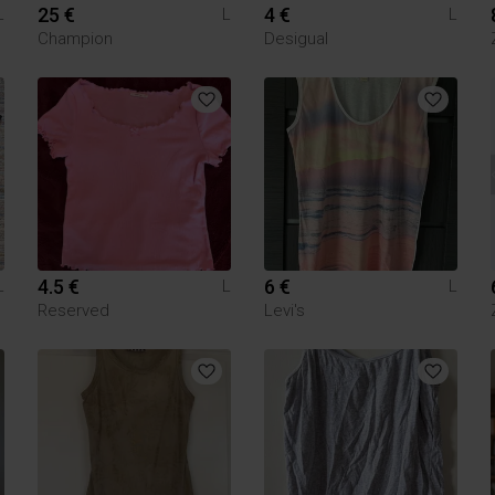
25 €
4 €
L
L
L
Champion
Desigual
4.5 €
6 €
L
L
L
Reserved
Levi's