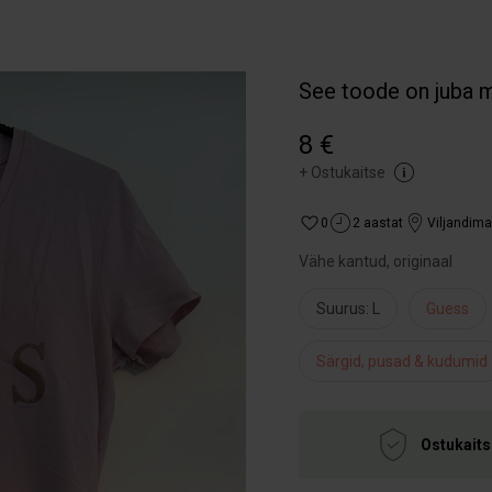
See toode on juba 
8 €
+
Ostukaitse
0
2 aastat
Viljandim
Vähe kantud, originaal
Suurus: L
Guess
Särgid, pusad & kudumid
Ostukaits