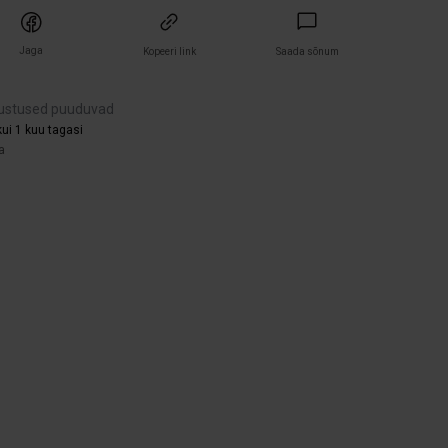
Jaga
Kopeeri link
Saada sõnum
ustused puuduvad
ui 1 kuu tagasi
a