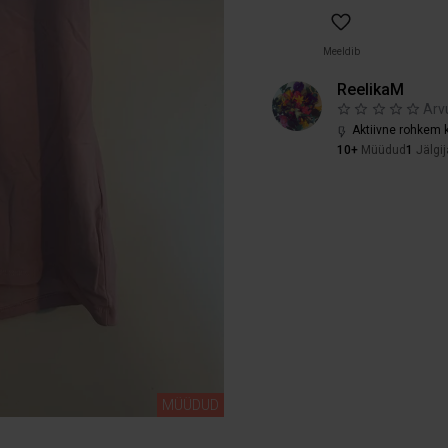
Meeldib
ReelikaM
Arv
Aktiivne rohkem k
10+
Müüdud
1
Jälgij
MÜÜDUD