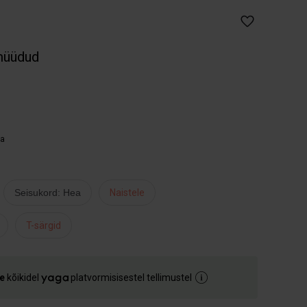
müüdud
aa
Seisukord: Hea
Naistele
T-särgid
e
kõikidel
platvormisisestel tellimustel