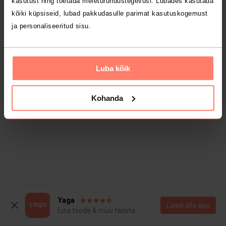
kasutust ning toetada meieturundustegevusi. Lubades kasutada
kõiki küpsiseid, lubad pakkudasulle parimat kasutuskogemust
ja personaliseeritud sisu.
Luba kõik
Kohanda
Yaga
Laadi alla äpp
Lisa toode & müü tasuta