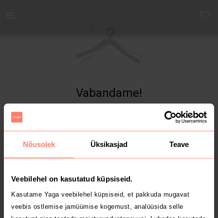
Yaga - Osta ja müü turvaliselt uut ja kasutatud kaupa
Vabandame!
Toodet ei leitud
Nõusolek
Üksikasjad
Teave
Veebilehel on kasutatud küpsiseid.
Kasutame Yaga veebilehel küpsiseid, et pakkuda mugavat
veebis ostlemise jamüümise kogemust, analüüsida selle