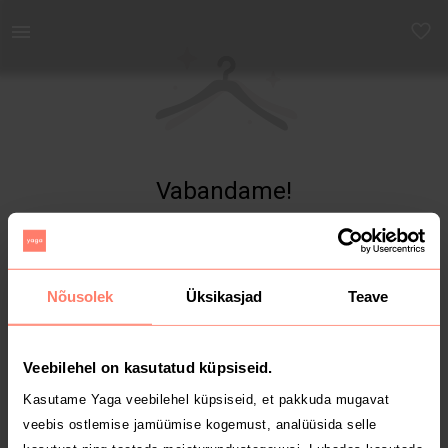
Yaga - Osta ja müü turvaliselt uut ja kasutatud kaupa
Vabandame!
Toodet ei leitud
Nõusolek
Üksikasjad
Teave
Veebilehel on kasutatud küpsiseid.
Kasutame Yaga veebilehel küpsiseid, et pakkuda mugavat
veebis ostlemise jamüümise kogemust, analüüsida selle