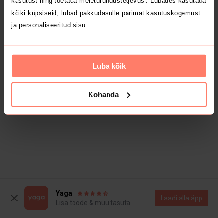
kasutust ning toetada meieturundustegevusi. Lubades kasutada
kõiki küpsiseid, lubad pakkudasulle parimat kasutuskogemust
ja personaliseeritud sisu.
Luba kõik
Kohanda
Yaga
Laadi alla äpp
Lisa toode & müü tasuta