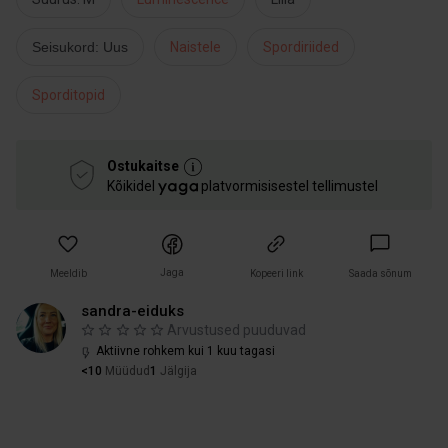
Seisukord: Uus
Naistele
Spordiriided
Sporditopid
Ostukaitse
Kõikidel
platvormisisestel tellimustel
Jaga
Meeldib
Kopeeri link
Saada sõnum
sandra-eiduks
Arvustused puuduvad
Aktiivne rohkem kui 1 kuu tagasi
<10
Müüdud
1
Jälgija