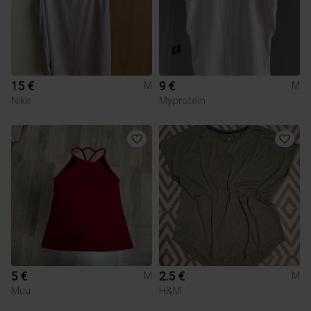
15 €
9 €
M
M
Nike
Myprotein
5 €
2.5 €
M
M
Muu
H&M