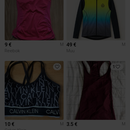
9 €
49 €
M
M
Reebok
Muu
1
10 €
3.5 €
M
M