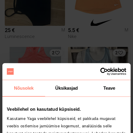
25 €
5.5 €
M
M
Luminescence
Nike
2
2
Nõusolek
Üksikasjad
Teave
Veebilehel on kasutatud küpsiseid.
8.5 €
8 €
M
M
Nike
Nike
Kasutame Yaga veebilehel küpsiseid, et pakkuda mugavat
veebis ostlemise jamüümise kogemust, analüüsida selle