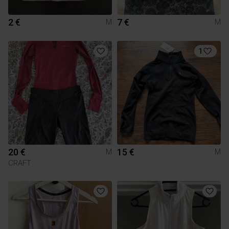
2 €
7 €
M
M
1
20 €
15 €
M
M
CRAFT