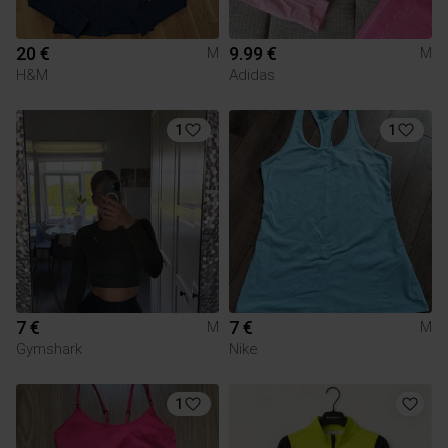
20 €
9.99 €
M
M
H&M
Adidas
1
1
7 €
7 €
M
M
Gymshark
Nike
1