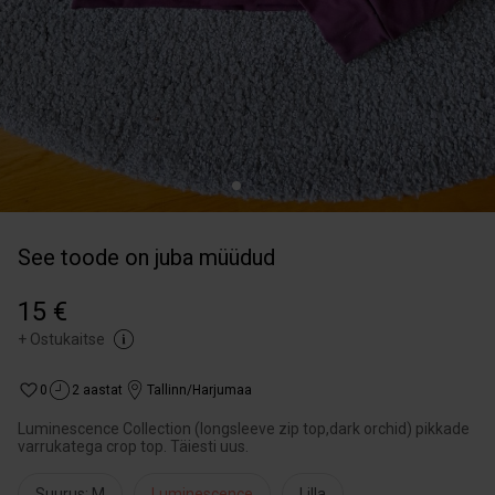
See toode on juba müüdud
15 €
+
Ostukaitse
0
2 aastat
Tallinn/Harjumaa
Luminescence Collection (longsleeve zip top,dark orchid) pikkade
varrukatega crop top. Täiesti uus.
Suurus: M
Luminescence
Lilla