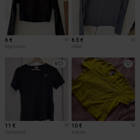
6 €
6.5 €
M
M
Myprotein
H&M
5
11 €
10 €
M
M
Gymshark
Adidas