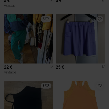
5 €
3 €
M
M
Adidas
5
22 €
25 €
M
M
Vintage
3