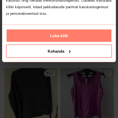
kasutust ning toetada meieturundustegevusi. Lubades kasutada
2
4
kõiki küpsiseid, lubad pakkudasulle parimat kasutuskogemust
ja personaliseeritud sisu.
Luba kõik
Kohanda
20 €
25 €
M
M
Stella McCartney
1