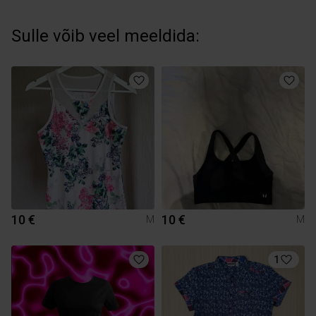
Sulle võib veel meeldida:
10 €
10 €
M
M
1