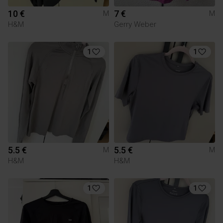
10 €
7 €
M
M
H&M
Gerry Weber
1
1
5.5 €
5.5 €
M
M
H&M
H&M
1
1