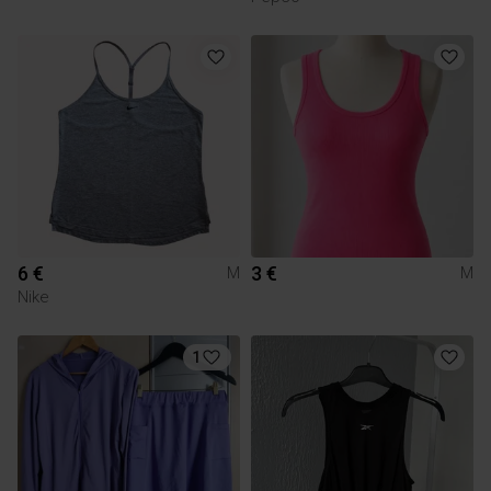
6 €
3 €
M
M
Nike
1