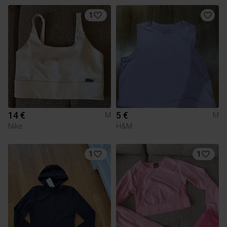
1
14 €
5 €
M
M
Nike
H&M
1
1