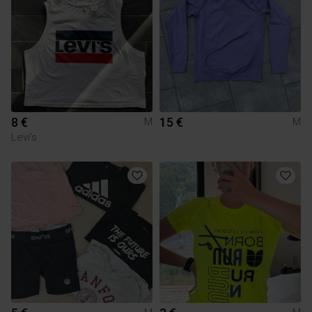
8 €
15 €
M
M
Levi's