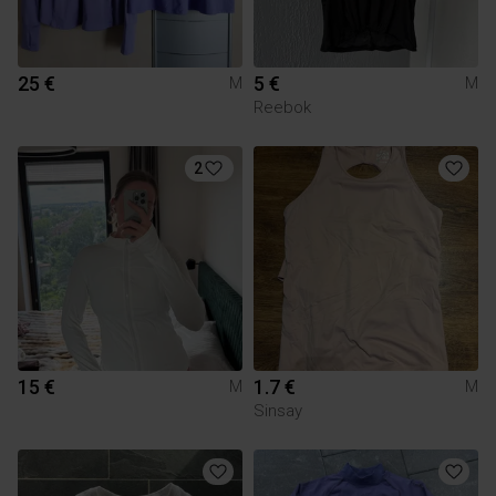
25 €
5 €
M
M
Reebok
2
15 €
1.7 €
M
M
Sinsay