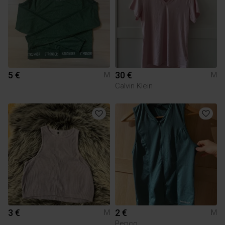
5 €
30 €
M
M
Calvin Klein
3 €
2 €
M
M
Pepco