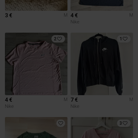
3 €
4 €
M
M
Nike
2
1
4 €
7 €
M
M
Nike
Nike
3