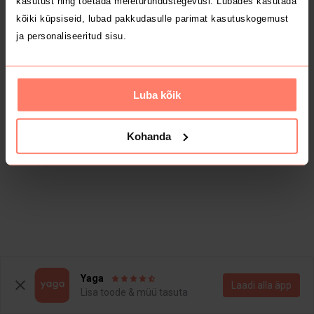
kasutust ning toetada meieturundustegevusi. Lubades kasutada
kõiki küpsiseid, lubad pakkudasulle parimat kasutuskogemust
ja personaliseeritud sisu.
Luba kõik
Kohanda
Yaga
Laadi alla äpp
Lisa toode & müü tasuta