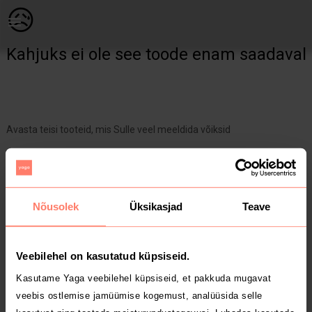
Lastele | Huppa talvekomplekt suurus 80, jopel le | YAGA
😥
Kahjuks ei ole see toode enam saadaval
Avasta teisi tooteid, mis Sulle veel meeldida võiksid
Yaga pealehele
Nõusolek
Üksikasjad
Teave
Veebilehel on kasutatud küpsiseid.
Kasutame Yaga veebilehel küpsiseid, et pakkuda mugavat
veebis ostlemise jamüümise kogemust, analüüsida selle