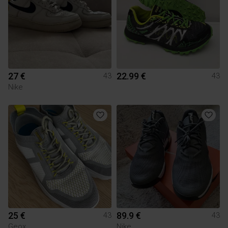
27 €
22.99 €
43
43
Nike
25 €
89.9 €
43
43
Geox
Nike