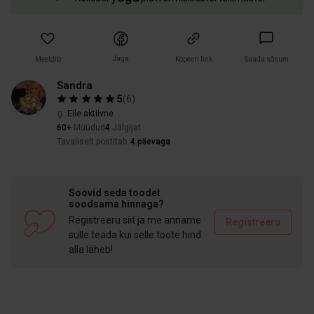
Jaga
Meeldib
Kopeeri link
Saada sõnum
Sandra
5
(
6
)
Eile aktiivne
60+
Müüdud
4
Jälgijat
Tavaliselt postitab
4 päevaga
Soovid seda toodet
soodsama hinnaga?
Registreeru siit ja me anname
Registreeru
sulle teada kui selle toote hind
alla läheb!