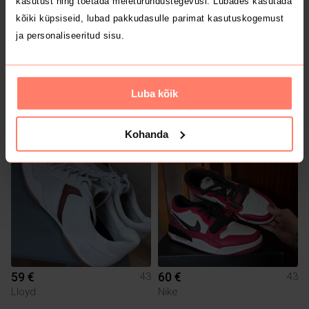
kasutust ning toetada meieturundustegevusi. Lubades kasutada
kõiki küpsiseid, lubad pakkudasulle parimat kasutuskogemust
ja personaliseeritud sisu.
30 €
3 €
43
43
Luba kõik
Vans
Nike
Kohanda
59 €
60 €
43
43
Lloyd
Nike