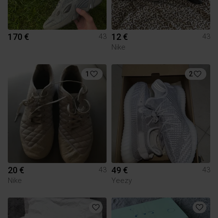
170 €
12 €
43
43
Nike
1
2
20 €
49 €
43
43
Nike
Yeezy