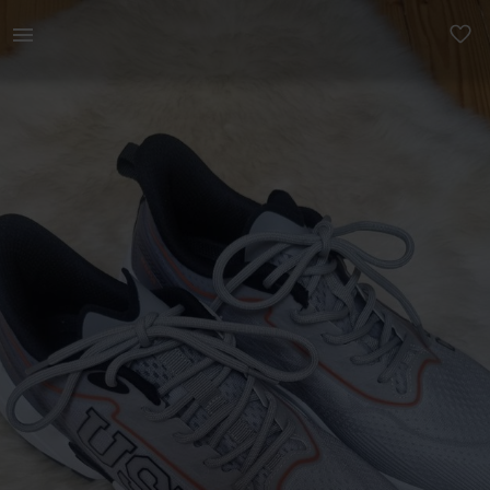
Meestele | Meeste/poiste US Polo Assn stiilsed tos | YAGA