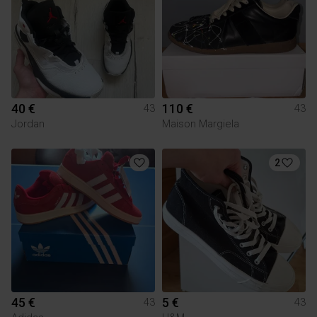
40 €
110 €
43
43
Jordan
Maison Margiela
2
45 €
5 €
43
43