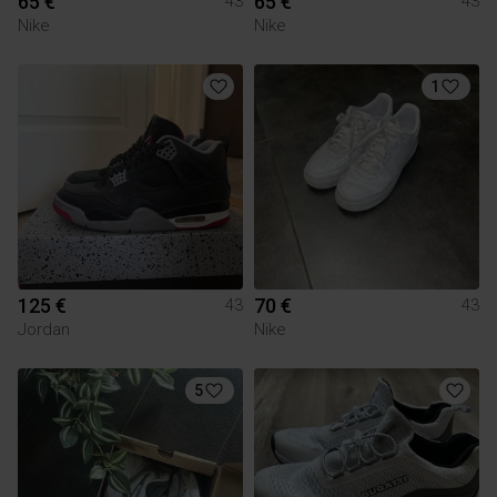
65 €
65 €
43
43
Nike
Nike
1
125 €
70 €
43
43
Jordan
Nike
5