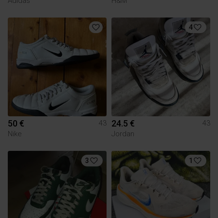
Adidas
H&M
4
50 €
24.5 €
43
43
Nike
Jordan
3
1