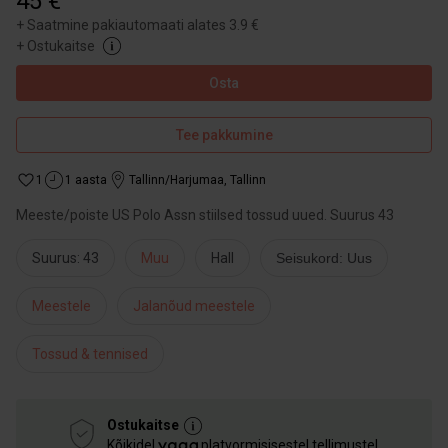
45 €
+
Saatmine pakiautomaati alates 3.9 €
+
Ostukaitse
Osta
Tee pakkumine
1
1 aasta
Tallinn/Harjumaa
,
Tallinn
Meeste/poiste US Polo Assn stiilsed tossud uued. Suurus 43
Suurus: 43
Muu
Hall
Seisukord: Uus
Meestele
Jalanõud meestele
Tossud & tennised
Ostukaitse
Kõikidel
platvormisisestel tellimustel