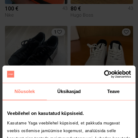
100 €
80 €
43
43
Nike
Hugo Boss
1
Nõusolek
Üksikasjad
Teave
12 €
15 €
43
43
Puma
Muu
Veebilehel on kasutatud küpsiseid.
Kasutame Yaga veebilehel küpsiseid, et pakkuda mugavat
veebis ostlemise jamüümise kogemust, analüüsida selle