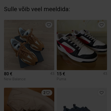
Sulle võib veel meeldida:
80 €
15 €
43
43
New Balance
Puma
2