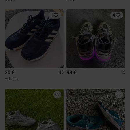
1
4
20 €
99 €
43
43
Adidas