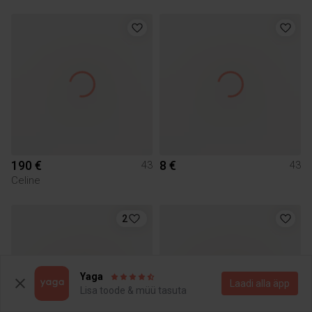
190 €
8 €
43
43
Celine
2
Yaga
Laadi alla äpp
Lisa toode & müü tasuta