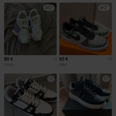
2
3
80 €
65 €
43
43
Asics
Nike