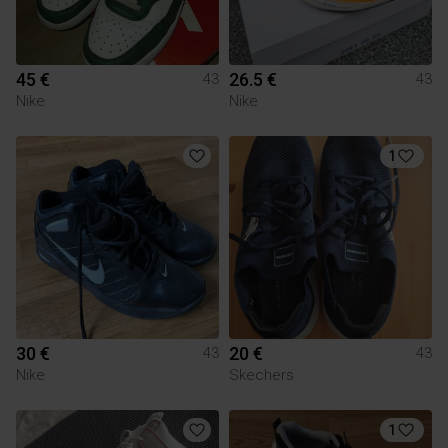
45 €
26.5 €
43
43
Nike
Nike
1
30 €
20 €
43
43
Nike
Skechers
1