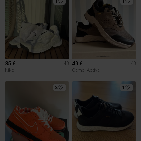
1
1
35 €
49 €
43
43
Nike
Camel Active
2
1