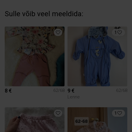
Sulle võib veel meeldida:
1
8 €
9 €
62/68
62/68
Lenne
1