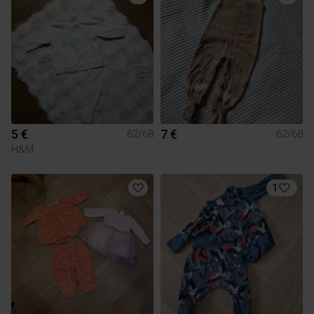
5 €
7 €
62/68
62/68
H&M
1