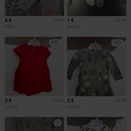
4 €
1 €
62/68
62/68
H&M
Sinsay
1
1
3 €
2 €
62/68
62/68
Lindex
Lindex