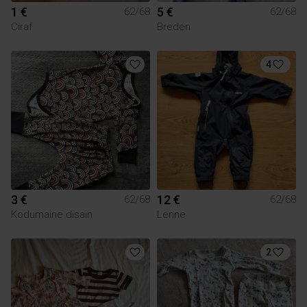
1 €
5 €
62/68
62/68
Ciraf
Breden
4
3 €
12 €
62/68
62/68
Kodumaine disain
Lenne
2