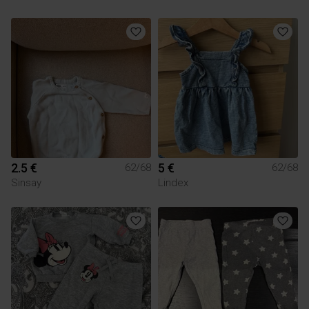
2.5 €
5 €
62/68
62/68
Sinsay
Lindex