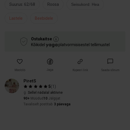
Suurus: 62/68
Roosa
Seisukord: Hea
Lastele
Beebidele
Ostukaitse
Kõikidel
platvormisisestel tellimustel
Jaga
Meeldib
Kopeeri link
Saada sõnum
PiretS
5
(
1
)
Sellel nädalal aktiivne
90+
Müüdud
10
Jälgijat
Tavaliselt postitab
3 päevaga