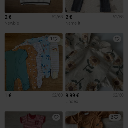
2 €
2 €
62/68
62/68
Newbie
Name It
1
1 €
9.99 €
62/68
62/68
Lindex
2