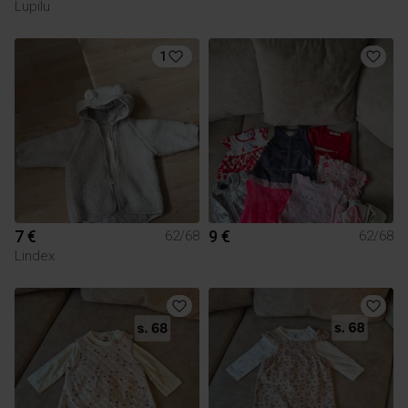
Lupilu
1
7 €
9 €
62/68
62/68
Lindex