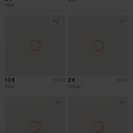
H&M
1
13 €
2 €
62/68
62/68
Molo
Sinsay