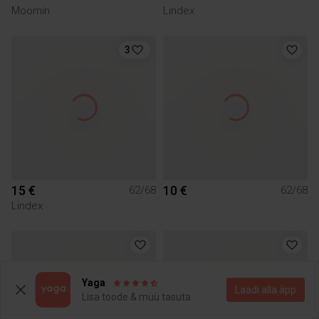
Moomin
Lindex
3
15 €
10 €
62/68
62/68
Lindex
Yaga
Laadi alla äpp
Lisa toode & müü tasuta