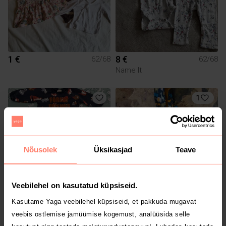
1 €
8 €
62/68
62/68
Name It
1
Nõusolek
Üksikasjad
Teave
Veebilehel on kasutatud küpsiseid.
10 €
15 €
62/68
62/68
Kasutame Yaga veebilehel küpsiseid, et pakkuda mugavat
Kappahl
veebis ostlemise jamüümise kogemust, analüüsida selle