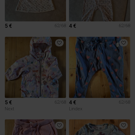
5 €
4 €
62/68
62/68
5 €
4 €
62/68
62/68
Next
Lindex