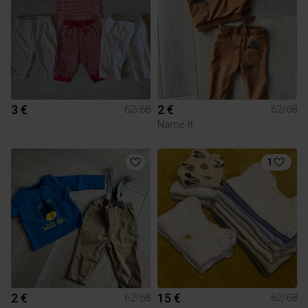
3 €
2 €
62/68
62/68
Name It
1
2 €
15 €
62/68
62/68