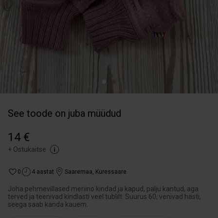
See toode on juba müüdud
14 €
+
Ostukaitse
0
4 aastat
Saaremaa
,
Kuressaare
Joha pehmevillased meriino kindad ja kapud, palju kantud, aga
terved ja teenivad kindlasti veel tublilt. Suurus 60, venivad hästi,
seega saab kanda kauem.