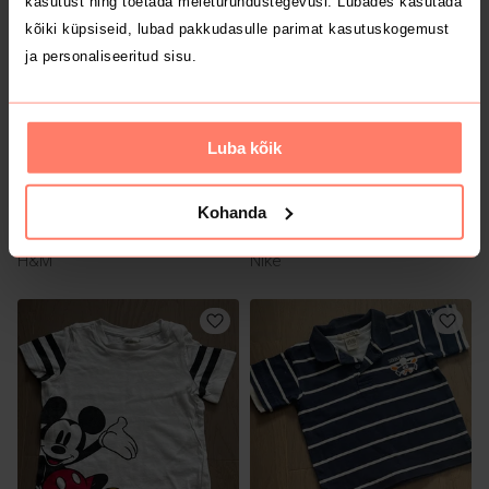
kasutust ning toetada meieturundustegevusi. Lubades kasutada
kõiki küpsiseid, lubad pakkudasulle parimat kasutuskogemust
ja personaliseeritud sisu.
Luba kõik
Kohanda
3 €
4 €
62/68
62/68
H&M
Nike