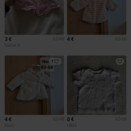
3 €
4 €
62/68
62/68
Name It
1
4 €
0 €
62/68
62/68
Next
H&M