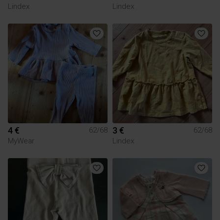
Lindex
Lindex
4 €
3 €
62/68
62/68
MyWear
Lindex