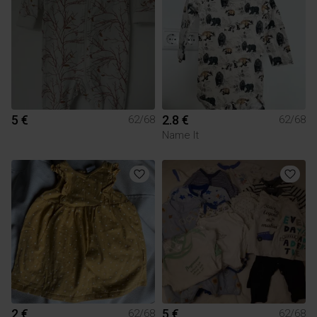
5 €
2.8 €
62/68
62/68
Name It
2 €
5 €
62/68
62/68