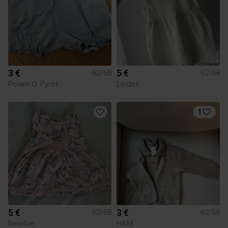
3 €
5 €
62/68
62/68
Polarn O. Pyret
Lindex
1
5 €
3 €
62/68
62/68
Newbie
H&M