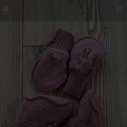
Lastele | Joha pehmevillased meriino kindad ja ka | YAGA