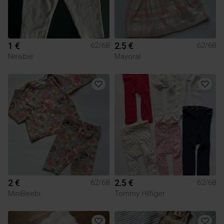
1 €
2.5 €
62/68
62/68
Newbie
Mayoral
2 €
2.5 €
62/68
62/68
MiniBeebi
Tommy Hilfiger