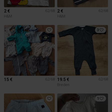
2 €
2 €
62/68
62/68
H&M
H&M
3
15 €
19.5 €
62/68
62/68
Breden
1