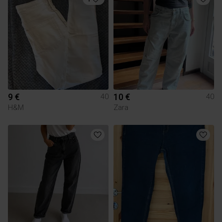
9 €
10 €
40
40
H&M
Zara