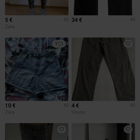
5 €
34 €
40
40
Zara
1
10 €
4 €
40
40
Zara
House