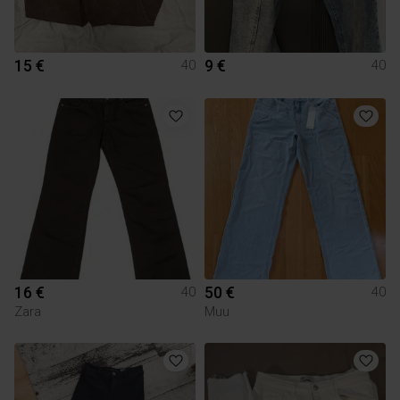
15 €
9 €
40
40
16 €
50 €
40
40
Zara
Muu