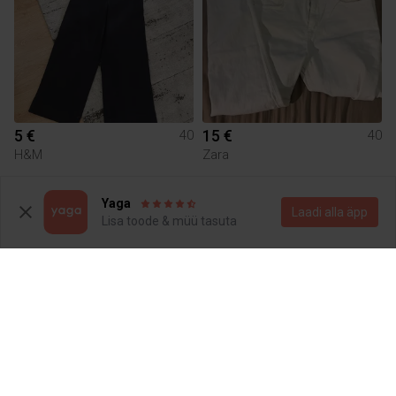
5 €
15 €
40
40
H&M
Zara
1
Yaga
Laadi alla äpp
Lisa toode & müü tasuta
3 €
10 €
40
40