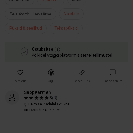
Seisukord: Uueväärne
Naistele
Püksid & seelikud
Teksapüksid
Ostukaitse
Kõikidel
platvormisisestel tellimustel
Jaga
Meeldib
Kopeeri link
Saada sõnum
ShopKarmen
5
(
3
)
Eelmisel nädalal aktiivne
30+
Müüdud
4
Jälgijat