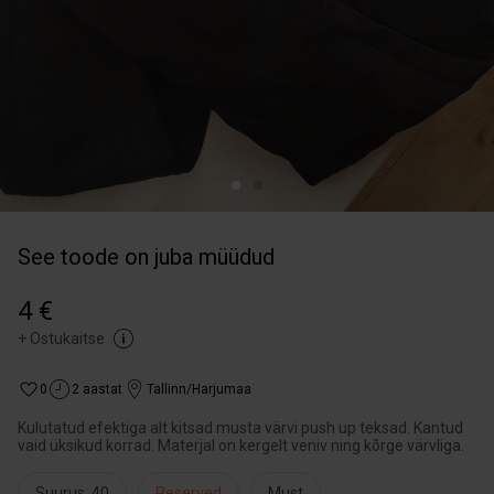
See toode on juba müüdud
4 €
+
Ostukaitse
0
2 aastat
Tallinn/Harjumaa
Kulutatud efektiga alt kitsad musta värvi push up teksad. Kantud
vaid üksikud korrad. Materjal on kergelt veniv ning kõrge värvliga.
Suurus: 40
Reserved
Must