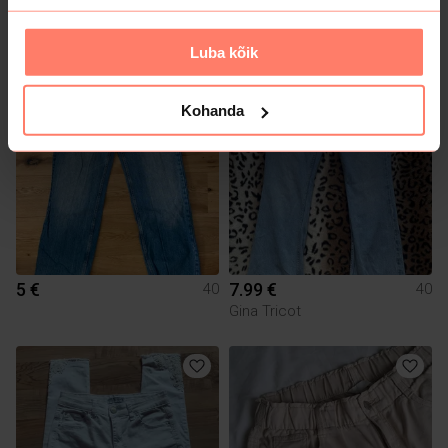
5 €
5 €
40
40
Muu
Luba kõik
1
1
Kohanda
5 €
7.99 €
40
40
Gina Tricot