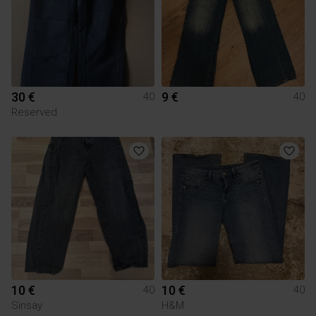
30 €
9 €
40
40
Reserved
10 €
10 €
40
40
Sinsay
H&M