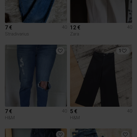
7 €
12 €
40
40
Stradivarius
Zara
1
7 €
5 €
40
40
H&M
H&M