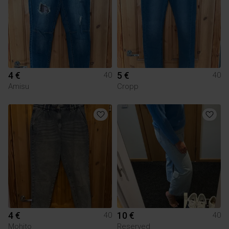
4 €
5 €
40
40
Amisu
Cropp
4 €
10 €
40
40
Mohito
Reserved