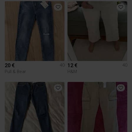
20 €
12 €
40
40
Pull & Bear
H&M