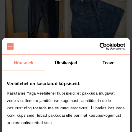
4 €
14 €
40
40
Lindex
Nõusolek
Üksikasjad
Teave
1
1
Veebilehel on kasutatud küpsiseid.
Kasutame Yaga veebilehel küpsiseid, et pakkuda mugavat
veebis ostlemise jamüümise kogemust, analüüsida selle
kasutust ning toetada meieturundustegevusi. Lubades kasutada
kõiki küpsiseid, lubad pakkudasulle parimat kasutuskogemust
ja personaliseeritud sisu.