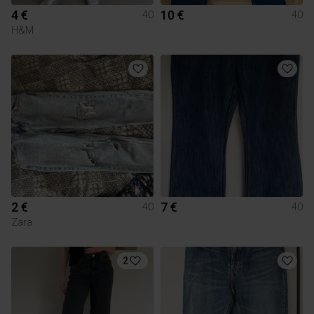
4 €
10 €
40
40
H&M
2 €
7 €
40
40
Zara
2