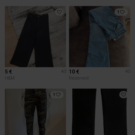
1
5 €
10 €
40
40
H&M
Reserved
1