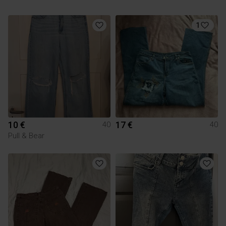
1
10 €
17 €
40
40
Pull & Bear