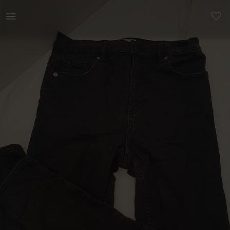
Naistele | Kulutatud efektiga alt kitsad musta vär | YAGA